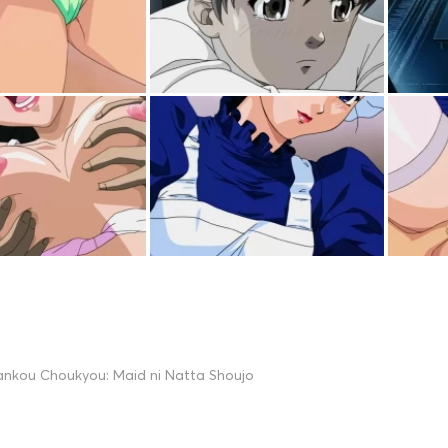
ankou Choukyou: Maid ni Natta Shoujo