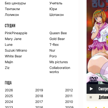
Без цензуры
Учитель
Романтика
Школа
Тентакли
Юри
Этти
Боевые
искусства
Лоликон
Шотакон
Вампиры
Военные
СТУДИИ
Гарем
Демоны
Драма
Игры
PinkPineapple
Queen Bee
Исторический
Магия
Mary Jane
Gold Bear
Фантастика
Фэнтези
Lune
T-Rex
Мистика
Попаданцы в
Suzuki Mirano
Nur
другой мир
White Bear
Poro
Хентай
Majin
Ms pictures
Ziz
Collaboration
ПО ГОДУ
works
2024
2015
2007
ГОДА
2023
2014
2006
2022
2013
2005
Смотре
2026
2019
2012
2021
2012
2004
2025
2018
2011
2020
2011
2003
2024
2017
2010
2019
2010
2002
2023
2016
2009