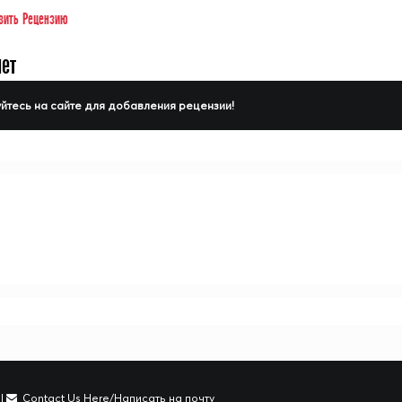
вить Рецензию
нет
йтесь на сайте для добавления рецензии!
|
Contact Us Here/Написать на почту