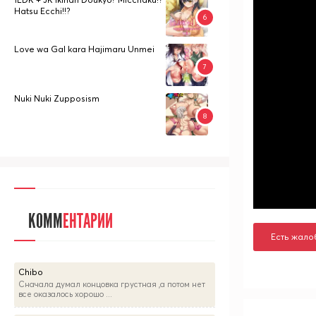
Hatsu Ecchi!!?
Love wa Gal kara Hajimaru Unmei
Nuki Nuki Zupposism
КОММ
ЕНТАРИИ
Есть жало
Chibo
Сначала думал концовка грустная ,а потом нет
все оказалось хорошо ...