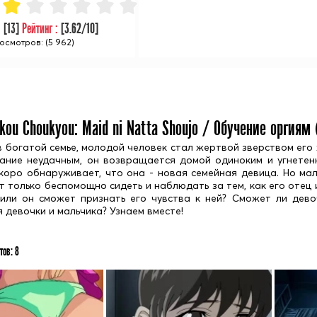
:
[
13
]
Рейтинг :
[
3.62
/10]
осмотров: (5 962)
kou Choukyou: Maid ni Natta Shoujo / Обучение оргиям 
 богатой семье, молодой человек стал жертвой зверством его ж
ание неудачным, он возвращается домой одиноким и угнетен
скоро обнаруживает, что она - новая семейная девица. Но ма
т только беспомощно сидеть и наблюдать за тем, как его отец 
 или он сможет признать его чувства к ней? Сможет ли дев
 девочки и мальчика? Узнаем вместе!
тов:
8