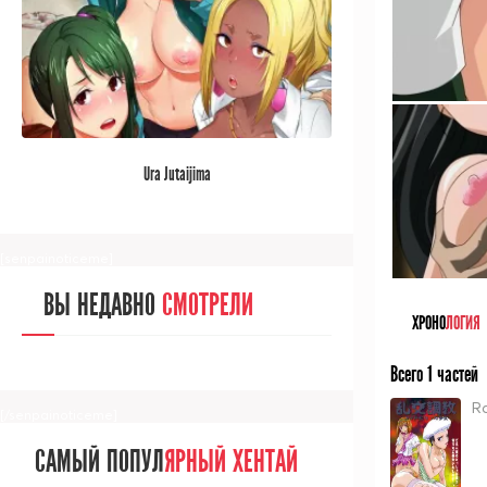
[/senpainoticeme]
САМЫЙ ПОПУЛ
ЯРНЫЙ АНИМЕ
Ura Jutaijima
ЗА МЕСЯЦ
[senpainoticeme]
ВЫ НЕДАВНО
СМОТРЕЛИ
ХРОНО
ЛОГИЯ
Всего 1 частей
R
[/senpainoticeme]
САМЫЙ ПОПУЛ
ЯРНЫЙ ХЕНТАЙ