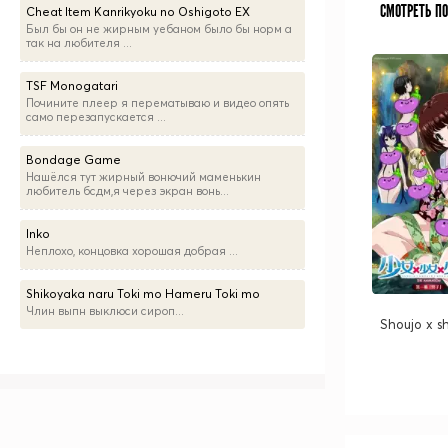
СМОТРЕТЬ П
Cheat Item Kanrikyoku no Oshigoto EX
Был бы он не жирным уебаном было бы норм а
так на любителя ...
TSF Monogatari
Почините плеер я перематываю и видео опять
само перезапускается ...
Bondage Game
Нашёлся тут жирный вонючий маменькин
любитель бсдм,я через экран вонь...
Inko
Неплохо, концовка хорошая добрая ...
Shikoyaka naru Toki mo Hameru Toki mo
Члин выпн выклюси сироп...
Shoujo x s