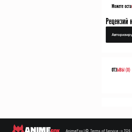
Можете оста
Рецензий 
Авторизиру
ОТЗ
ЫВЫ (0)
ANIME
FOX
AnimeFox
|
Terms of Service -> TOS