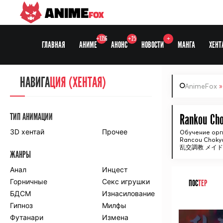
ANIME
FOX
+1356
+25
+
ГЛАВНАЯ
АНИМЕ
АНОНС
НОВОСТИ
МАНГА
ХЕНТ
НАВИГА
НАВИГА
ЦИЯ
ЦИЯ (ХЕНТАЯ)
AnimeFox
СЕЗОНЫ
ТИП АНИМАЦИИ
Rankou Cho
3D хентай
Прочее
Обучение орг
Rancou Chokyo 
ПО ПРОЕКТАМ
乱交調教 メイ
ЖАНРЫ
Anidub
Anilibria
Animedia
Анал
Kansai studio
Инцест
Onibaku
Горничные
Shiza project
Секс игрушки
ПОС
ТЕР
БДСМ
Изнасилование
ПО ЖАНРАМ
Гипноз
Милфы
ᅠ
Футанари
Измена
Комедия
Приключения