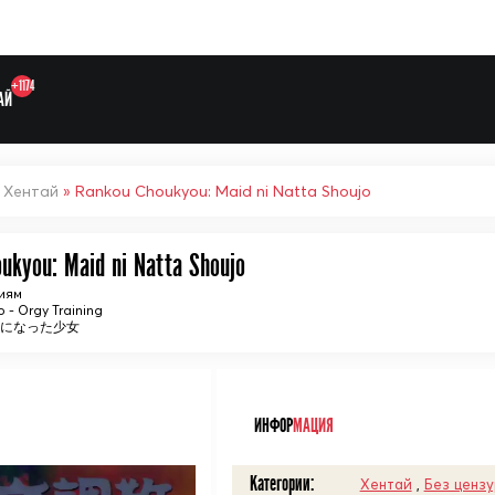
+1174
АЙ
»
Хентай
» Rankou Choukyou: Maid ni Natta Shoujo
ukyou: Maid ni Natta Shoujo
Выберите одну категорию дл
иям
- Orgy Training
ドになった少女
ᅠ
ИНФОР
МАЦИЯ
Категории:
Хентай
,
Без ценз