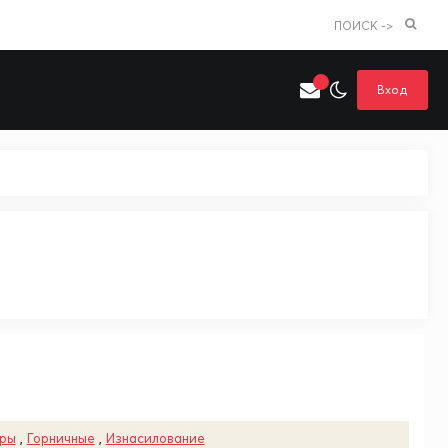
ПОИСК ->
Вход
Искать только в категории
я поиска
Аниме
Хентай
уры
,
Горничные
,
Изнасилование