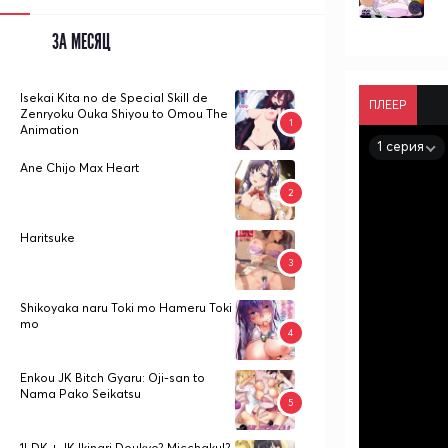
ЗА МЕСЯЦ
Isekai Kita no de Special Skill de
ПЛЕЕР
Zenryoku Ouka Shiyou to Omou The
Animation
1 серия
Ane Chijo Max Heart
Haritsuke
Shikoyaka naru Toki mo Hameru Toki
mo
Enkou JK Bitch Gyaru: Oji-san to
Nama Pako Seikatsu
1LDK + JK Ikinari Doukyo? Micchaku!?