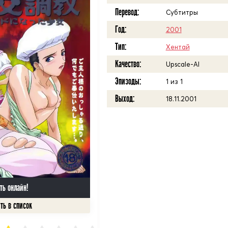
Перевод:
Субтитры
Год:
2001
Тип:
Хентай
Качество:
Upscale-AI
Эпизоды:
1 из 1
Выход:
18.11.2001
ть онлайн!