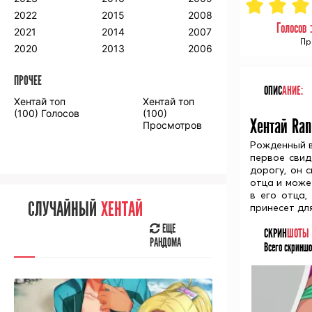
2018
2009
2001
2022
2015
2008
Голосов 
2017
2008
2000
2021
2014
2007
Пр
2016
2020
2013
2006
ПРОЧЕЕ
ПРОЧЕЕ
ОПИС
АНИЕ:
Хентай топ
Хентай топ
Аниме фильмы
Аниме OVA
(100) Голосов
(100)
Хентай Ran
Просмотров
Рожденный в
первое свид
дорогу, он 
отца и може
СЛУЧАЙНОЕ
АНИМЕ
в его отца,
СЛУЧАЙНЫЙ
ХЕНТАЙ
принесет для
ЕЩЕ
РАНДОМА
ЕЩЕ
СКРИН
ШОТЫ
РАНДОМА
Всего скриншо
[senpainoticeme]
ВЫ НЕДАВНО
СМОТРЕЛИ