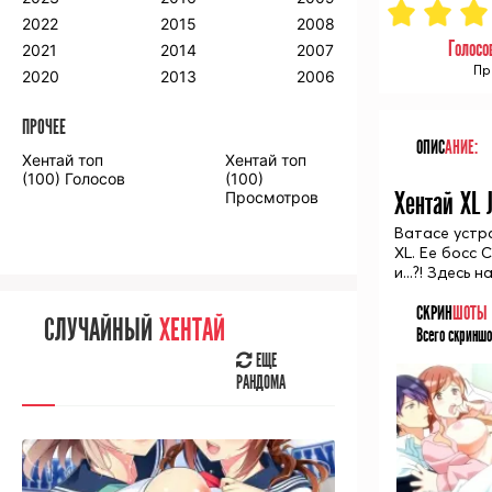
2018
2009
2001
2022
2015
2008
2017
2008
2000
Голосо
2021
2014
2007
2016
Пр
2020
2013
2006
ПРОЧЕЕ
ПРОЧЕЕ
ОПИС
АНИЕ:
Хентай топ
Хентай топ
Аниме фильмы
Аниме OVA
(100) Голосов
(100)
Хентай XL 
Просмотров
Ватасе устр
XL. Ее босс 
и...?! Здесь
СЛУЧАЙНОЕ
АНИМЕ
СКРИН
ШОТЫ
СЛУЧАЙНЫЙ
ХЕНТАЙ
Всего скриншо
ЕЩЕ
РАНДОМА
ЕЩЕ
РАНДОМА
[senpainoticeme]
ВЫ НЕДАВНО
СМОТРЕЛИ