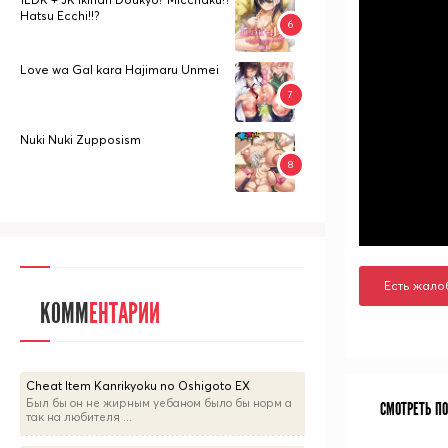
Hatsu Ecchi!!?
Love wa Gal kara Hajimaru Unmei
Nuki Nuki Zupposism
Есть жало
КОММ
ЕНТАРИИ
Cheat Item Kanrikyoku no Oshigoto EX
Был бы он не жирным уебаном было бы норм а
СМОТРЕТЬ П
так на любителя ...