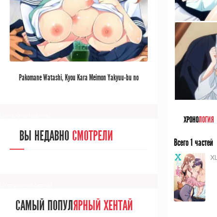
[/senpainoticeme]
САМЫЙ ПОПУЛ
ЯРНЫЙ АНИМЕ
Pakomane Watashi, Kyou Kara Meimon Yakyuu-bu no
ЗА МЕСЯЦ
Seishori Gakari ni Narimasu... The Animation
[senpainoticeme]
ХРОНО
ЛОГИЯ
ВЫ НЕДАВНО
СМОТРЕЛИ
Всего 1 частей
XL
[/senpainoticeme]
САМЫЙ ПОПУЛ
ЯРНЫЙ ХЕНТАЙ