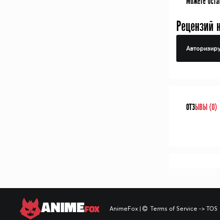
Можете оста
Рецензий 
Авторизиру
ОТЗ
ЫВЫ (0)
ANIME
FOX
AnimeFox
|
Terms of Service -> TOS