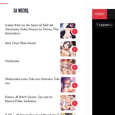
ЗА МЕСЯЦ
ПЛЕЕР
1 серия
Isekai Kita no de Special Skill de
Zenryoku Ouka Shiyou to Omou The
Animation
Ane Chijo Max Heart
Haritsuke
Shikoyaka naru Toki mo Hameru Toki
mo
Enkou JK Bitch Gyaru: Oji-san to
Nama Pako Seikatsu
1LDK + JK Ikinari Doukyo? Micchaku!?