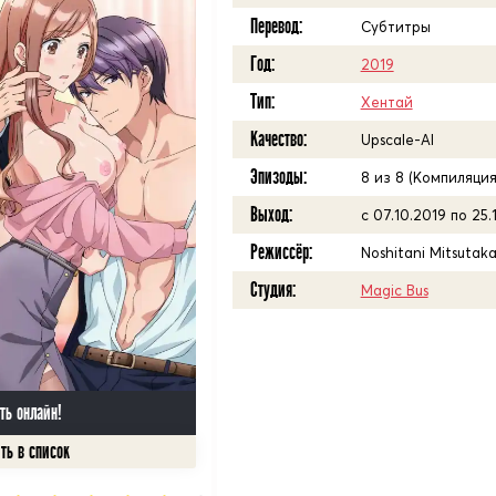
Перевод:
Субтитры
Год:
2019
Тип:
Хентай
Качество:
Upscale-AI
Эпизоды:
8 из 8 (Компиляция
Выход:
с 07.10.2019 по 25.
Режиссёр:
Noshitani Mitsutak
Студия:
Magic Bus
ть онлайн!