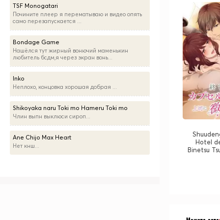
TSF Monogatari
Почините плеер я перематываю и видео опять
само перезапускается ...
Bondage Game
Нашёлся тут жирный вонючий маменькин
любитель бсдм,я через экран вонь...
Inko
Неплохо, концовка хорошая добрая ...
Shikoyaka naru Toki mo Hameru Toki mo
Члин выпн выклюси сироп...
Shuudeng
Ane Chijo Max Heart
Hotel de
Нет кнш...
Binetsu Ts