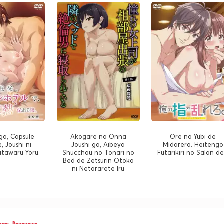
o, Capsule
Akogare no Onna
Ore no Yubi de
, Joushi ni
Joushi ga, Aibeya
Midarero. Heitengo
utawaru Yoru.
Shucchou no Tonari no
Futarikiri no Salon de.
Bed de Zetsurin Otoko
ni Netorarete Iru