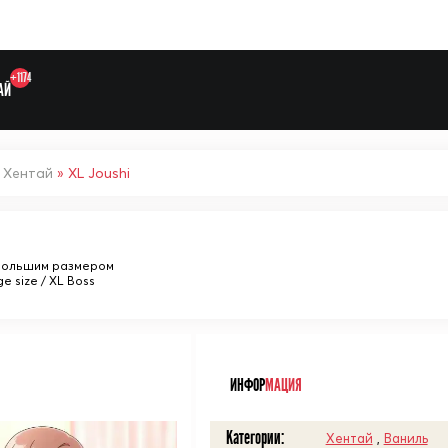
+1174
АЙ
»
Хентай
» XL Joushi
Выберите одну категорию дл
большим размером
ge size / XL Boss
ᅠ
ИНФОР
МАЦИЯ
Категории:
Хентай
,
Ваниль