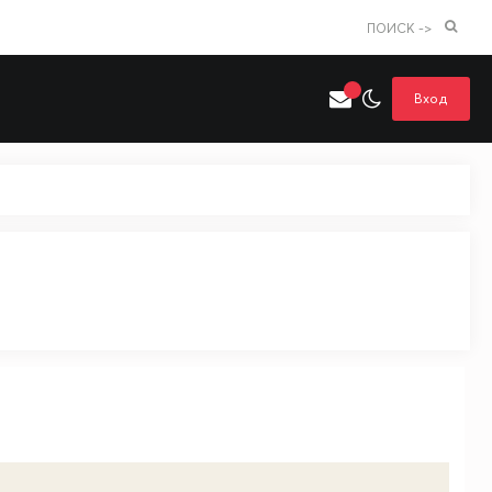
ПОИСК ->
Вход
Искать только в категории
я поиска
Аниме
Хентай