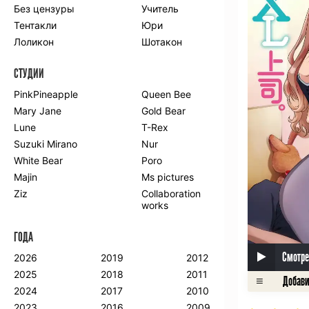
Без цензуры
Учитель
Романтика
Школа
Тентакли
Юри
Этти
Боевые
искусства
Лоликон
Шотакон
Вампиры
Военные
СТУДИИ
Гарем
Демоны
Драма
Игры
PinkPineapple
Queen Bee
Исторический
Магия
Mary Jane
Gold Bear
Фантастика
Фэнтези
Lune
T-Rex
Мистика
Попаданцы в
Suzuki Mirano
Nur
другой мир
White Bear
Poro
Хентай
Majin
Ms pictures
Ziz
Collaboration
ПО ГОДУ
works
2024
2015
2007
ГОДА
2023
2014
2006
2022
2013
2005
Смотре
2026
2019
2012
2021
2012
2004
2025
2018
2011
2020
2011
2003
2024
2017
2010
2019
2010
2002
2023
2016
2009