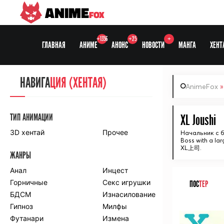
ANIME
FOX
+1356
+25
+
ГЛАВНАЯ
АНИМЕ
АНОНС
НОВОСТИ
МАНГА
ХЕНТ
НАВИГА
НАВИГА
ЦИЯ
ЦИЯ (ХЕНТАЯ)
AnimeFox
СЕЗОНЫ
ТИП АНИМАЦИИ
XL Joushi
3D хентай
Прочее
Начальник с 
Boss with a lar
ПО ПРОЕКТАМ
XL上司.
ЖАНРЫ
Anidub
Anilibria
Animedia
Анал
Kansai studio
Инцест
Onibaku
Горничные
Shiza project
Секс игрушки
ПОС
ТЕР
БДСМ
Изнасилование
ПО ЖАНРАМ
Гипноз
Милфы
ᅠ
Футанари
Измена
Комедия
Приключения