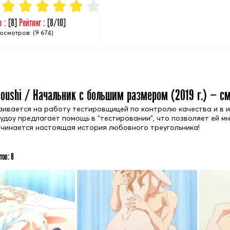
в :
[
8
]
Рейтинг :
[
8
/10]
осмотров: (9 674)
Joushi / Начальник с большим размером (
2019
г.) — с
аивается на работу тестировщицей по контролю качества и в 
Судоу предлагает помощь в "тестировании", что позволяет ей мн
 начинается настоящая история любовного треугольника!
тов:
8