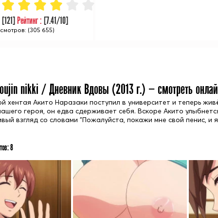
:
[
121
]
Рейтинг :
[
7.41
/10]
смотров: (305 655)
oujin nikki / Дневник Вдовы (
2013
г.) — смотреть онла
ой хентая Акито Наразаки поступил в университет и теперь жив
нашего героя, он едва сдерживает себя. Вскоре Акито улыбнется
вый взгляд со словами "Пожалуйста, покажи мне свой пенис, и я
тов:
8