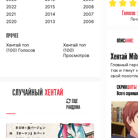
2018
2009
2001
2022
2015
2008
2017
2008
2000
Голосов 
2021
2014
2007
2016
Про
2020
2013
2006
ПРОЧЕЕ
ПРОЧЕЕ
ОПИС
АНИЕ:
Хентай топ
Хентай топ
Аниме фильмы
Аниме OVA
(100) Голосов
(100)
Хентай Mib
Просмотров
Главный гер
так и тянут 
свой похотли
СЛУЧАЙНОЕ
АНИМЕ
СКРИН
ШОТЫ
СЛУЧАЙНЫЙ
ХЕНТАЙ
Всего скриншо
ЕЩЕ
РАНДОМА
ЕЩЕ
РАНДОМА
[senpainoticeme]
ВЫ НЕДАВНО
СМОТРЕЛИ