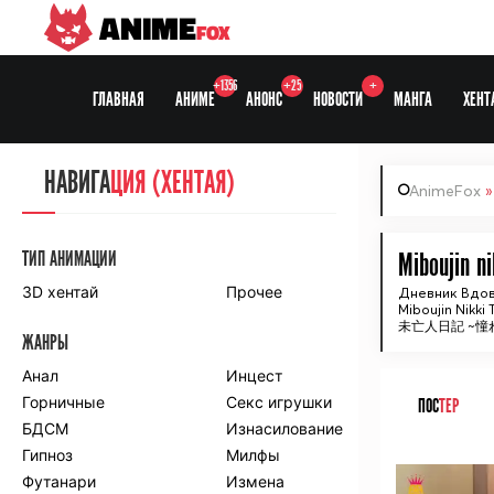
ANIME
FOX
+1356
+25
+
ГЛАВНАЯ
АНИМЕ
АНОНС
НОВОСТИ
МАНГА
ХЕНТ
НАВИГА
НАВИГА
ЦИЯ
ЦИЯ (ХЕНТАЯ)
AnimeFox
СЕЗОНЫ
ТИП АНИМАЦИИ
Miboujin ni
3D хентай
Прочее
Дневник Вдо
Miboujin Nikki
ПО ПРОЕКТАМ
未亡人日記 ~
ЖАНРЫ
Anidub
Anilibria
Animedia
Анал
Kansai studio
Инцест
Onibaku
Горничные
Shiza project
Секс игрушки
ПОС
ТЕР
БДСМ
Изнасилование
ПО ЖАНРАМ
Гипноз
Милфы
ᅠ
Футанари
Измена
Комедия
Приключения