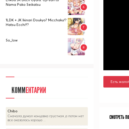
Nama Pako Seikatsu
1LDK + JK Ikinari Doukyo? Micchaku!?
Hatsu Ecchi!!?
So_low
Есть жало
КОММ
ЕНТАРИИ
Chibo
Сначала думал концовка грустная ,а потом нет
СМОТРЕТЬ П
все оказалось хорошо ...