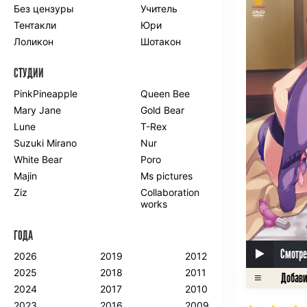
Без цензуры
Учитель
Романтика
Школа
Тентакли
Юри
Этти
Боевые
искусства
Лоликон
Шотакон
Вампиры
Военные
СТУДИИ
Гарем
Демоны
Драма
Игры
PinkPineapple
Queen Bee
Исторический
Магия
Mary Jane
Gold Bear
Фантастика
Фэнтези
Lune
T-Rex
Мистика
Попаданцы в
Suzuki Mirano
Nur
другой мир
White Bear
Poro
Хентай
Majin
Ms pictures
Ziz
Collaboration
ПО ГОДУ
works
2024
2015
2007
ГОДА
2023
2014
2006
2022
2013
2005
Смотре
2026
2019
2012
2021
2012
2004
2025
2018
2011
2020
2011
2003
2024
2017
2010
2019
2010
2002
2023
2016
2009