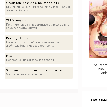
Cheat Item Kanrikyoku no Oshigoto EX
Был бы он не жирным уебаном было бы норм а
так на любителя ...
TSF Monogatari
Почините плеер я перематываю и видео опять
само перезапускается ...
Bondage Game
Нашёлся тут жирный вонючий маменькин
любитель бсдм,я через экран вонь...
Inko
Неплохо, концовка хорошая добрая ...
Sei Yari
Enkou 
Shikoyaka naru Toki mo Hameru Toki mo
Ani
Члин выпн выклюси сироп...
Можете оста