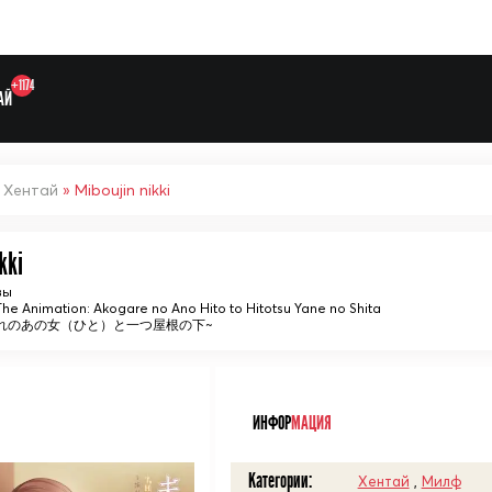
+1174
АЙ
»
Хентай
» Miboujin nikki
kki
вы
 The Animation: Akogare no Ano Hito to Hitotsu Yane no Shita
憧れのあの女（ひと）と一つ屋根の下~
Выберите одну категорию дл
ᅠ
ИНФОР
МАЦИЯ
Категории:
Хентай
,
Милф