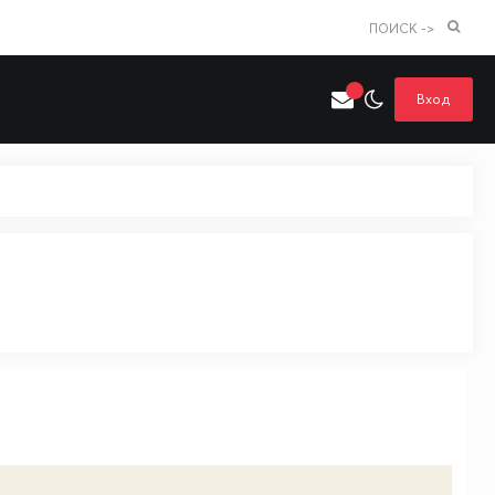
ПОИСК ->
Вход
Искать только в категории
я поиска
Аниме
Хентай