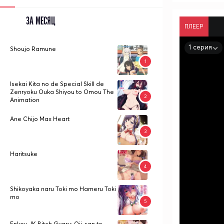
ЗА МЕСЯЦ
ПЛЕЕР
1 серия
Shoujo Ramune
Isekai Kita no de Special Skill de
Zenryoku Ouka Shiyou to Omou The
Animation
Ane Chijo Max Heart
Haritsuke
Shikoyaka naru Toki mo Hameru Toki
mo
Enkou JK Bitch Gyaru: Oji-san to