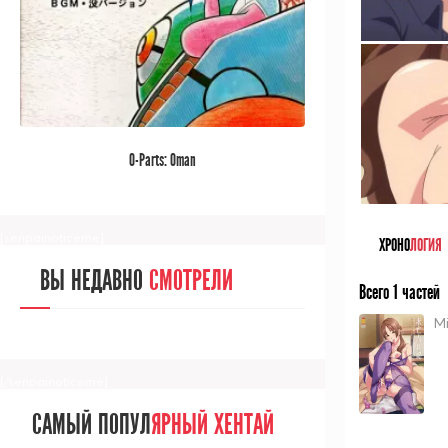
[/senpainoticeme]
САМЫЙ ПОПУЛ
ЯРНЫЙ АНИМЕ
O-Parts: Oman
ЗА МЕСЯЦ
[senpainoticeme]
ХРОНО
ЛОГИЯ
ВЫ НЕДАВНО
СМОТРЕЛИ
Всего 1 частей
Mi
[/senpainoticeme]
САМЫЙ ПОПУЛ
ЯРНЫЙ ХЕНТАЙ