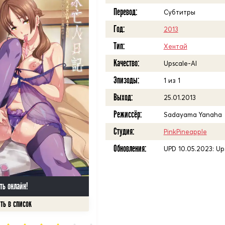
Перевод:
Субтитры
Год:
2013
Тип:
Хентай
Качество:
Upscale-AI
Эпизоды:
1 из 1
Выход:
25.01.2013
Режиссёр:
Sadayama Yanaha
Студия:
PinkPineapple
Обновления:
UPD 10.05.2023: Up
ть онлайн!