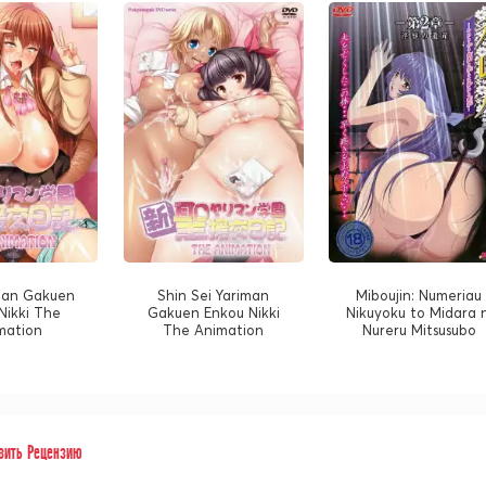
man Gakuen
Shin Sei Yariman
Miboujin: Numeriau
Nikki The
Gakuen Enkou Nikki
Nikuyoku to Midara n
mation
The Animation
Nureru Mitsusubo
вить Рецензию