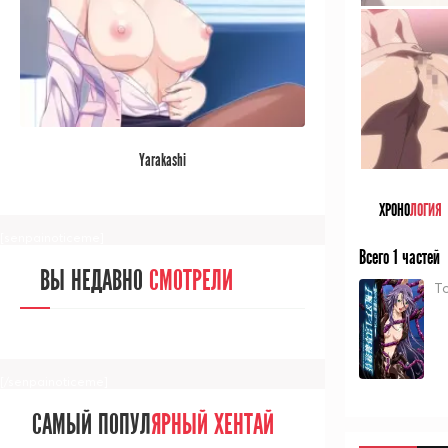
[/senpainoticeme]
САМЫЙ ПОПУЛ
ЯРНЫЙ АНИМЕ
Yarakashi
ЗА МЕСЯЦ
ХРОНО
ЛОГИЯ
[senpainoticeme]
Всего 1 частей
ВЫ НЕДАВНО
СМОТРЕЛИ
T
[/senpainoticeme]
САМЫЙ ПОПУЛ
ЯРНЫЙ ХЕНТАЙ