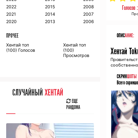
2018
2009
2001
2022
2015
2008
Голосов 
2017
2008
2000
Про
2021
2014
2007
2016
2020
2013
2006
ОПИС
АНИЕ:
ПРОЧЕЕ
ПРОЧЕЕ
Хентай топ
Хентай топ
Аниме фильмы
Аниме OVA
Хентай Tok
(100) Голосов
(100)
Просмотров
Правительст
сообственно 
СКРИН
ШОТЫ
Всего скриншо
СЛУЧАЙНОЕ
АНИМЕ
СЛУЧАЙНЫЙ
ХЕНТАЙ
ЕЩЕ
РАНДОМА
ЕЩЕ
РАНДОМА
[senpainoticeme]
ВЫ НЕДАВНО
СМОТРЕЛИ