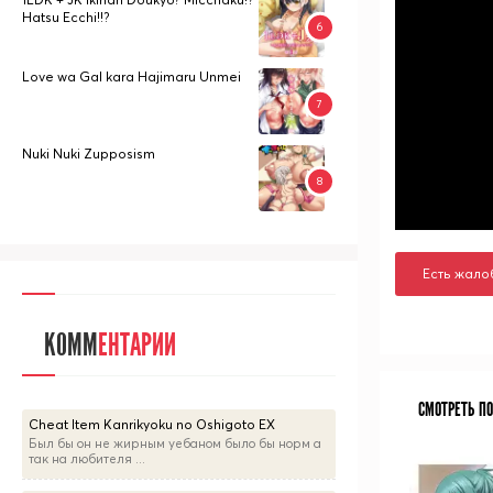
Hatsu Ecchi!!?
Love wa Gal kara Hajimaru Unmei
Nuki Nuki Zupposism
Есть жало
КОММ
ЕНТАРИИ
СМОТРЕТЬ П
Cheat Item Kanrikyoku no Oshigoto EX
Был бы он не жирным уебаном было бы норм а
так на любителя ...