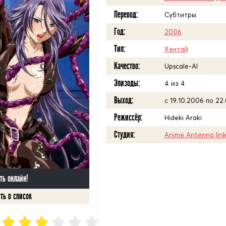
Перевод:
Субтитры
Год:
2006
Тип:
Хентай
Качество:
Upscale-AI
Эпизоды:
4 из 4
Выход:
с 19.10.2006 по 22
Режиссёр:
Hideki Araki
Студия:
Anime Antenna Iink
ть онлайн!