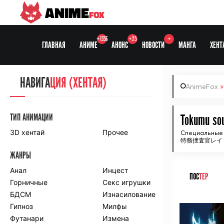
ANIME
FOX
+1356
+25
+
ГЛАВНАЯ
АНИМЕ
АНОНС
НОВОСТИ
МАНГА
ХЕНТ
НАВИГА
НАВИГА
ЦИЯ
ЦИЯ (ХЕНТАЯ)
AnimeFox
СЕЗОНЫ
ТИП АНИМАЦИИ
Tokumu sou
3D хентай
Прочее
Специальные 
特務捜査官レイ 
ПО ПРОЕКТАМ
ЖАНРЫ
Anidub
Anilibria
Animedia
Анал
Kansai studio
Инцест
ПОС
ТЕР
Onibaku
Горничные
Shiza project
Секс игрушки
БДСМ
Изнасилование
ᅠ
ПО ЖАНРАМ
Гипноз
Милфы
Футанари
Измена
Комедия
Приключения