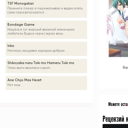
TSF Monogatari
Почините плеер я перематываю и видео опять
само перезапускается ...
Bondage Game
Нашёлся тут жирный вонючий маменькин
любитель бсдм,я через экран вонь...
Inko
Неплохо, концовка хорошая добрая ...
Shikoyaka naru Toki mo Hameru Toki mo
Re
Члин выпн выклюси сироп...
Ane Chijo Max Heart
Нет кнш...
Можете оста
Рецензий 