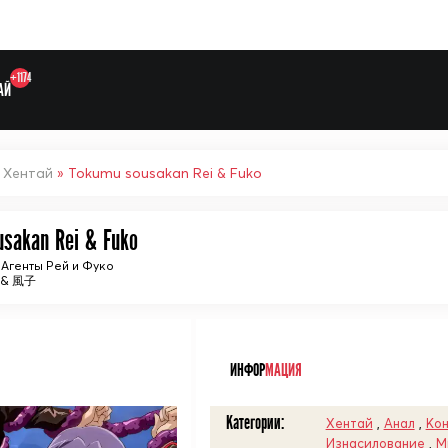
+1174
АЙ
»
Хентай
» Tokumu sousakan Rei & Fuko
sakan Rei & Fuko
Выберите одну категорию дл
Агенты Рей и Фуко
& 風子
ᅠ
ИНФОР
МАЦИЯ
Категории:
Хентай
,
Анал
,
Кон
Изнасилование
,
М