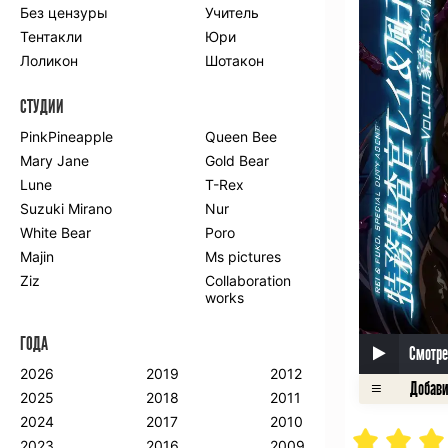
Без цензуры
Учитель
Романтика
Школа
Тентакли
Юри
Этти
Боевые
искусства
Лоликон
Шотакон
Вампиры
Военные
СТУДИИ
Гарем
Демоны
Драма
Игры
PinkPineapple
Queen Bee
Исторический
Магия
Mary Jane
Gold Bear
Фантастика
Фэнтези
Lune
T-Rex
Мистика
Попаданцы в
Suzuki Mirano
Nur
другой мир
White Bear
Poro
Хентай
Majin
Ms pictures
Ziz
Collaboration
ПО ГОДУ
works
2024
2015
2007
ГОДА
2023
2014
2006
Смотре
2022
2013
2005
2026
2019
2012
2021
2012
2004
2025
2018
2011
2020
2011
2003
2024
2017
2010
2019
2010
2002
2023
2016
2009