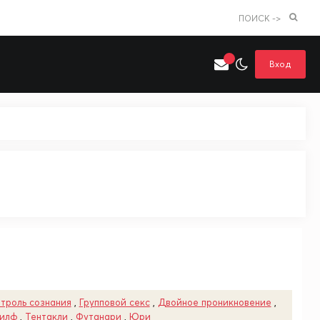
ПОИСК ->
Вход
Искать только в категории
я поиска
Аниме
Хентай
троль сознания
,
Групповой секс
,
Двойное проникновение
,
илф
,
Тентакли
,
Футанари
,
Юри