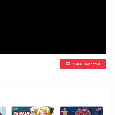
Режим кинотеатра
м