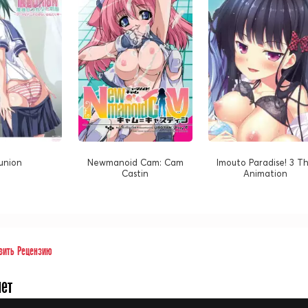
union
Newmanoid Cam: Cam
Imouto Paradise! 3 T
Castin
Animation
вить Рецензию
нет