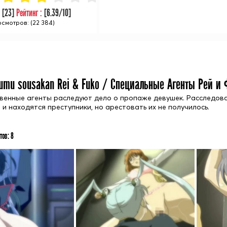
:
[
23
]
Рейтинг :
[
6.39
/10]
смотров: (22 384)
umu sousakan Rei & Fuko / Специальные Агенты Рей и 
венные агенты раследуют дело о пропаже девушек. Расследован
и находятся преступники, но арестовать их не получилось.
тов:
8