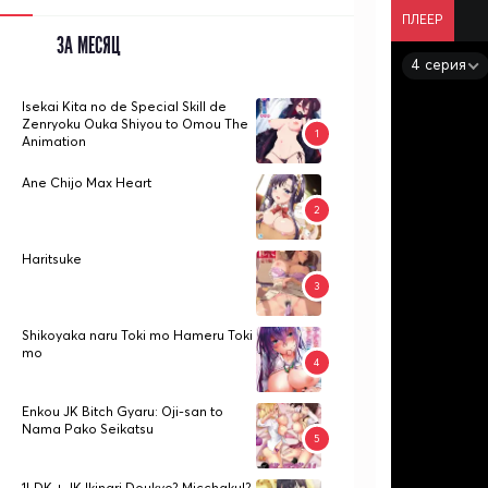
ПЛЕЕР
ЗА МЕСЯЦ
4 серия
Isekai Kita no de Special Skill de
Zenryoku Ouka Shiyou to Omou The
Animation
Ane Chijo Max Heart
Haritsuke
Shikoyaka naru Toki mo Hameru Toki
mo
Enkou JK Bitch Gyaru: Oji-san to
Nama Pako Seikatsu
1LDK + JK Ikinari Doukyo? Micchaku!?