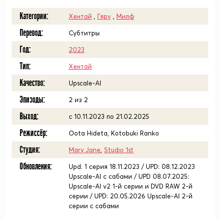
Категории:
Хентай
,
Гяру
,
Милф
Перевод:
Субтитры
Год:
2023
Тип:
Хентай
Качество:
Upscale-AI
Эпизоды:
2 из 2
Выход:
с 10.11.2023 по 21.02.2025
Режиссёр:
Oota Hideta, Kotobuki Ranko
Студия:
Mary Jane
,
Studio 1st
Обновления:
Upd. 1 серия 18.11.2023 / UPD: 08.12.2023
Upscale-AI с сабами / UPD 08.07.2025:
Upscale-AI v2 1-й серии и DVD RAW 2-й
серии / UPD: 20.05.2026 Upscale-AI 2-й
серии с сабами