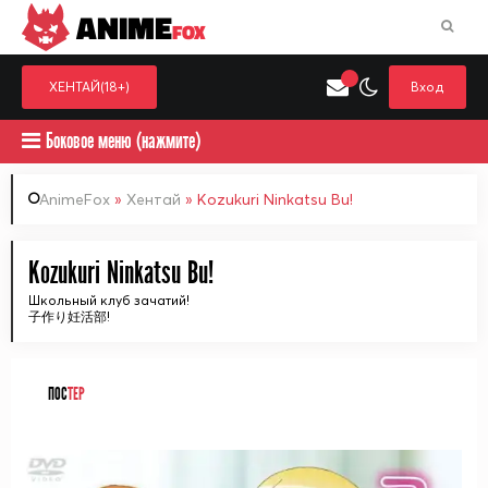
ANIME
FOX
ХЕНТАЙ(18+)
Вход
Боковое меню (нажмите)
AnimeFox
»
Хентай
» Kozukuri Ninkatsu Bu!
Искать только в категор
Kozukuri Ninkatsu Bu!
Выберите одну категорию для поиска
Аниме
Хент
Школьный клуб зачатий!
子作り妊活部!
ПОС
ТЕР
ᅠ