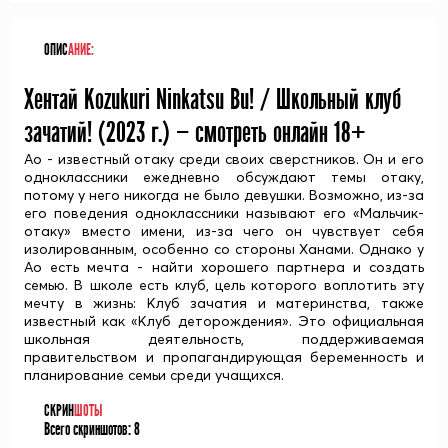
ОПИС
АНИЕ:
Хентай Kozukuri Ninkatsu Bu! / Школьный клуб
зачатий! (
2023
г.) — смотреть онлайн 18+
Ао - известный отаку среди своих сверстников. Он и его
одноклассники ежедневно обсуждают темы отаку,
потому у него никогда не было девушки. Возможно, из-за
его поведения одноклассники называют его «Мальчик-
отаку» вместо имени, из-за чего он чувствует себя
изолированным, особенно со стороны Ханами. Однако у
Ао есть мечта - найти хорошего партнера и создать
семью. В школе есть клуб, цель которого воплотить эту
мечту в жизнь: Клуб зачатия и материнства, также
известный как «Клуб деторождения». Это официальная
школьная деятельность, поддерживаемая
правительством и пропагандирующая беременность и
планирование семьи среди учащихся.
СКРИН
ШОТЫ
Всего скриншотов:
8