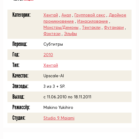
Категории:
Хентай
,
Анал
,
Групповой секс
,
Двойное
проникновение
,
Изнасилование
,
Монстры/Демоны
,
Тентакли
,
Футанари
,
Фэнтези
,
Эльфы
Перевод:
Субтитры
Год:
2010
Тип:
Хентай
Качество:
Upscale-AI
Эпизоды:
3 из 3 + SP.
Выход:
с 11.06.2010 по 18.11.2011
Режиссёр:
Makino Yukihiro
Студия:
Studio 9 Maiami