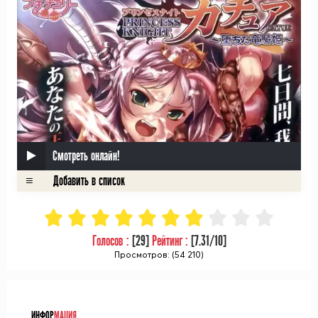
Смотреть онлайн!
Голосов :
[
29
]
Рейтинг :
[
7.31
/10]
Просмотров: (54 210)
ᅠ
ИНФОР
МАЦИЯ