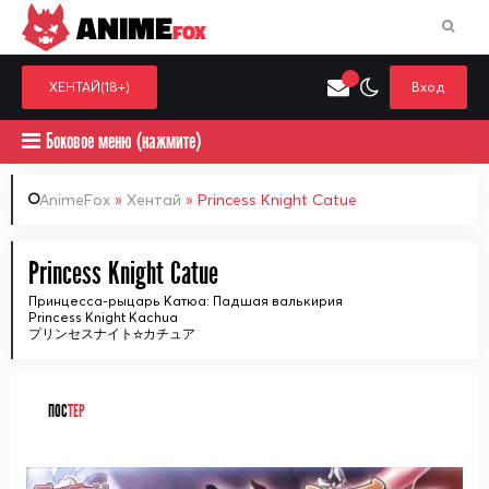
ANIME
FOX
ХЕНТАЙ(18+)
Вход
Боковое меню (нажмите)
AnimeFox
»
Хентай
» Princess Knight Catue
Искать только в категор
Princess Knight Catue
Выберите одну категорию для поиска
Аниме
Хент
Принцесса-рыцарь Катюа: Падшая валькирия
Princess Knight Kachua
プリンセスナイト☆カチュア
ПОС
ТЕР
ᅠ