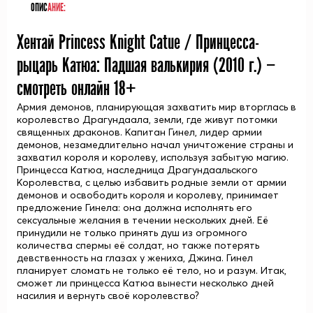
ОПИС
АНИЕ:
Хентай Princess Knight Catue / Принцесса-
рыцарь Катюа: Падшая валькирия (
2010
г.) —
смотреть онлайн 18+
Армия демонов, планирующая захватить мир вторглась в
королевство Драгундаала, земли, где живут потомки
священных драконов. Капитан Гинел, лидер армии
демонов, незамедлительно начал уничтожение страны и
захватил короля и королеву, используя забытую магию.
Принцесса Катюа, наследница Драгундаальского
Королевства, с целью избавить родные земли от армии
демонов и освободить короля и королеву, принимает
предложение Гинела: она должна исполнять его
сексуальные желания в течении нескольких дней. Её
принудили не только принять душ из огромного
количества спермы её солдат, но также потерять
девственность на глазах у жениха, Джина. Гинел
планирует сломать не только её тело, но и разум. Итак,
сможет ли принцесса Катюа вынести несколько дней
насилия и вернуть своё королевство?