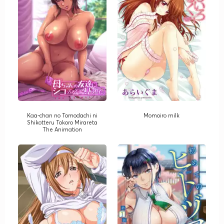
Kaa-chan no Tomodachi ni
Momoiro milk
Shikotteru Tokoro Mirareta
The Animation