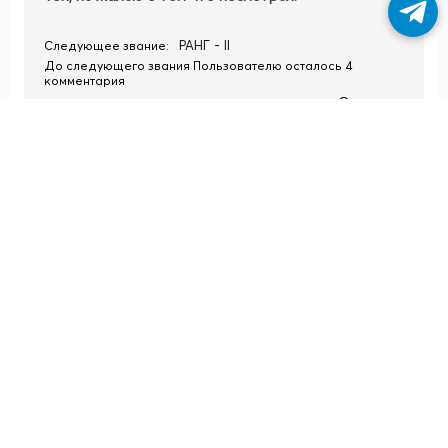
РАНГ - II
Следующее звание:
До следующего звания Пользователю осталось 4
комментария
Ответить
0
Не в сети
22.12.2021, 19:45
hentxi
Душно, но того стоит
РАНГ - III
Следующее звание:
До следующего звания Пользователю осталось 11
комментариев
Ответить