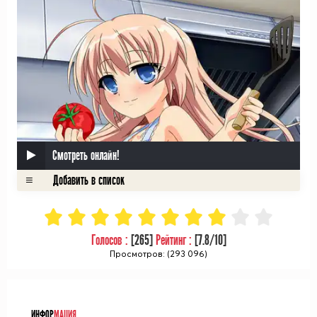
Смотреть онлайн!
Голосов :
[
265
]
Рейтинг :
[
7.8
/10]
Просмотров: (293 096)
ᅠ
ИНФОР
МАЦИЯ