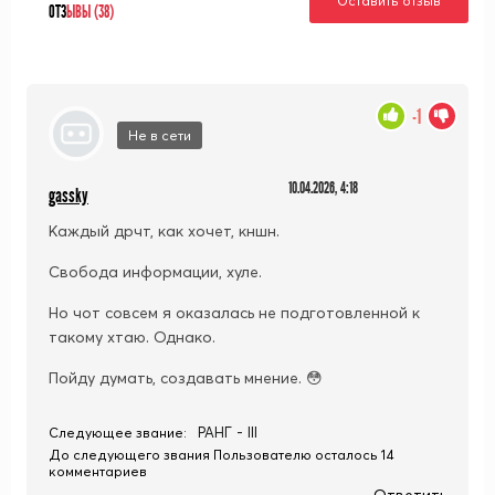
Оставить отзыв
ОТЗ
ЫВЫ (38)
-1
Не в сети
10.04.2026, 4:18
gassky
Каждый дрчт, как хочет, кншн.
Свобода информации, хуле.
Но чот совсем я оказалась не подготовленной к
такому хтаю. Однако.
Пойду думать, создавать мнение. 😳
РАНГ - III
Следующее звание:
До следующего звания Пользователю осталось 14
комментариев
Ответить