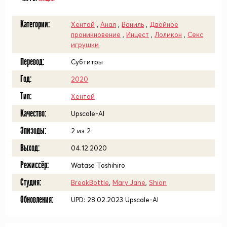
Категории:
Хентай
,
Анал
,
Ваниль
,
Двойное
проникновение
,
Инцест
,
Лоликон
,
Секс
игрушки
Перевод:
Субтитры
Год:
2020
Тип:
Хентай
Качество:
Upscale-AI
Эпизоды:
2 из 2
Выход:
04.12.2020
Режиссёр:
Watase Toshihiro
Студия:
BreakBottle
,
Mary Jane
,
Shion
Обновления:
UPD: 28.02.2023 Upscale-AI