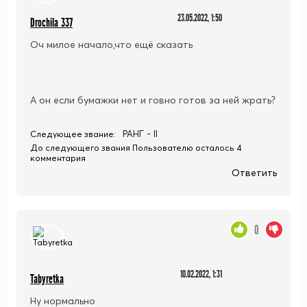
23.05.2022, 1:50
Drochila 337
Оч милое начало,что ещё сказать
А он если бумажки нет и говно готов за ней жрать?
РАНГ - II
Следующее звание:
До следующего звания Пользователю осталось 4
комментария
Ответить
0
10.02.2022, 1:31
Tabyretka
Ну нормально