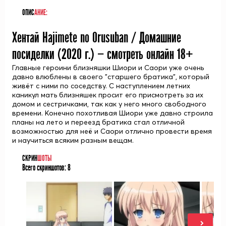
ОПИС
АНИЕ:
Хентай Hajimete no Orusuban / Домашние
посиделки (
2020
г.) — смотреть онлайн 18+
Главные героини близняшки Шиори и Саори уже очень
давно влюблены в своего "старшего братика", который
живёт с ними по соседству. С наступлением летних
каникул мать близняшек просит его присмотреть за их
домом и сестричками, так как у него много свободного
времени. Конечно похотливая Шиори уже давно строила
планы на лето и переезд братика стал отличной
возможностью для неё и Саори отлично провести время
и научиться всяким разным вещам.
СКРИН
ШОТЫ
Всего скриншотов:
8