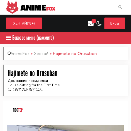
ANIME
FOX
ХЕНТАЙ(18+)
Вход
Боковое меню (нажмите)
AnimeFox
»
Хентай
» Hajimete no Orusuban
Искать только в категор
Hajimete no Orusuban
Выберите одну категорию для поиска
Аниме
Хент
Домашние посиделки
House-Sitting for the First Time
はじめてのおるすばん
ПОС
ТЕР
ᅠ