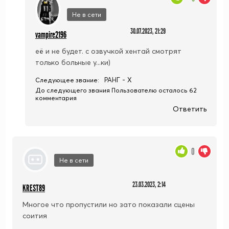
Не в сети
30.07.2023, 21:29
vampire2196
её и не будет. с озвучкой хентай смотрят
только больные у...ки)
РАНГ - X
Следующее звание:
До следующего звания Пользователю осталось 62
комментария
Ответить
0
Не в сети
23.03.2023, 2:14
KREST89
Многое что пропустили но зато показали сцены
соития