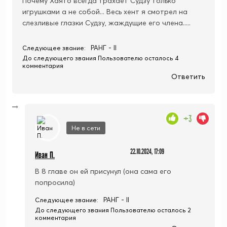
Почему Хаято всегда трахает Судзу только
игрушками а не собой... Весь хент я смотрел на
слезливые глазки Судзу, жаждущие его члена.....
РАНГ - II
Следующее звание:
До следующего звания Пользователю осталось 4
комментария
Ответить
+3
Не в сети
22.10.2024, 17:09
Иван П.
В 8 главе он ей присунул (она сама его
попросила)
РАНГ - II
Следующее звание:
До следующего звания Пользователю осталось 2
комментария