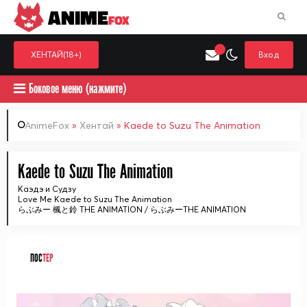
ANIME
FOX
ХЕНТАЙ(18+)
Вход
Боковое меню (нажмите)
AnimeFox
»
Хентай
» Kaede to Suzu The Animation
Искать только в категор
Kaede to Suzu The Animation
Выберите одну категорию для поиска
Аниме
Хент
Каэдэ и Судзу
Love Me Kaede to Suzu The Animation
らぶみー 楓と鈴 THE ANIMATION / らぶみーTHE ANIMATION
ПОС
ТЕР
ᅠ