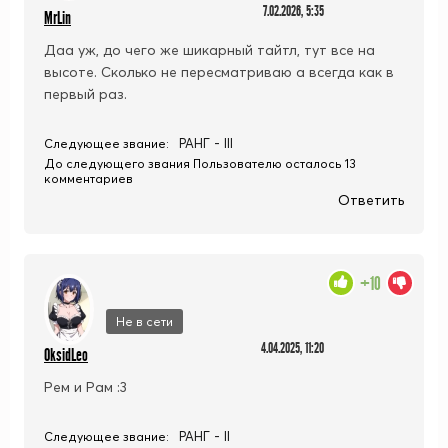
7.02.2026, 5:35
MrLin
Даа уж, до чего же шикарный тайтл, тут все на
высоте. Сколько не пересматриваю а всегда как в
первый раз.
РАНГ - III
Следующее звание:
До следующего звания Пользователю осталось 13
комментариев
Ответить
+10
Не в сети
4.04.2025, 11:20
OksidLeo
Рем и Рам :3
РАНГ - II
Следующее звание: