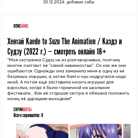
30.12.2024: добавил сабы
ОПИС
АНИЕ:
Хентай Kaede to Suzu The Animation / Каэдэ и
Судзу (
2022
г.) — смотреть онлайн 18+
"Моя сестрёнка Судзу не из разговорчивых, поэтому
многие считают её "самой невинностью". Ох как же они
ошибаются. Однажды она заманила меня в одну из её
безумных ловушек, а затем Хаято-кун надругался надо
мной. А потом ещё заставила носить игрушки для
взрослых, когда я была горничной на школьном
фестивале... Как её старшая сестра я обязана положить
конец её дурацким выходкам!"
СКРИН
ШОТЫ
Всего скриншотов:
8