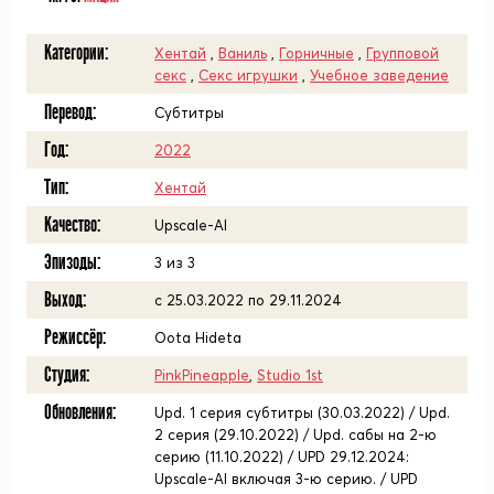
Категории:
Хентай
,
Ваниль
,
Горничные
,
Групповой
секс
,
Секс игрушки
,
Учебное заведение
Перевод:
Субтитры
Год:
2022
Тип:
Хентай
Качество:
Upscale-AI
Эпизоды:
3 из 3
Выход:
с 25.03.2022 по 29.11.2024
Режиссёр:
Oota Hideta
Студия:
PinkPineapple
,
Studio 1st
Обновления:
Upd. 1 серия субтитры (30.03.2022) / Upd.
2 серия (29.10.2022) / Upd. сабы на 2-ю
серию (11.10.2022) / UPD 29.12.2024:
Upscale-AI включая 3-ю серию. / UPD