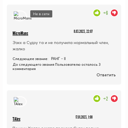
+6
Не в сети
8.03.2023, 22:07
MicroMans
Ээхх а Судзу та и не получила нормальный член,
жалко
РАНГ - II
Следующее звание:
До следующего звания Пользователю осталось 3
комментария
Ответить
+2
17.01.2023, 1:08
TAlex