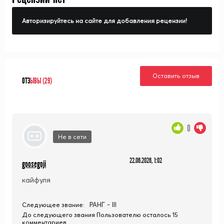
Авторизируйтесь на сайте для добавления рецензии!
Оставить отзыв
ОТЗ
ЫВЫ (29)
0
Не в сети
22.06.2026, 1:02
goosegoji
кайфуля
РАНГ - III
Следующее звание:
До следующего звания Пользователю осталось 15
комментариев