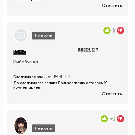
Ответить
0
Не в сети
17.06.2026, 22:17
kIrOKiRo
Имбабуська
РАНГ - III
Следующее звание:
До следующего звания Пользователю осталось 10
комментариев
Ответить
+3
Не в сети