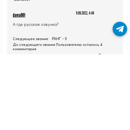
9.09.2022, 4:46
dama001
А где русская озвучка?
РАНГ - II
Следующее звание:
До следующего звания Пользователю осталось 4
комментария
Ответить
+1
25.09.2022, 4:06
Yuneko
А в обычных хентах и нет особо озвучки , в
основном субтитры
РАНГ - II