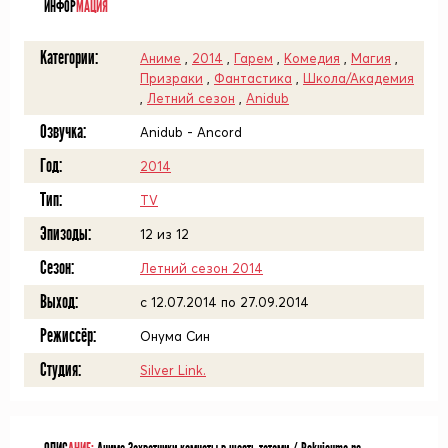
ИНФОР
МАЦИЯ
Категории:
Аниме
,
2014
,
Гарем
,
Комедия
,
Магия
,
Призраки
,
Фантастика
,
Школа/Академия
,
Летний сезон
,
Anidub
Озвучка:
Anidub - Ancord
Год:
2014
Тип:
TV
Эпизоды:
12 из 12
Сезон:
Летний сезон 2014
Выход:
c 12.07.2014 по 27.09.2014
Режиссёр:
Онума Син
Студия:
Silver Link.