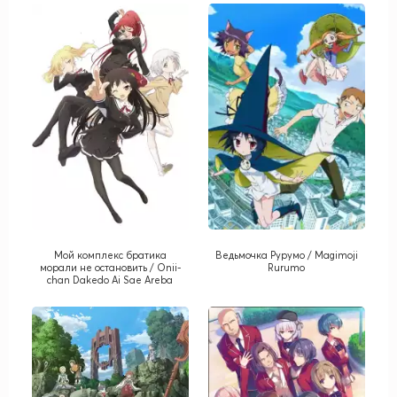
Мой комплекс братика
Ведьмочка Рурумо / Magimoji
морали не остановить / Onii-
Rurumo
chan Dakedo Ai Sae Areba
Kankeinai yo ne!