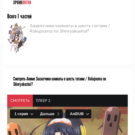
ХРОНО
ЛОГИЯ
Всего 1 частей
Захватчики комнаты в шесть татами /
Rokujouma no Shinryakusha!?
Смотреть Аниме Захватчики комнаты в шесть татами / Rokujouma no
Shinryakusha!?
СМОТРЕТЬ
ПЛЕЕР 2