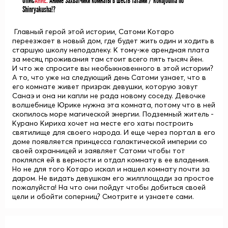
ОПИС
АНИЕ:
Аниме Захватчики комнаты в шесть татами / Rokujouma no
Shinryakusha!?
Главный герой этой истории, Сатоми Котаро
переезжает в новый дом, где будет жить один и ходить в
старшую школу неподалеку. К тому-же арендная плата
за месяц проживания там стоит всего пять тысяч йен.
И что же спросите вы необыкновенного в этой истории?
А то, что уже на следующий день Сатоми узнает, что в
его комнате живет призрак девушки, которую зовут
Санаэ и она ни капли не рада новому соседу. Девочке
волшебнице Юрике нужна эта комната, потому что в ней
скопилось море магической энергии. Подземный житель -
Курано Кириха хочет на месте его хаты построить
святилище для своего народа. И еще через портал в его
доме появляется принцесса галактической империи со
своей охранницей и заявляет Сатоми чтобы тот
поклялся ей в верности и отдал комнату в ее владения.
Но не для того Котаро искал и нашел комнату почти за
даром. Не видать девушкам его жилплощади за простое
пожалуйста! На что они пойдут чтобы добиться своей
цели и обойти соперниц? Смотрите и узнаете сами.