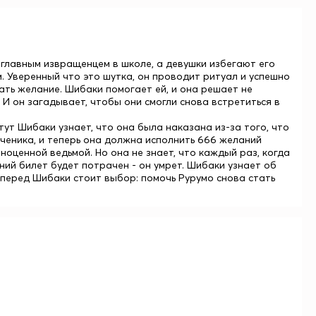
 главным извращенцем в школе, а девушки избегают его
м. Уверенный что это шутка, он проводит ритуал и успешно
ать желание. Шибаки помогает ей, и она решает не
 И он загадывает, чтобы они смогли снова встретиться в
тут Шибаки узнает, что она была наказана из-за того, что
ученика, и теперь она должна исполнить 666 желаний
оценной ведьмой. Но она не знает, что каждый раз, когда
дний билет будет потрачен - он умрет. Шибаки узнает об
ь перед Шибаки стоит выбор: помочь Рурумо снова стать