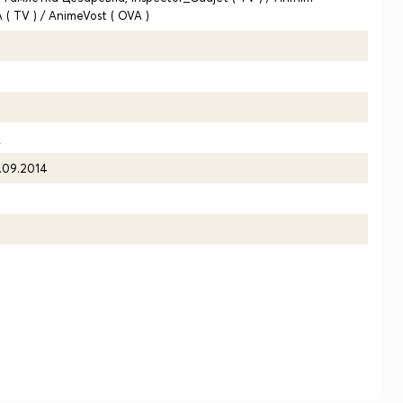
( TV ) / AnimeVost ( OVA )
4
.09.2014