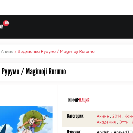
+1174
АЙ
»
Аниме
» Ведьмочка Рурумо / Magimoji Rurumo
 Рурумо / Magimoji Rurumo
Выберите одну категорию дл
ᅠ
ИНФОР
МАЦИЯ
Категории:
Аниме
,
2014
,
Ком
Академия
,
Этти
,
Озвучка:
Anidub - AnsverITO,