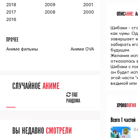
2018
2009
2001
2017
2008
2000
ОПИС
АНИЕ:
Ан
2016
Шибаки - ст
как чумы. Од
завершает е
ПРОЧЕЕ
забирать его
Аниме фильмы
Аниме OVA
будущем.
Желание испо
отказалась 
Шибаки с по
он будет исп
этой части 
ведьмой или
СЛУЧАЙНОЕ
АНИМЕ
ЕЩЕ
РАНДОМА
ХРОНО
ЛОГИЯ
[senpainoticeme]
Всего 1 частей
ВЫ НЕДАВНО
СМОТРЕЛИ
В