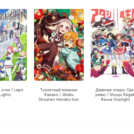
огни / Lapis
Туалетный мальчик
Девичья опера: Све
Lights
Ханако / Jibaku
ревю / Shoujo Kagek
Shounen Hanako-kun
Revue Starlight