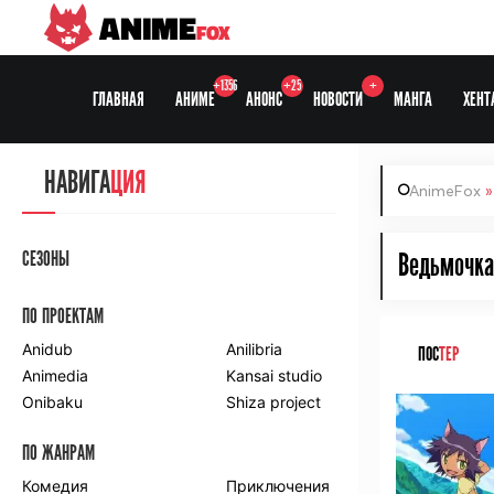
ANIME
FOX
+1356
+25
+
ГЛАВНАЯ
АНИМЕ
АНОНС
НОВОСТИ
МАНГА
ХЕНТ
НАВИГА
ЦИЯ
AnimeFox
СЕЗОНЫ
Ведьмочка
ПО ПРОЕКТАМ
Anidub
Anilibria
ПОС
ТЕР
Animedia
Kansai studio
Onibaku
Shiza project
ПО ЖАНРАМ
Комедия
Приключения