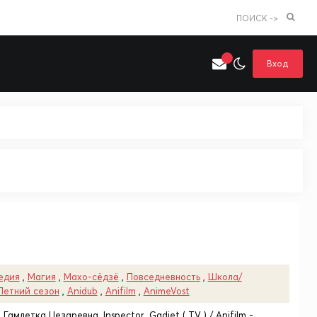
ПОИСК ->
Вход
Искать только в категории
я поиска
Аниме
Хентай
едия
,
Магия
,
Махо-сёдзё
,
Повседневность
,
Школа/
Летний сезон
,
Anidub
,
Anifilm
,
AnimeVost
 Гамлетка Цезаревна, Inspector_Gadjet ( TV ) / Anifilm -