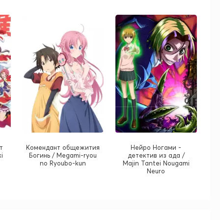
т
Комендант общежития
Нейро Ногами -
i
Богинь / Megami-ryou
детектив из ада /
no Ryoubo-kun
Majin Tantei Nougami
Neuro