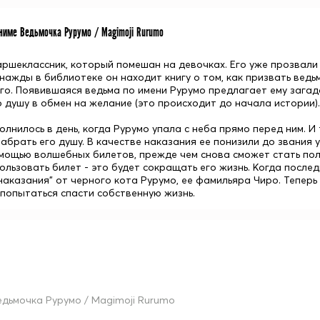
име Ведьмочка Рурумо / Magimoji Rurumo
аршеклассник, который помешан на девочках. Его уже прозвали
нажды в библиотеке он находит книгу о том, как призвать ведь
го. Появившаяся ведьма по имени Рурумо предлагает ему загад
 душу в обмен на желание (это происходит до начала истории).
лнилось в день, когда Рурумо упала с неба прямо перед ним. И 
забрать его душу. В качестве наказания ее понизили до звания 
мощью волшебных билетов, прежде чем снова сможет стать полн
ользовать билет - это будет сокращать его жизнь. Когда после
"наказания" от черного кота Рурумо, ее фамильяра Чиро. Тепер
 попытаться спасти собственную жизнь.
едьмочка Рурумо / Magimoji Rurumo