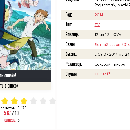
ProjectmaN, MezIdA 
Год:
2014
Тип:
TV
Эпизоды:
12 из 12 + OVA
Сезон:
Летний сезон 201
Выход:
c 09.07.2014 по 24
Режиссёр:
Сакурай Тикара
Студия:
J.C.Staff
ть онлайн!
осмотры: 5 678
5.67
/ 10
Голосов:
3