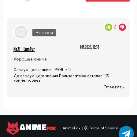
0
Не в сети
1.06.2020, 12:35
NaZi_LumPur
Хорошее аниме
РАНГ - III
Следующее звание:
До следующего звания Пользователю осталось 15
комментариев
Ответить
ANIME
FOX
AnimeFox
|
Terms of Service -> TOS