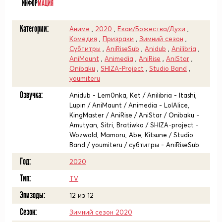
ИНФОР
МАЦИЯ
Категории:
Аниме
,
2020
,
Ёкаи/Божества/Духи
,
Комедия
,
Призраки
,
Зимний сезон
,
Субтитры
,
AniRiseSub
,
Anidub
,
Anilibria
,
AniMaunt
,
Animedia
,
AniRise
,
AniStar
,
Onibaku
,
SHIZA-Project
,
Studio Band
,
youmiteru
Озвучка:
Anidub - Lem0nka, Ket / Anilibria - Itashi,
Lupin / AniMaunt / Animedia - LolAlice,
KingMaster / AniRise / AniStar / Onibaku -
Amutyan, Sitri, Bratiwka / SHIZA-project -
Wozwald, Mamoru, Abe, Kitsune / Studio
Band / youmiteru / субтитры - AniRiseSub
Год:
2020
Тип:
TV
Эпизоды:
12 из 12
Сезон:
Зимний сезон 2020