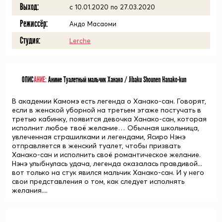
Выход:
c 10.01.2020 по 27.03.2020
Режиссёр:
Андо Масаоми
Студия:
Lerche
ОПИС
АНИЕ:
Аниме Туалетный мальчик Ханако / Jibaku Shounen Hanako-kun
В академии Камомэ есть легенда о Ханако-сан. Говорят,
если в женской уборной на третьем этаже постучать в
третью кабинку, появится девочка Ханако-сан, которая
исполнит любое твоё желание… Обычная школьница,
увлеченная страшилками и легендами, Ясиро Нэнэ
отправляется в женский туалет, чтобы призвать
Ханако-сан и исполнить своё романтическое желание.
Нэнэ улыбнулась удача, легенда оказалась правдивой...
вот только на стук явился мальчик Ханако-сан. И у него
свои представления о том, как следует исполнять
желания....