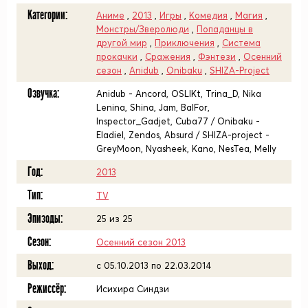
Категории:
Аниме
,
2013
,
Игры
,
Комедия
,
Магия
,
Монстры/Зверолюди
,
Попаданцы в
другой мир
,
Приключения
,
Система
прокачки
,
Сражения
,
Фэнтези
,
Осенний
сезон
,
Anidub
,
Onibaku
,
SHIZA-Project
Озвучка:
Anidub - Ancord, OSLIKt, Trina_D, Nika
Lenina, Shina, Jam, BalFor,
Inspector_Gadjet, Cuba77 / Onibaku -
Eladiel, Zendos, Absurd / SHIZA-project -
GreyMoon, Nyasheek, Kano, NesTea, Melly
Год:
2013
Тип:
TV
Эпизоды:
25 из 25
Сезон:
Осенний сезон 2013
Выход:
c 05.10.2013 по 22.03.2014
Режиссёр:
Исихира Синдзи