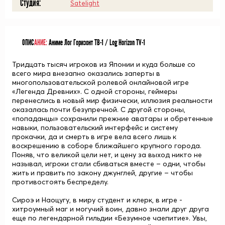
Студия:
Satelight
ОПИС
АНИЕ:
Аниме Лог Горизонт ТВ-1 / Log Horizon TV-1
Тридцать тысяч игроков из Японии и куда больше со
всего мира внезапно оказались заперты в
многопользовательской ролевой онлайновой игре
«Легенда Древних». С одной стороны, геймеры
перенеслись в новый мир физически, иллюзия реальности
оказалась почти безупречной. С другой стороны,
«попаданцы» сохранили прежние аватары и обретенные
навыки, пользовательский интерфейс и систему
прокачки, да и смерть в игре вела всего лишь к
воскрешению в соборе ближайшего крупного города.
Поняв, что великой цели нет, и цену за выход никто не
называл, игроки стали сбиваться вместе – одни, чтобы
жить и править по закону джунглей, другие – чтобы
противостоять беспределу.
Сироэ и Наоцугу, в миру студент и клерк, в игре -
хитроумный маг и могучий воин, давно знали друг друга
еще по легендарной гильдии «Безумное чаепитие». Увы,