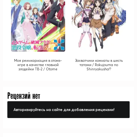
Моя реинкарнация в отомэ-
Захватчики комнаты в шесть
игре в качестве главной
татами / Rokujouma no
злодейки ТВ-2 / Otome
Shinryakusha!?
Game no Hametsu Flag shika
Nai Akuyaku Reijou ni Tensei
Shiteshimatta... TV-2
Рецензий нет
Авторизируйтесь на сайте для добавления рецензии!