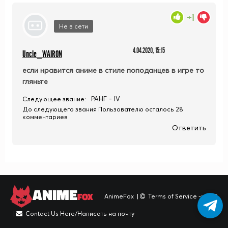
+1
Не в сети
4.04.2020, 15:15
Uncle_WAIRON
если нравится аниме в стиле поподанцев в игре то
гляньте
РАНГ - IV
Следующее звание:
До следующего звания Пользователю осталось 28
комментариев
Ответить
ANIME
FOX
AnimeFox
|
Terms of Service -> TOS
|
Contact Us Here/Написать на почту