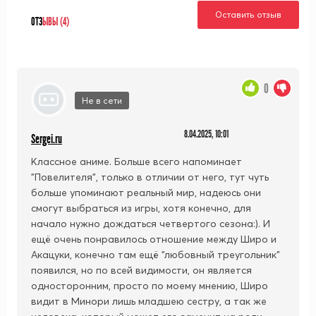
Оставить отзыв
ОТЗ
ЫВЫ (4)
0
Не в сети
8.04.2025, 10:01
Sergei.ru
Классное аниме. Больше всего напоминает
"Повелителя", только в отличии от него, тут чуть
больше упоминают реальный мир, надеюсь они
смогут выбраться из игры, хотя конечно, для
начало нужно дождаться четвертого сезона:). И
ещё очень понравилось отношение между Широ и
Акацуки, конечно там ещё "любовный треугольник"
появился, но по всей видимости, он является
односторонним, просто по моему мнению, Широ
видит в Минори лишь младшею сестру, а так же