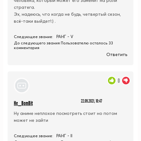
человека, который может его заменит на роли
стратега.
Эх, надеюсь, что когда не будь, четвертый сезон,
всё-таки выйдет!:) .
РАНГ - V
Следующее звание:
До следующего звания Пользователю осталось 33
комментария
Ответить
0
22.09.2021, 10:47
He_BomBit
Ну аниме неплохое посмотреть стоит но потом
может не зайти
РАНГ - II
Следующее звание: