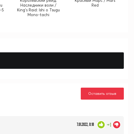
Королевский рейд:
Красный Марс / Mars
ku
Наследники воли /
Red
-5
King's Raid: Ishi o Tsugu
Mono-tachi
Оставить отзыв
+1
7.01.2022, 0:18