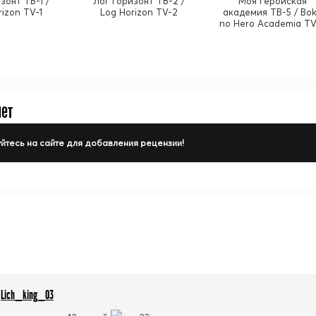
зонт ТВ-1 /
Лог Горизонт ТВ-2 /
Моя геройская
rizon TV-1
Log Horizon TV-2
академия ТВ-5 / Bo
no Hero Academia TV
нет
йтесь на сайте для добавления рецензии!
Lich_king_03