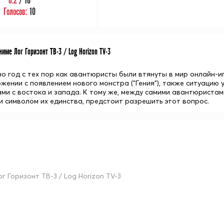
8.2
/ 10
Голосов:
10
име Лог Горизонт ТВ-3 / Log Horizon TV-3
о год с тех пор как авантюристы были втянуты в мир онлайн-иг
жении с появлением нового монстра ("Гения"), также ситуацию 
ми с востока и запада. К тому же, между самими авантюристам
чи символом их единства, предстоит разрешить этот вопрос.
ог Горизонт ТВ-3 / Log Horizon TV-3