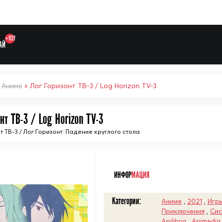
+1177
АЙ
»
Аниме
» Лог Горизонт ТВ-3 / Log Horizon TV-3
нт ТВ-3 / Log Horizon TV-3
т ТВ-3 / Лог Горизонт: Падение круглого стола
Выберите одну категорию дл
ᅠ
ИНФОР
МАЦИЯ
Категории:
Аниме
,
2021
,
Игр
Приключения
,
Сис
Anilibria
,
Animedia