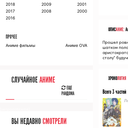
2018
2009
2001
2017
2008
2000
2016
ОПИС
АНИЕ:
Ан
ПРОЧЕЕ
Прошел ровн
Аниме фильмы
Аниме OVA
шатком поло
аристократа
столу" буду
ХРОНО
ЛОГИЯ
СЛУЧАЙНОЕ
АНИМЕ
ЕЩЕ
Всего 3 частей
РАНДОМА
Л
[senpainoticeme]
ВЫ НЕДАВНО
СМОТРЕЛИ