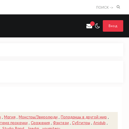
ПОИСК ->
Вход
Искать только в категории
я поиска
Аниме
Хентай
ы
,
Магия
,
Монстры/Зверолюди
,
Попаданцы в другой мир
,
тема прокачки
,
Сражения
,
Фэнтези
,
Субтитры
,
Anidub
,
,
Studio Band
,
Jisedai
,
youmiteru