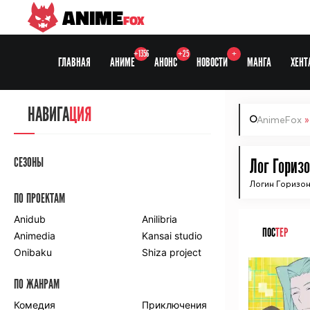
ANIME
FOX
+1356
+25
+
ГЛАВНАЯ
АНИМЕ
АНОНС
НОВОСТИ
МАНГА
ХЕНТ
НАВИГА
ЦИЯ
AnimeFox
СЕЗОНЫ
Лог Горизо
Логин Горизон
ПО ПРОЕКТАМ
Anidub
Anilibria
ПОС
ТЕР
Animedia
Kansai studio
Onibaku
Shiza project
ПО ЖАНРАМ
Комедия
Приключения