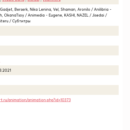
adjet, Berserk, Nika Lenina, Vel, Shaman, Aronilo / Anilibria -
ich, OkanaTsoy / Animedia - Eugene, KASHI, NAZEL / Jisedai /
iteru / Субтитры
1
03.2021
rt.ru/animation/animation.php?id=10373