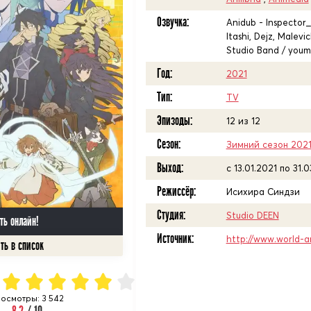
Озвучка:
Anidub - Inspector_G
Itashi, Dejz, Malev
Studio Band / youm
Год:
2021
Тип:
TV
Эпизоды:
12 из 12
Сезон:
Зимний сезон 202
Выход:
c 13.01.2021 по 31.
Режиссёр:
Исихира Синдзи
Студия:
Studio DEEN
ть онлайн!
Источник:
http://www.world-a
осмотры: 3 542