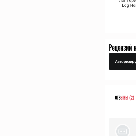
Лог Гори
Log Ho
Рецензий 
Авторизиру
ОТЗ
ЫВЫ (2)