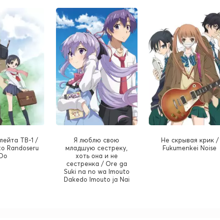
лейта ТВ-1 /
Я люблю свою
Не скрывая крик /
to Randoseru
младшую сестреку,
Fukumenkei Noise
Do
хоть она и не
сестренка / Ore ga
Suki na no wa Imouto
Dakedo Imouto ja Nai