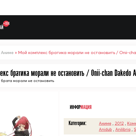
+1174
АЙ
»
Аниме
» Мой комплекс братика морали не остановить / Onii-chan
кс братика морали не остановить / Onii-chan Dakedo Ai
 брата морали не остановить
Выберите одну категорию дл
ᅠ
ИНФОР
МАЦИЯ
Категории:
Аниме
,
2012
,
Ком
Anidub
,
Anilibria
,
S