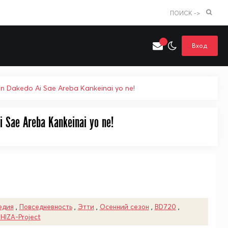
ПОИСК ->
Вход
 Dakedo Ai Sae Areba Kankeinai yo ne!
 Sae Areba Kankeinai yo ne!
Искать только в категории
я поиска
Аниме
Хентай
едия
,
Повседневность
,
Этти
,
Осенний сезон
,
BD720
,
HIZA-Project