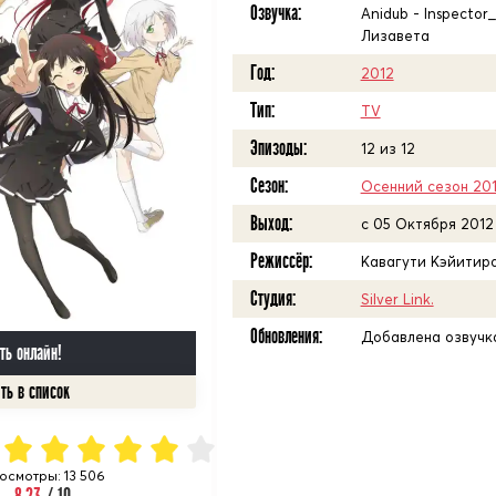
Озвучка:
Anidub - Inspector_
Лизавета
Год:
2012
Тип:
TV
Эпизоды:
12 из 12
Сезон:
Осенний сезон 20
Выход:
c 05 Октября 2012
Режиссёр:
Кавагути Кэйитир
Студия:
Silver Link.
Обновления:
Добавлена озвучка 
ть онлайн!
осмотры: 13 506