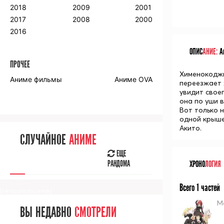
2018
2009
2001
2017
2008
2000
2016
ОПИС
АНИЕ:
Ан
ПРОЧЕЕ
Хименокоджи 
Аниме фильмы
Аниме OVA
переезжает ж
увидит своег
она по уши в
Вот только 
одной крыше
Акито.
СЛУЧАЙНОЕ
АНИМЕ
ЕЩЕ
ХРОНО
ЛОГИЯ
РАНДОМА
Всего 1 частей
[senpainoticeme]
М
ВЫ НЕДАВНО
СМОТРЕЛИ