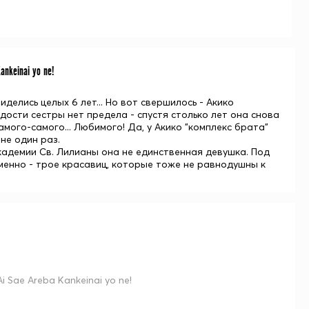
nkeinai yo ne!
делись целых 6 лет... Но вот свершилось - Акико
адости сестры нет предела - спустя столько лет она снова
амого-самого... Любимого! Да, у Акико "комплекс брата"
 не один раз.
Академии Св. Лилианы она не единственная девушка. Под
менно - трое красавиц, которые тоже не равнодушны к
 Sae Areba Kankeinai yo ne!