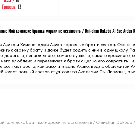
8.23
/ 10
Голосов:
13
име Мой комплекс братика морали не остановить / Onii-chan Dakedo Ai Sae Areba Ka
Акито и Хименокоджи Акико - кровные брат и сестра. Они не ви
ить к своему брату и даже будет ходить с ним в одну школу. Р
о дорогого, ненаглядного, самого лучшего, самого красивого, с
 него влюблена и переезжает к брату с целью его совратить... и
не все так просто, как рассчитывала Акико, ведь в общежитии 
й живет полный состав студ. совета Академии Св. Лилианы, а и
ой комплекс братика морали не остановить / Onii-chan Dakedo Ai