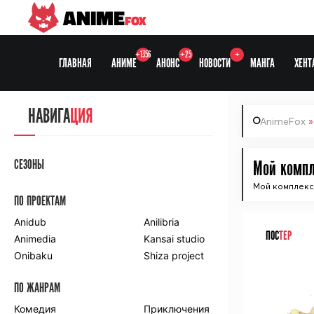
ANIME
FOX
+1356
+25
+
ГЛАВНАЯ
АНИМЕ
АНОНС
НОВОСТИ
МАНГА
ХЕНТ
НАВИГА
ЦИЯ
AnimeFox
СЕЗОНЫ
Мой компле
Мой комплекс
ПО ПРОЕКТАМ
Anidub
Anilibria
ПОС
ТЕР
Animedia
Kansai studio
Onibaku
Shiza project
ПО ЖАНРАМ
Комедия
Приключения