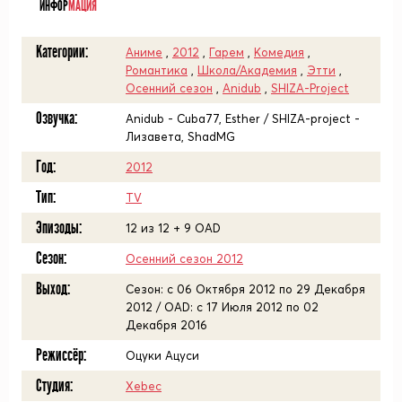
ИНФОР
МАЦИЯ
Категории:
Аниме
,
2012
,
Гарем
,
Комедия
,
Романтика
,
Школа/Академия
,
Этти
,
Осенний сезон
,
Anidub
,
SHIZA-Project
Озвучка:
Anidub - Cuba77, Esther / SHIZA-project -
Лизавета, ShadMG
Год:
2012
Тип:
TV
Эпизоды:
12 из 12 + 9 OAD
Сезон:
Осенний сезон 2012
Выход:
Сезон: c 06 Октября 2012 по 29 Декабря
2012 / OAD: c 17 Июля 2012 по 02
Декабря 2016
Режиссёр:
Оцуки Ацуси
Студия:
Xebec