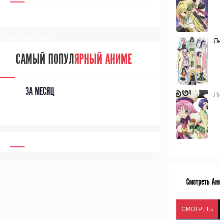
[/senpainoticeme]
Л
САМЫЙ ПОПУЛ
ЯРНЫЙ АНИМЕ
ЗА МЕСЯЦ
Л
Смотреть Ани
СМОТРЕТЬ