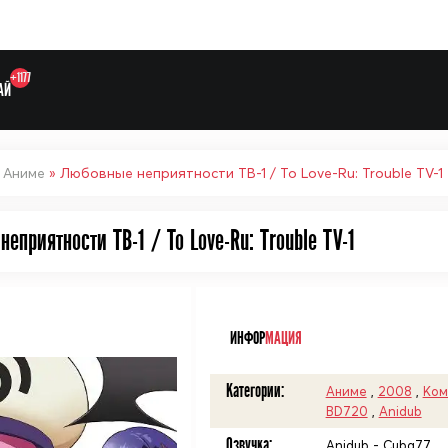
+1177
АЙ
»
Аниме
» Любовные неприятности ТВ-1 / To Love-Ru: Trouble TV-1
еприятности ТВ-1 / To Love-Ru: Trouble TV-1
Выберите одну категорию дл
ᅠ
ИНФОР
МАЦИЯ
Категории:
Аниме
,
2008
,
Ком
BD720
,
Anidub
Озвучка:
Anidub - Cuba77