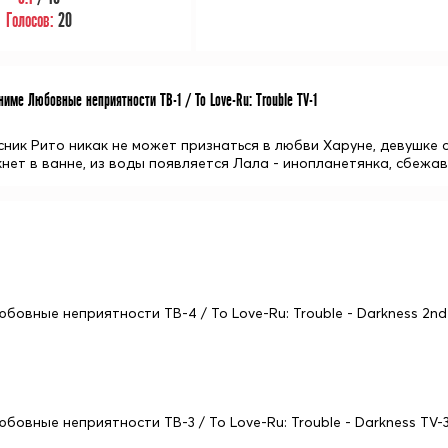
Голосов:
20
име Любовные неприятности ТВ-1 / To Love-Ru: Trouble TV-1
ник Рито никак не может признаться в любви Харуне, девушке 
кнет в ванне, из воды появляется Лала - инопланетянка, сбежа
юбовные неприятности ТВ-4 / To Love-Ru: Trouble - Darkness 2nd
юбовные неприятности ТВ-3 / To Love-Ru: Trouble - Darkness TV-