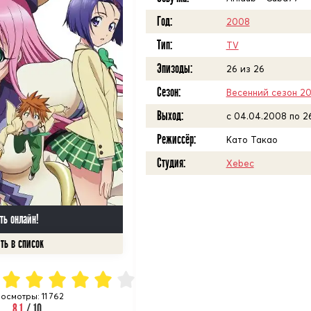
Год:
2008
Тип:
TV
Эпизоды:
26 из 26
Сезон:
Весенний сезон 2
Выход:
c 04.04.2008 по 2
Режиссёр:
Като Такао
Студия:
Xebec
ть онлайн!
осмотры: 11 762
8.1
/ 10