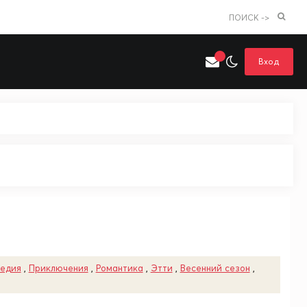
ПОИСК ->
Вход
Искать только в категории
я поиска
Аниме
Хентай
едия
,
Приключения
,
Романтика
,
Этти
,
Весенний сезон
,