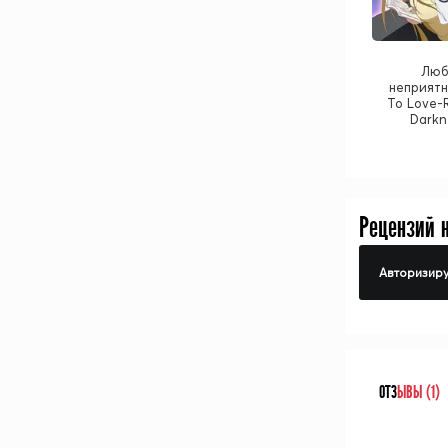
Люб
неприятн
To Love-R
Darkn
Рецензий 
Авторизиру
ОТЗ
ЫВЫ (1)