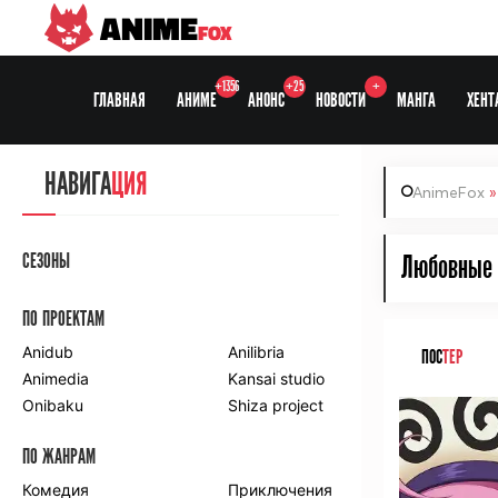
ANIME
FOX
+1356
+25
+
ГЛАВНАЯ
АНИМЕ
АНОНС
НОВОСТИ
МАНГА
ХЕНТ
НАВИГА
ЦИЯ
AnimeFox
СЕЗОНЫ
Любовные н
ПО ПРОЕКТАМ
Anidub
Anilibria
ПОС
ТЕР
Animedia
Kansai studio
Onibaku
Shiza project
ПО ЖАНРАМ
Комедия
Приключения