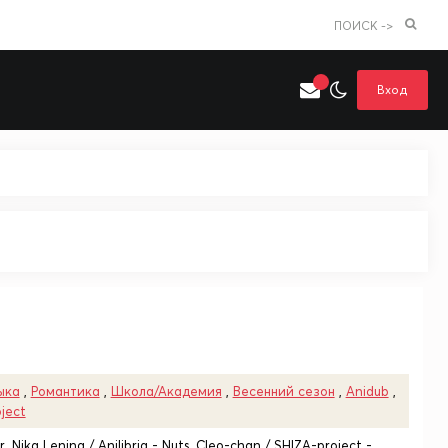
ПОИСК ->
Вход
Искать только в категории
я поиска
Аниме
Хентай
ыка
,
Романтика
,
Школа/Академия
,
Весенний сезон
,
Anidub
,
ject
, Nika Lenina / Anilibria - Nuts, Cleo-chan / SHIZA-project -