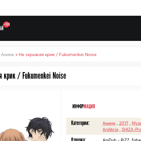
+1174
АЙ
»
Аниме
» Не скрывая крик / Fukumenkei Noise
я крик / Fukumenkei Noise
Выберите одну категорию дл
ᅠ
ИНФОР
МАЦИЯ
Категории:
Аниме
,
2017
,
Муз
Anilibria
,
SHIZA-Pro
Озвучка:
AniDub - RiZZ_fisher