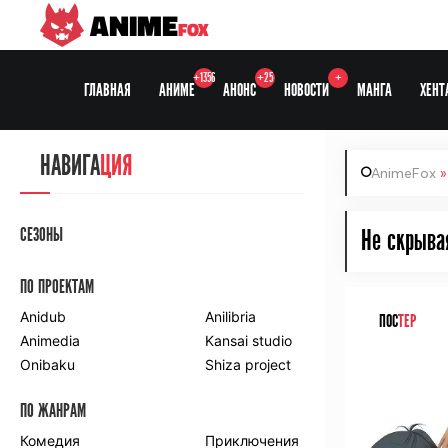
ANIME
FOX
+1356
+25
+
ГЛАВНАЯ
АНИМЕ
АНОНС
НОВОСТИ
МАНГА
ХЕНТ
НАВИГА
ЦИЯ
AnimeFox
СЕЗОНЫ
Не скрыва
ПО ПРОЕКТАМ
Anidub
Anilibria
ПОС
ТЕР
Animedia
Kansai studio
Onibaku
Shiza project
ПО ЖАНРАМ
Комедия
Приключения