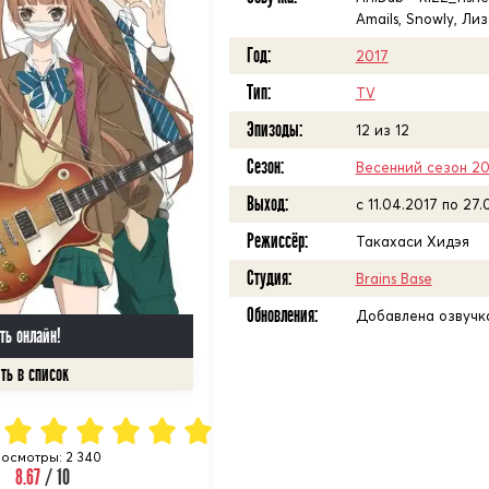
Amails, Snowly, Ли
Год:
2017
Тип:
TV
Эпизоды:
12 из 12
Сезон:
Весенний сезон 20
Выход:
c 11.04.2017 по 27.
Режиссёр:
Такахаси Хидэя
Студия:
Brains Base
Обновления:
Добавлена озвучка
ть онлайн!
осмотры: 2 340
8.67
/ 10