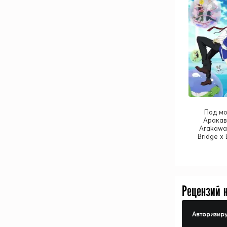
Под мо
Аракав
Arakawa
Bridge x
Рецензий 
Авторизиру