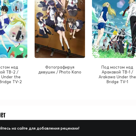
стом над
Фотографируя
Под мостом над
ой ТВ-2 /
девушек / Photo Kano
Аракавой ТВ-1 /
 Under the
Arakawa Under the
 Bridge TV-2
Bridge TV-1
нет
йтесь на сайте для добавления рецензии!