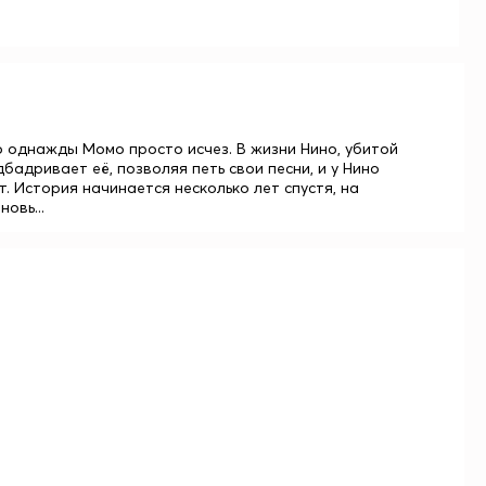
Но однажды Момо просто исчез. В жизни Нино, убитой
адривает её, позволяя петь свои песни, и у Нино
т. История начинается несколько лет спустя, на
овь...