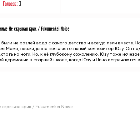
Голосов:
3
име Не скрывая крик / Fukumenkei Noise
 были не разлей вода с самого детства и всегда пели вместе. 
ем Момо, неожиданно появляется юный композитор Юзу. Он подб
стать на ноги. Но, к её глубокому сожалению, Юзу тоже исчезае
й церемонии в старшей школе, когда Юзу и Нино встречаются вн
е скрывая крик / Fukumenkei Noise