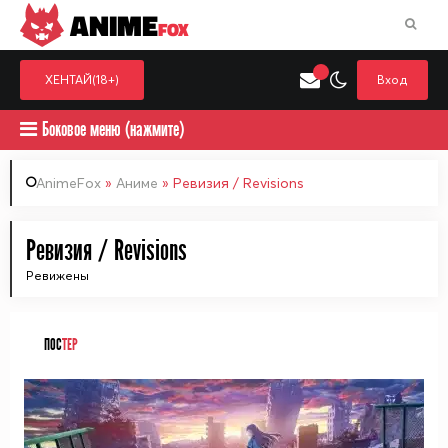
ANIME
FOX
ХЕНТАЙ(18+)
Вход
Боковое меню (нажмите)
AnimeFox
»
Аниме
» Ревизия / Revisions
Искать только в категор
Ревизия / Revisions
Выберите одну категорию для поиска
Аниме
Хент
Ревижены
ПОС
ТЕР