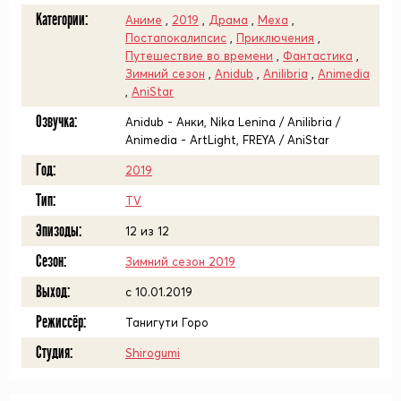
Категории:
Аниме
,
2019
,
Драма
,
Меха
,
Постапокалипсис
,
Приключения
,
Путешествие во времени
,
Фантастика
,
Зимний сезон
,
Anidub
,
Anilibria
,
Animedia
,
AniStar
Озвучка:
Anidub - Анки, Nika Lenina / Anilibria /
Animedia - ArtLight, FREYA / AniStar
Год:
2019
Тип:
TV
Эпизоды:
12 из 12
Сезон:
Зимний сезон 2019
Выход:
с 10.01.2019
Режиссёр:
Танигути Горо
Студия:
Shirogumi