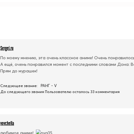
Sergei.ru
По моему мнению, эта очень классное аниме! Очень понравилось
А ещё, очень понравился момент с последними словами Дона: Вс
Прям до мурашек!
РАНГ - V
Следующее звание:
До следующего звания Пользователю осталось 33 комментария
vovchella
любимое аниме!