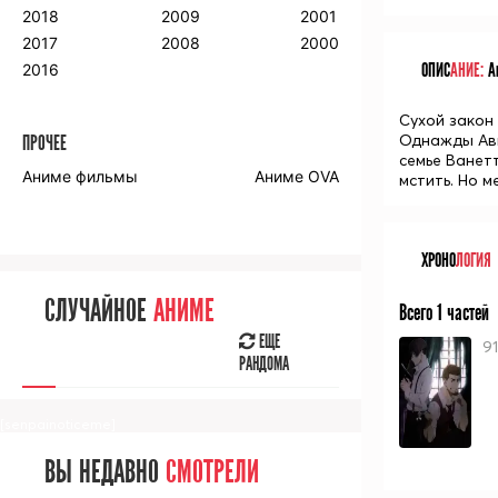
2018
2009
2001
2017
2008
2000
ОПИС
АНИЕ:
Ан
2016
Сухой закон
Однажды Ави
ПРОЧЕЕ
семье Ванет
Аниме фильмы
Аниме OVA
мстить. Но м
ХРОНО
ЛОГИЯ
СЛУЧАЙНОЕ
АНИМЕ
Всего 1 частей
ЕЩЕ
91
РАНДОМА
[senpainoticeme]
ВЫ НЕДАВНО
СМОТРЕЛИ