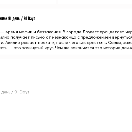
име 91 день / 91 Days
 — время мафии и беззакония. В городе Лоулесс процветает че
лио получает письмо от незнакомца с предложением вернуться 
ти. Авилио решает поехать, после чего внедряется в Семью, зав
есть — это замкнутый круг. Чем же закончится эта история длин
 день / 91 Days