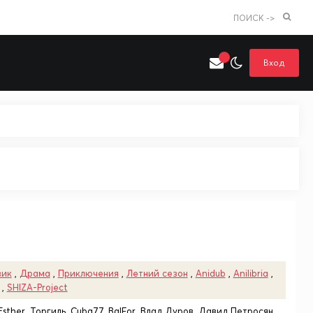
ПОИСК ->
Вход
Искать только в категории
я поиска
Аниме
Хентай
вик
,
Драма
,
Приключения
,
Летний сезон
,
Anidub
,
Anilibria
,
,
SHIZA-Project
Esther, Торгиль, Cuba77, BalFor, Влад Дуров, Давид Петросян,