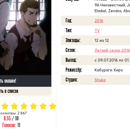
9й Неизвестный, JA
Eladiel, Zendos, Abs
Год:
2016
Тип:
TV
Эпизоды:
12 из 12
Сезон:
Летний сезон 2016
Выход:
c 09.07.2016 по 01.
Режиссёр:
Кабураги Хиро
Студия:
Shuka
ть онлайн!
осмотры: 2 867
8.55
/ 10
Голосов:
11