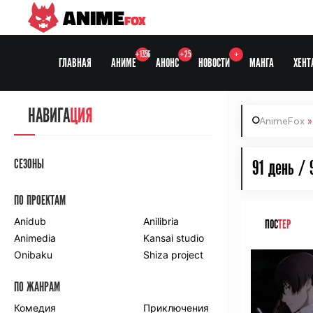
ANIME
FOX
+1356
+25
+
ГЛАВНАЯ
АНИМЕ
АНОНС
НОВОСТИ
МАНГА
ХЕНТ
НАВИГА
ЦИЯ
AnimeFox
СЕЗОНЫ
91 день / 
ПО ПРОЕКТАМ
Anidub
Anilibria
ПОС
ТЕР
Animedia
Kansai studio
Onibaku
Shiza project
ПО ЖАНРАМ
Комедия
Приключения