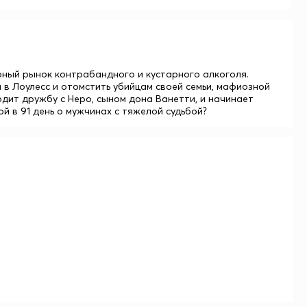
рный рынок контрабандного и кустарного алкоголя.
в Лоулесс и отомстить убийцам своей семьи, мафиозной
одит дружбу с Неро, сыном дона Ванетти, и начинает
ой в 91 день о мужчинах с тяжелой судьбой?