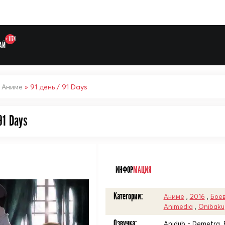
+1174
АЙ
»
Аниме
» 91 день / 91 Days
91 Days
Выберите одну категорию дл
ᅠ
ИНФОР
МАЦИЯ
Категории:
Аниме
,
2016
,
Бое
Animedia
,
Onibaku
Озвучка:
Anidub - Demetra, 