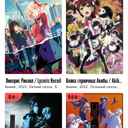
Ликорис Рикойл / Lycoris Recoil
Война горничных Акибы / Akiba Meido Sensou
Аниме
,
2022
,
Летний сезон
,
Боевик
Аниме
,
Приключения
,
2022
,
Осенний сезон
,
Работа/Карьера
,
Anid
8
9.4
/10☆
/10☆
13 ИЗ 13 СЕРИЙ
12 ИЗ 12 СЕРИЙ