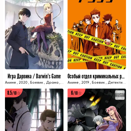
Игра Дарвина / Darwin's Game
Особый отдел криминальных расследований: Токунана / Keishichou Tokumu Bu Tokushu Kyouakuhan Taisaku Shitsu Dai Nana Ka: Tokunana
Аниме
,
2020
,
Боевик
,
Драма
,
Королевская битва
Аниме
,
2019
,
Боевик
,
Приключения
,
Детектив
,
,
Св
П
8.5
6
/10☆
/10☆
11 ИЗ 11 СЕРИЙ
12 ИЗ 12 СЕРИЙ