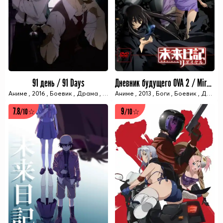
91 день / 91 Days
Дневник будущего OVA 2 / Mirai Nikki Redial: Data Ikou
Аниме
,
2016
,
Боевик
,
Драма
,
Приключения
Аниме
,
2013
,
Летний сезон
,
Боги
,
Боевик
,
Anidub
,
Драма
,
A
7.8
9
/10☆
/10☆
12 ИЗ 12 СЕРИЙ
1 ИЗ 1 СЕРИЙ