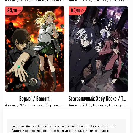
8.5
9.7
/10☆
/10☆
13 ИЗ 13 СЕРИЙ
12 ИЗ 12 СЕРИЙ
Взрыв! / Btooom!
Безграничный: Хёбу Кёске / The Unlimited: Hyoubu Kyousuke
Аниме
,
2012
,
Боевик
,
Королевская битва
Аниме
,
,
2013
Приключения
,
Боевик
,
,
Преступные организации
Осенний се
12 ИЗ 12 СЕРИЙ
12 ИЗ 12 СЕРИЙ
Боевик Аниме боевик смотреть онлайн в HD качестве. На
AnimeFox представлена большая коллекция аниме в