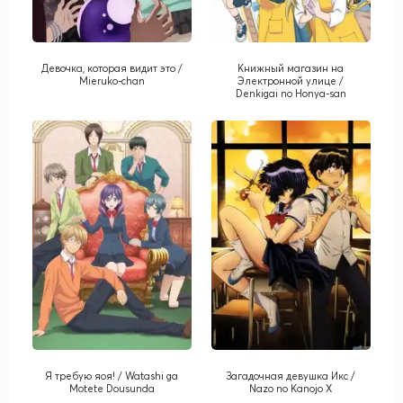
Девочка, которая видит это /
Книжный магазин на
Mieruko-chan
Электронной улице /
Denkigai no Honya-san
Я требую яоя! / Watashi ga
Загадочная девушка Икс /
Motete Dousunda
Nazo no Kanojo X