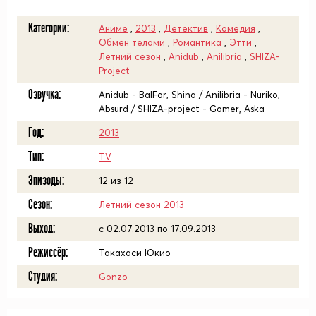
Категории:
Аниме
,
2013
,
Детектив
,
Комедия
,
Обмен телами
,
Романтика
,
Этти
,
Летний сезон
,
Anidub
,
Anilibria
,
SHIZA-
Project
Озвучка:
Anidub - BalFor, Shina / Anilibria - Nuriko,
Absurd / SHIZA-project - Gomer, Aska
Год:
2013
Тип:
TV
Эпизоды:
12 из 12
Сезон:
Летний сезон 2013
Выход:
c 02.07.2013 по 17.09.2013
Режиссёр:
Такахаси Юкио
Студия:
Gonzo