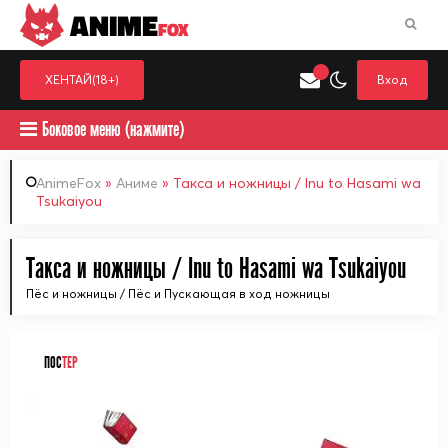
ANIME
FOX
ХЕНТАЙ(18+)
Вход
Боковое меню (нажмите)
AnimeFox
»
Аниме
» Такса и ножницы / Inu to Hasami wa
Tsukaiyou
Искать только в категор
Выберите одну категорию для поиска
Аниме
Хент
Такса и ножницы / Inu to Hasami wa Tsukaiyou
Пёс и ножницы / Пёс и Пускающая в ход ножницы
ПОС
ТЕР