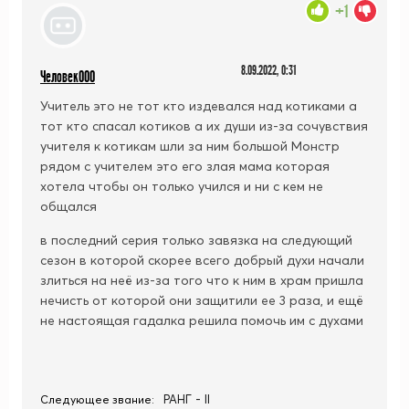
+1
8.09.2022, 0:31
Человек000
Учитель это не тот кто издевался над котиками а
тот
кто спасал котиков а их души из-за сочувствия
учителя к котикам
шли за ним большой Монстр
рядом с учителем это его злая мама которая
хотела чтобы он только учился и ни с кем не
общался
в последний серия только завязка на следующий
сезон в которой скорее всего добрый духи начали
злиться на неё из-за того что к ним в храм пришла
нечисть от которой они защитили ее 3
раза, и ещё
не настоящая гадалка решила помочь им с духами
РАНГ - II
Следующее звание: