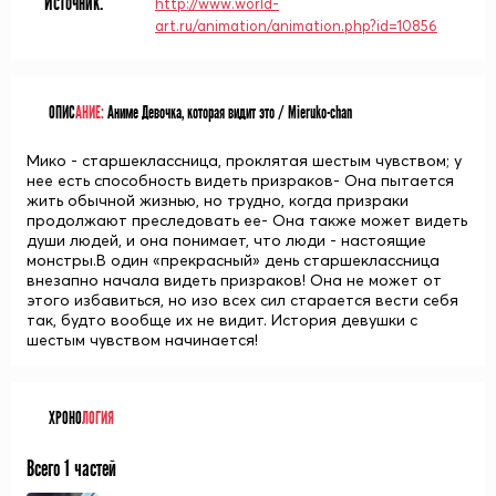
Источник:
http://www.world-
art.ru/animation/animation.php?id=10856
ОПИС
АНИЕ:
Аниме Девочка, которая видит это / Mieruko-chan
Мико - старшеклассница, проклятая шестым чувством; у
нее есть способность видеть призраков- Она пытается
жить обычной жизнью, но трудно, когда призраки
продолжают преследовать ее- Она также может видеть
души людей, и она понимает, что люди - настоящие
монстры.В один «прекрасный» день старшеклассница
внезапно начала видеть призраков! Она не может от
этого избавиться, но изо всех сил старается вести себя
так, будто вообще их не видит. История девушки с
шестым чувством начинается!
ХРОНО
ЛОГИЯ
Всего 1 частей