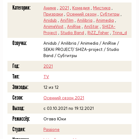
Категории:
Аниме
,
2021
,
Комедия
,
Мистика
,
Призраки
,
Осенний сезон
,
Субтитры
,
Anidub
,
Anifilm
,
Anilibria
,
Animedia
,
AnimeVost
,
AniRise
,
AniStar
,
SHIZA-
Project
,
Studio Band
,
RiZZ_fisher
,
Trina_d
Озвучка:
Anidub / Anilibria / Animedia / AniRise /
SEKAI PROJECT/ SHIZA-project / Studio
Band / Субтитры
Год:
2021
Тип:
TV
Эпизоды:
12 из 12
Сезон:
Осенний сезон 2021
Выход:
c 03.10.2021 по 19.12.2021
Режиссёр:
Огава Юки
Студия:
Passione