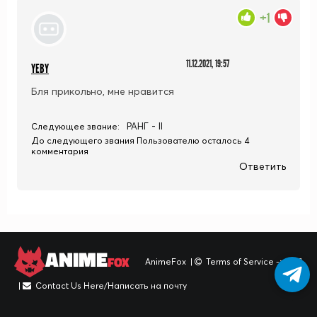
+1
11.12.2021, 19:57
YEBY
Бля прикольно, мне нравится
РАНГ - II
Следующее звание:
До следующего звания Пользователю осталось 4
комментария
Ответить
ANIME
FOX
AnimeFox
|
Terms of Service -> TOS
|
Contact Us Here/Написать на почту