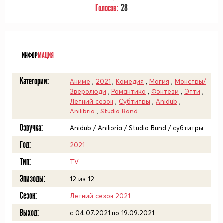
Голосов:
28
ᅠ
ИНФОР
МАЦИЯ
Категории:
Аниме
,
2021
,
Комедия
,
Магия
,
Монстры/
Зверолюди
,
Романтика
,
Фэнтези
,
Этти
,
Летний сезон
,
Субтитры
,
Anidub
,
Anilibria
,
Studio Band
Озвучка:
Anidub / Anilibria / Studio Bund / субтитры
Год:
2021
Тип:
TV
Эпизоды:
12 из 12
Сезон:
Летний сезон 2021
Выход:
c 04.07.2021 по 19.09.2021