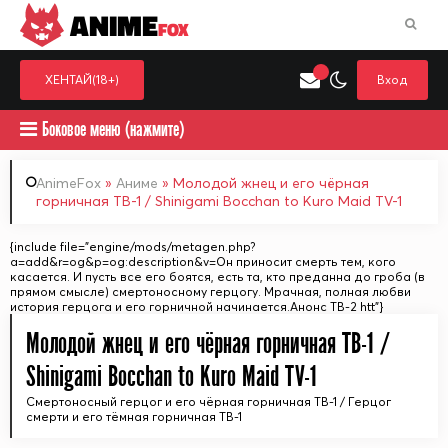
ANIME
FOX
ХЕНТАЙ(18+)
Вход
Боковое меню (нажмите)
AnimeFox
»
Аниме
» Молодой жнец и его чёрная
горничная ТВ-1 / Shinigami Bocchan to Kuro Maid TV-1
Искать только в категор
{include file="engine/mods/metagen.php?
Выберите одну категорию для поиска
Аниме
Хент
a=add&r=og&p=og:description&v=Он приносит смерть тем, кого
касается. И пусть все его боятся, есть та, кто преданна до гроба (в
прямом смысле) смертоносному герцогу. Мрачная, полная любви
история герцога и его горничной начинается.Анонс ТВ-2 htt"}
Молодой жнец и его чёрная горничная ТВ-1 /
Shinigami Bocchan to Kuro Maid TV-1
Смертоносный герцог и его чёрная горничная ТВ-1 / Герцог
смерти и его тёмная горничная ТВ-1