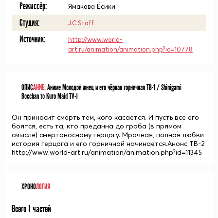
Режиссёр:
Ямакава Ёсики
Студия:
J.C.Staff
Источник:
http://www.world-
art.ru/animation/animation.php?id=10778
ОПИС
АНИЕ:
Аниме Молодой жнец и его чёрная горничная ТВ-1 / Shinigami
Bocchan to Kuro Maid TV-1
Он приносит смерть тем, кого касается. И пусть все его
боятся, есть та, кто преданна до гроба (в прямом
смысле) смертоносному герцогу. Мрачная, полная любви
история герцога и его горничной начинается.Анонс ТВ-2
http://www.world-art.ru/animation/animation.php?id=11345
ХРОНО
ЛОГИЯ
Всего 1 частей