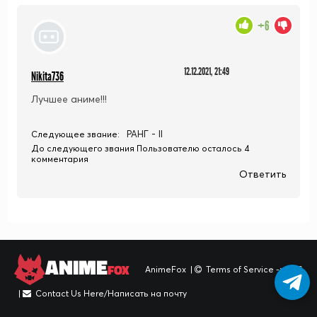
+6
12.12.2021, 21:49
Nikita736
Лучшее аниме!!!
РАНГ - II
Следующее звание:
До следующего звания Пользователю осталось 4
комментария
Ответить
ANIME
FOX
AnimeFox
|
Terms of Service -> TOS
|
Contact Us Here/Написать на почту