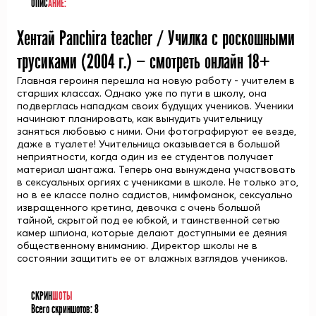
ОПИС
АНИЕ:
Хентай Panchira teacher / Училка с роскошными
трусиками (
2004
г.) — смотреть онлайн 18+
Главная героиня перешла на новую работу - учителем в
старших классах. Однако уже по пути в школу, она
подверглась нападкам своих будущих учеников. Ученики
начинают планировать, как вынудить учительницу
заняться любовью с ними. Они фотографируют ее везде,
даже в туалете! Учительница оказывается в большой
неприятности, когда один из ее студентов получает
материал шантажа. Теперь она вынуждена участвовать
в сексуальных оргиях с учениками в школе. Не только это,
но в ее классе полно садистов, нимфоманок, сексуально
извращенного кретина, девочка с очень большой
тайной, скрытой под ее юбкой, и таинственной сетью
камер шпиона, которые делают доступными ее деяния
общественному вниманию. Директор школы не в
состоянии защитить ее от влажных взглядов учеников.
СКРИН
ШОТЫ
Всего скриншотов:
8