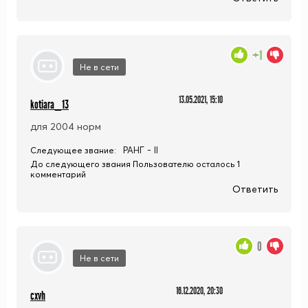
+1
Не в сети
13.05.2021, 15:10
kotiara_13
для 2004 норм
РАНГ - II
Следующее звание:
До следующего звания Пользователю осталось 1
комментарий
Ответить
0
Не в сети
16.12.2020, 20:30
cxvh