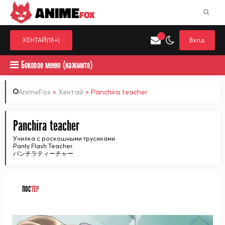
ANIME
FOX
ХЕНТАЙ(18+)
Вход
Боковое меню (нажмите)
AnimeFox
»
Хентай
» Panchira teacher
Искать только в категор
Panchira teacher
Выберите одну категорию для поиска
Аниме
Хент
Училка с роскошными трусиками
Panty Flash Teacher
パンチラティーチャー
ПОС
ТЕР
ᅠ