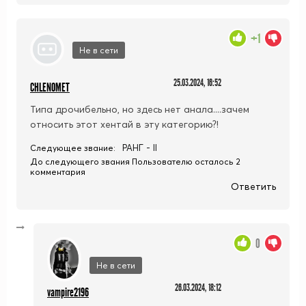
+1
Не в сети
25.03.2024, 16:52
CHLENOMET
Типа дрочибельно, но здесь нет анала....зачем
относить этот хентай в эту категорию?!
РАНГ - II
Следующее звание:
До следующего звания Пользователю осталось 2
комментария
Ответить
0
Не в сети
26.03.2024, 18:12
vampire2196