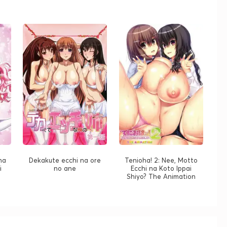
na
Dekakute ecchi na ore
Tenioha! 2: Nee, Motto
i
no ane
Ecchi na Koto Ippai
Shiyo? The Animation