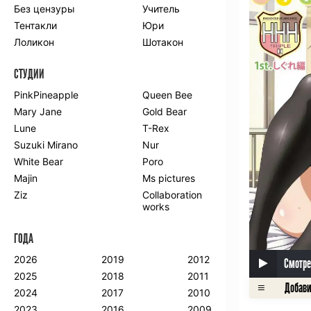
Без цензуры
Учитель
Романтика
Школа
Тентакли
Юри
Этти
Боевые
искусства
Лоликон
Шотакон
Вампиры
Военные
СТУДИИ
Гарем
Демоны
Драма
Игры
PinkPineapple
Queen Bee
Исторический
Магия
Mary Jane
Gold Bear
Фантастика
Фэнтези
Lune
T-Rex
Мистика
Попаданцы в
Suzuki Mirano
Nur
другой мир
White Bear
Poro
Хентай
Majin
Ms pictures
Ziz
Collaboration
ПО ГОДУ
works
2024
2015
2007
ГОДА
2023
2014
2006
2022
2013
2005
2026
2019
2012
Смотре
2021
2012
2004
2025
2018
2011
2020
2011
2003
2024
2017
2010
2019
2010
2002
2023
2016
2009