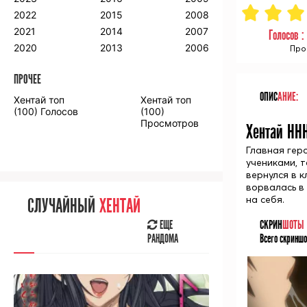
2018
2009
2001
2022
2015
2008
2017
2008
2000
2021
2014
2007
Голосов 
2016
2020
2013
2006
Про
ПРОЧЕЕ
ПРОЧЕЕ
ОПИС
АНИЕ:
Хентай топ
Хентай топ
Аниме фильмы
Аниме OVA
(100) Голосов
(100)
Просмотров
Хентай HHH
Главная гер
учениками, 
вернулся в 
ворвалась в
СЛУЧАЙНОЕ
АНИМЕ
на себя.
СЛУЧАЙНЫЙ
ХЕНТАЙ
ЕЩЕ
СКРИН
ШОТЫ
РАНДОМА
ЕЩЕ
Всего скриншо
РАНДОМА
[senpainoticeme]
ВЫ НЕДАВНО
СМОТРЕЛИ