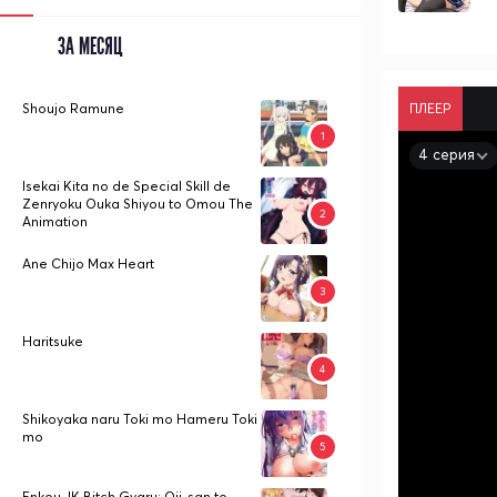
ЗА МЕСЯЦ
ПЛЕЕР
Shoujo Ramune
4 серия
Isekai Kita no de Special Skill de
Zenryoku Ouka Shiyou to Omou The
Animation
Ane Chijo Max Heart
Haritsuke
Shikoyaka naru Toki mo Hameru Toki
mo
Enkou JK Bitch Gyaru: Oji-san to