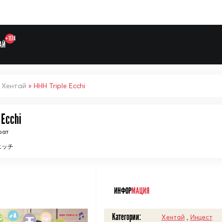
+1174
АЙ
»
Хентай
» HHH Triple Ecchi
 Ecchi
рат
Выберите одну категорию дл
エッチ
ᅠ
ИНФОР
МАЦИЯ
Категории:
Хентай
,
Инцест