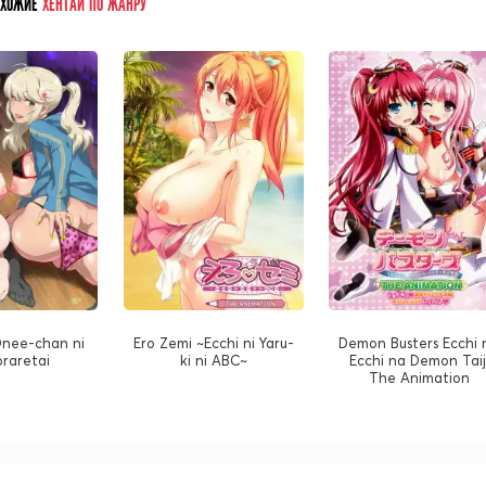
ОХОЖИЕ
ХЕНТАЙ ПО ЖАНРУ
Onee-chan ni
Ero Zemi ~Ecchi ni Yaru-
Demon Busters Ecchi 
oraretai
ki ni ABC~
Ecchi na Demon Taij
The Animation