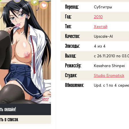
Перевод:
Субтитры
Год:
2010
Тип:
Хентай
Качество:
Upscale-AI
Эпизоды:
4 из 4
Выход:
с 26.11.2010 по 03.
Режиссёр:
Kasahara Shinpei
Студия:
Studio Eromatick
Обновления:
Upd. с 1 по 4 сери
ть онлайн!