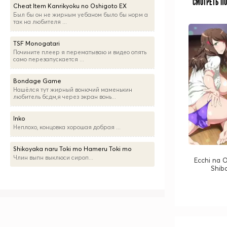
СМОТРЕТЬ П
Cheat Item Kanrikyoku no Oshigoto EX
Был бы он не жирным уебаном было бы норм а
так на любителя ...
TSF Monogatari
Почините плеер я перематываю и видео опять
само перезапускается ...
Bondage Game
Нашёлся тут жирный вонючий маменькин
любитель бсдм,я через экран вонь...
Inko
Неплохо, концовка хорошая добрая ...
Shikoyaka naru Toki mo Hameru Toki mo
Члин выпн выклюси сироп...
Ecchi na 
Shib