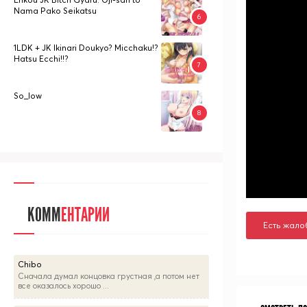
Nama Pako Seikatsu
1LDK + JK Ikinari Doukyo? Micchaku!?
Hatsu Ecchi!!?
So_low
КОММ
ЕНТАРИИ
Есть жало
Chibo
Сначала думал концовка грустная ,а потом нет
все оказалось хорошо ...