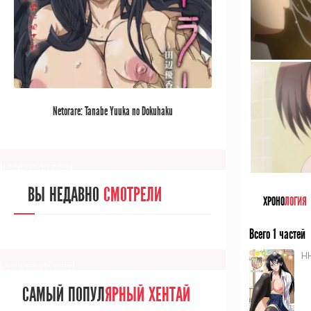
[/senpainoticeme]
САМЫЙ ПОПУЛ
ЯРНЫЙ АНИМЕ
Netorare: Tanabe Yuuka no Dokuhaku
ЗА МЕСЯЦ
[senpainoticeme]
ВЫ НЕДАВНО
СМОТРЕЛИ
ХРОНО
ЛОГИЯ
Всего 1 частей
HH
[/senpainoticeme]
САМЫЙ ПОПУЛ
ЯРНЫЙ ХЕНТАЙ