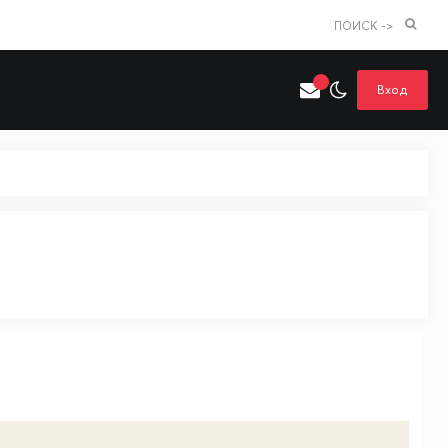
ПОИСК ->
Вход
Искать только в категории
я поиска
Аниме
Хентай