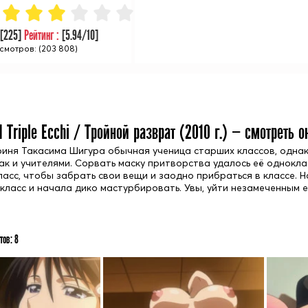
:
[
225
]
Рейтинг :
[
5.94
/10]
смотров: (203 808)
 Triple Ecchi / Тройной разврат (
2010
г.) — смотреть о
оиня Такасима Шигура обычная ученица старших классов, однако
так и учителями. Сорвать маску притворства удалось её однокла
класс, чтобы забрать свои вещи и заодно прибраться в классе. 
 класс и начала дико мастурбировать. Увы, уйти незамеченным е
тов:
8