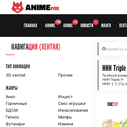
ANIME
FOX
+1356
+25
+
ГЛАВНАЯ
АНИМЕ
АНОНС
НОВОСТИ
МАНГА
ХЕНТ
НАВИГА
НАВИГА
ЦИЯ
ЦИЯ (ХЕНТАЯ)
AnimeFox
СЕЗОНЫ
ТИП АНИМАЦИИ
HHH Triple
3D хентай
Прочее
Тройной разв
HHH Triple H
ПО ПРОЕКТАМ
HHH トリプル
ЖАНРЫ
Anidub
Anilibria
Animedia
Анал
Kansai studio
Инцест
Onibaku
Горничные
Shiza project
Секс игрушки
ПОС
ТЕР
БДСМ
Изнасилование
ПО ЖАНРАМ
Гипноз
Милфы
ᅠ
Футанари
Измена
Комедия
Приключения