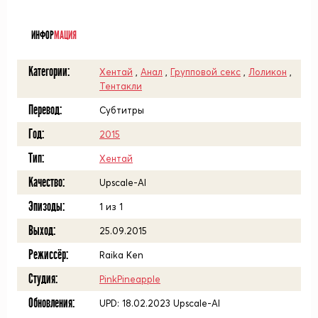
ᅠ
ИНФОР
МАЦИЯ
Категории:
Хентай
,
Анал
,
Групповой секс
,
Лоликон
,
Тентакли
Перевод:
Субтитры
Год:
2015
Тип:
Хентай
Качество:
Upscale-AI
Эпизоды:
1 из 1
Выход:
25.09.2015
Режиссёр:
Raika Ken
Студия:
PinkPineapple
Обновления:
UPD: 18.02.2023 Upscale-AI