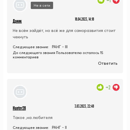
+1
Не в сети
16.04.2023, 14:16
Даник
Не всём зайдёт, но всё же для саморазвития стоит
чекнуть
РАНГ - III
Следующее звание:
До следующего звания Пользователю осталось 15
комментариев
Ответить
+2
3.03.2023, 22:48
Hunter28
Такое ,на любителя
РАНГ - II
Следующее звание: