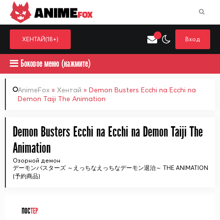
ANIME
FOX
ХЕНТАЙ(18+)
Вход
Боковое меню (нажмите)
AnimeFox
»
Хентай
» Demon Busters Ecchi na Ecchi na
Demon Taiji The Animation
Искать только в категор
Выберите одну категорию для поиска
Аниме
Хент
Demon Busters Ecchi na Ecchi na Demon Taiji The
Animation
Озорной демон
デーモンバスターズ ～えっちなえっちなデーモン退治～ THE ANIMATION
(予約商品)
ПОС
ТЕР