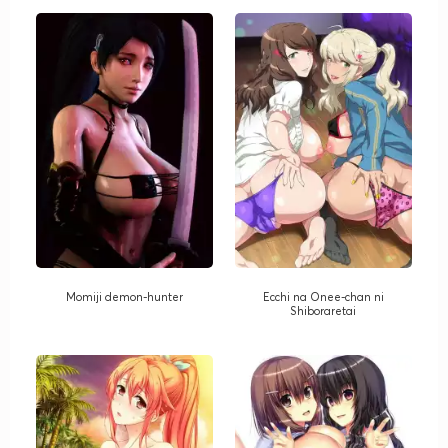
Momiji demon-hunter
Ecchi na Onee-chan ni
Shiboraretai