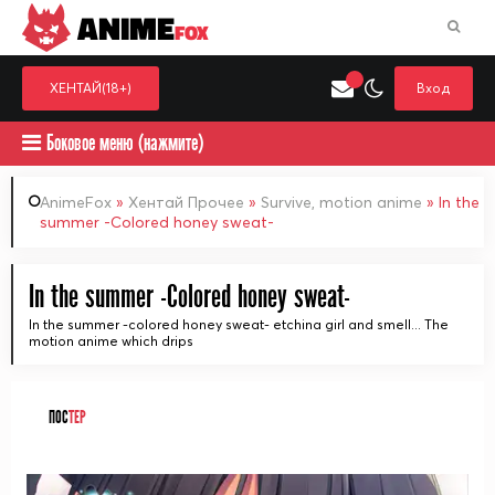
ANIME
FOX
ХЕНТАЙ(18+)
Вход
Боковое меню (нажмите)
AnimeFox
»
Хентай Прочее
»
Survive, motion anime
» In the
summer -Colored honey sweat-
Искать только в категор
Выберите одну категорию для поиска
Аниме
Хент
In the summer -Colored honey sweat-
In the summer -colored honey sweat- etchina girl and smell... The
motion anime which drips
ПОС
ТЕР
ᅠ