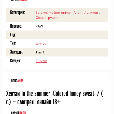
Категории:
Survive, motion anime
,
Анал
,
Лоликон
,
Секс игрушки
Перевод:
RAW
Год:
Тип:
survive
Эпизоды:
1 из 1
Студия:
Survive
ОПИС
АНИЕ:
Хентай In the summer -Colored honey sweat- / (
г.) — смотреть онлайн 18+
СКРИН
ШОТЫ