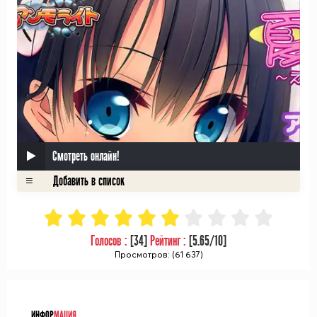
Смотреть онлайн!
Голосов :
[
34
]
Рейтинг :
[
5.65
/10]
Просмотров: (61 637)
ᅠ
ИНФОР
МАЦИЯ