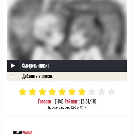
Смотреть онлайн!
Голосов :
[
194
]
Рейтинг :
[
6.51
/10]
Просмотров: (268 097)
ᅠ
ИНФОР
МАЦИЯ