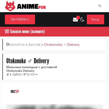
ANIME
FOX
ХЕНТАЙ(18+)
Вход
Боковое меню (нажмите)
AnimeFox
»
Хентай
» Otokonoko ♂ Delivery
Искать только в категор
Otokonoko ♂ Delivery
Выберите одну категорию для поиска
Аниме
Хент
Мальчики помладше с доставкой
Otokonoko Delivery
オトコのコ♂デリバリー
ПОС
ТЕР
ᅠ