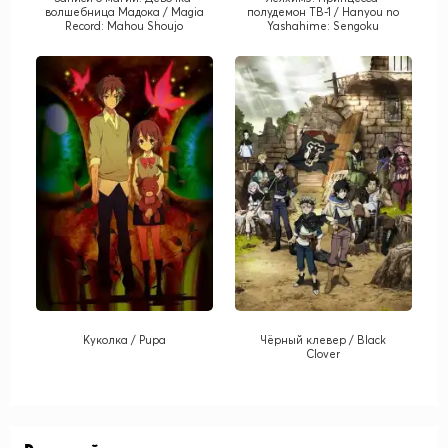
волшебница Мадока / Magia
полудемон ТВ-1 / Hanyou no
Record: Mahou Shoujo
Yashahime: Sengoku
Madoka Magica Gaiden
Otogizoushi TV-1
Куколка / Pupa
Чёрный клевер / Black
Clover