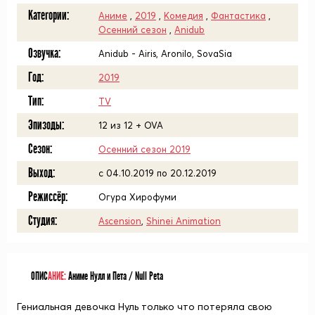
Категории:
Аниме
,
2019
,
Комедия
,
Фантастика
,
Осенний сезон
,
Anidub
Озвучка:
Anidub - Airis, Aronilo, SovaSia
Год:
2019
Тип:
TV
Эпизоды:
12 из 12 + OVA
Сезон:
Осенний сезон 2019
Выход:
c 04.10.2019 по 20.12.2019
Режиссёр:
Огура Хирофуми
Студия:
Ascension
,
Shinei Animation
ОПИС
АНИЕ:
Аниме Нулл и Пета / Null Peta
Гениальная девочка Нуль только что потеряла свою