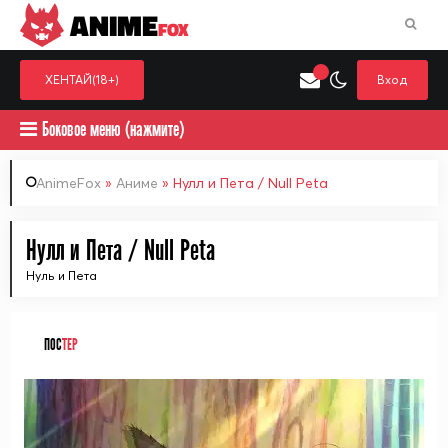
ANIME
FOX
ХЕНТАЙ(18+)
Вход
Боковое меню (нажмите)
AnimeFox
»
Аниме
» Нулл и Пета / Null Peta
Искать только в категор
Нулл и Пета / Null Peta
Выберите одну категорию для поиска
Аниме
Хент
Нуль и Пета
ПОС
ТЕР