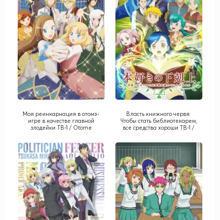
Моя реинкарнация в отомэ-
Власть книжного червя:
игре в качестве главной
Чтобы стать библиотекарем,
злодейки ТВ-1 / Otome
все средства хороши ТВ-1 /
Game no Hametsu Flag shika
Honzuki no Gekokujou: Shisho
Nai Akuyaku Reijou ni Tensei
ni Naru Tame ni wa Shudan o
Shiteshimatta... TV-1
Erande Iraremasen TV-1