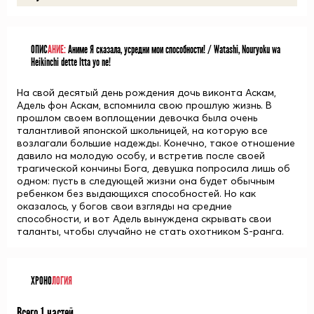
ОПИС
АНИЕ:
Аниме Я сказала, усредни мои способности! / Watashi, Nouryoku wa
Heikinchi dette Itta yo ne!
На свой десятый день рождения дочь виконта Аскам,
Адель фон Аскам, вспомнила свою прошлую жизнь. В
прошлом своем воплощении девочка была очень
талантливой японской школьницей, на которую все
возлагали большие надежды. Конечно, такое отношение
давило на молодую особу, и встретив после своей
трагической кончины Бога, девушка попросила лишь об
одном: пусть в следующей жизни она будет обычным
ребенком без выдающихся способностей. Но как
оказалось, у богов свои взгляды на средние
способности, и вот Адель вынуждена скрывать свои
таланты, чтобы случайно не стать охотником S-ранга.
ХРОНО
ЛОГИЯ
Всего 1 частей