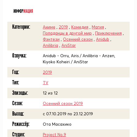
ᅠ
ИНФОР
МАЦИЯ
Категории:
Аниме
,
2019
,
Комедия
,
Магия
,
Попаданцы в другой мир
,
Приключения
,
Фэнтези
,
Осенний сезон
,
Anidub
,
Anilibria
,
AniStar
Озвучка:
Anidub - Orru, Airis / Anilibria - Anzen,
Kiyoko Koheiri / AniStar
Год:
2019
Тип:
TV
Эпизоды:
12 из 12
Сезон:
Осенний сезон 2019
Выход:
c 07.10.2019 по 23.12.2019
Режиссёр:
Ота Масахико
Студия:
Project No.9