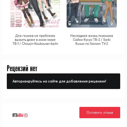
Для гениев не проблема
Несладкая жизнь псионика
выжить даже в ином мире
Сайки Кусуо ТВ-2 / Saiki
ТВ-1 / Choujin Koukousei-tachi
Kusuo no Sainan TV-2
wa Isekai demo Yoyuu de
Ikinuku you desu! TV-1
Рецензий нет
Авторизируйтесь на сайте для добавления рецензии!
Оставить отзыв
ОТЗ
ЫВЫ (1)