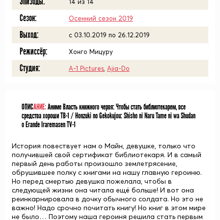
Эпизоды:
14 из 14
Сезон:
Осенний сезон 2019
Выход:
c 03.10.2019 по 26.12.2019
Режиссёр:
Хонго Мицуру
Студия:
A-1 Pictures
,
Ajia-Do
ОПИС
АНИЕ:
Аниме Власть книжного червя: Чтобы стать библиотекарем, все
средства хороши ТВ-1 / Honzuki no Gekokujou: Shisho ni Naru Tame ni wa Shudan
o Erande Iraremasen TV-1
История повествует нам о Майн, девушке, только что
получившей свой сертификат библиотекаря. И в самый
первый день работы произошло землетрясение,
обрушившее полку с книгами на нашу главную героиню.
Но перед смертью девушка пожелала, чтобы в
следующей жизни она читала ещё больше! И вот она
реинкарнировала в дочку обычного солдата. Но это не
важно! Надо срочно почитать книгу! Но книг в этом мире
не было… Поэтому наша героиня решила стать первым