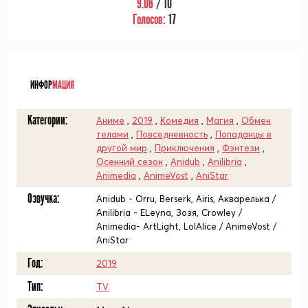
9.06
/ 10
Голосов:
17
ᅠ
ИНФОР
МАЦИЯ
Категории:
Аниме
,
2019
,
Комедия
,
Магия
,
Обмен
телами
,
Повседневность
,
Попаданцы в
другой мир
,
Приключения
,
Фэнтези
,
Осенний сезон
,
Anidub
,
Anilibria
,
Animedia
,
AnimeVost
,
AniStar
Озвучка:
Anidub - Orru, Berserk, Airis, Акварелька /
Anilibria - ELeyna, Зозя, Crowley /
Animedia- ArtLight, LolAlice / AnimeVost /
AniStar
Год:
2019
Тип:
TV