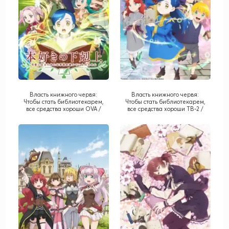
Власть книжного червя:
Власть книжного червя:
Чтобы стать библиотекарем,
Чтобы стать библиотекарем,
все средства хороши OVA /
все средства хороши ТВ-2 /
Honzuki no Gekokujou: Shisho
Honzuki no Gekokujou: Shisho
ni Naru Tame ni wa Shudan o
ni Naru Tame ni wa Shudan o
Erande Iraremasen OVA
Erande Iraremasen TV-2