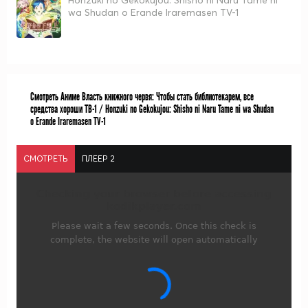
Honzuki no Gekokujou: Shisho ni Naru Tame ni
wa Shudan o Erande Iraremasen TV-1
Смотреть Аниме Власть книжного червя: Чтобы стать библиотекарем, все
средства хороши ТВ-1 / Honzuki no Gekokujou: Shisho ni Naru Tame ni wa Shudan
o Erande Iraremasen TV-1
СМОТРЕТЬ
ПЛЕЕР 2