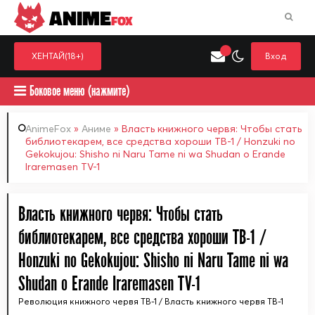
ANIME
FOX
ХЕНТАЙ(18+)
Вход
Боковое меню (нажмите)
AnimeFox
»
Аниме
» Власть книжного червя: Чтобы стать
библиотекарем, все средства хороши ТВ-1 / Honzuki no
Gekokujou: Shisho ni Naru Tame ni wa Shudan o Erande
Искать только в категор
Iraremasen TV-1
Выберите одну категорию для поиска
Аниме
Хент
Власть книжного червя: Чтобы стать
библиотекарем, все средства хороши ТВ-1 /
Honzuki no Gekokujou: Shisho ni Naru Tame ni wa
Shudan o Erande Iraremasen TV-1
Революция книжного червя ТВ-1 / Власть книжного червя ТВ-1