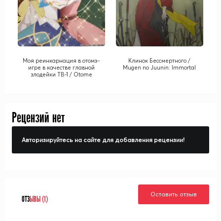
Моя реинкарнация в отомэ-
Клинок Бессмертного /
игре в качестве главной
Mugen no Juunin: Immortal
злодейки ТВ-1 / Otome
Game no Hametsu Flag shika
Nai Akuyaku Reijou ni Tensei
Shiteshimatta... TV-1
Рецензий нет
Авторизируйтесь на сайте для добавления рецензии!
Оставить отзыв
ОТЗ
ЫВЫ (1)