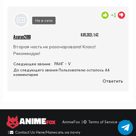
+3
Не в сети
6.05.2021, 1:42
Asuran2100
Вторая часть не разочаровала! Класс!
Рекомендую!
РАНГ - V
Следующее звание:
До следующего звания Пользователю осталось 44
комментария
Ответить
ANIME
FOX
AnimeFox
|
Terms of Service -> TOS
|
Contact Us Here/Написать на почту