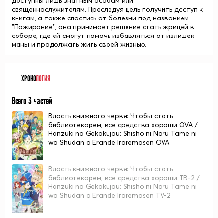
доступны лишь знатным особам или
священнослужителям. Преследуя цель получить доступ к
книгам, а также спастись от болезни под названием
"Пожирание", она принимает решение стать жрицей в
соборе, где ей смогут помочь избавляться от излишек
маны и продолжать жить своей жизнью.
ХРОНО
ЛОГИЯ
Всего 3 частей
Власть книжного червя: Чтобы стать
библиотекарем, все средства хороши OVA /
Honzuki no Gekokujou: Shisho ni Naru Tame ni
wa Shudan o Erande Iraremasen OVA
Власть книжного червя: Чтобы стать
библиотекарем, все средства хороши ТВ-2 /
Honzuki no Gekokujou: Shisho ni Naru Tame ni
wa Shudan o Erande Iraremasen TV-2