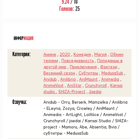
9.24
/ 10
Голосов:
25
ᅠ
ИНФОР
МАЦИЯ
Категории:
Аниме
,
2020
,
Комедия
,
Магия
,
Обмен
телами
,
Повседневность
,
Попаданцы в
другой мир
,
Приключения
,
Фэнтези
,
Весенний сезон
,
Субтитры
,
MedusaSub
,
Anidub
,
Anilibria
,
AniMaunt
,
Animedia
,
AnimeVost
,
AniStar
,
Crunchyroll
,
Kansai
studio
,
SHIZA-Project
,
Jisedai
Озвучка:
Anidub - Orru, Berserk, Mamzelka / Anilibria
- ELeyna, Zozya, Crowley / AniMaunt /
Animedia - ArtLight, LolAlice / AnimeVost /
Crunchyroll / jisedai / Kansai Studio / SHIZA-
project - Mamoru, Abe, Absentia, Bvia /
субтитры - MedusaSub