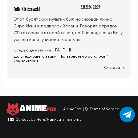
5.11.2024, 22:27
Felix Kielczewski
Этот бурятский мультик был нарисован лично
Сиро Исии в подвалах Хогоин. Говорят отрядом
731 готовился второй сезон, но Япония, слава Богу,
успела капитулировать раньше.
РАНГ - II
Следующее звание:
До следующего звания Пользователю осталось 4
комментария
Ответить
ANIME
FOX
AnimeFox
|
Terms of Service -> TOS
|
Contact Us Here/Написать на почту