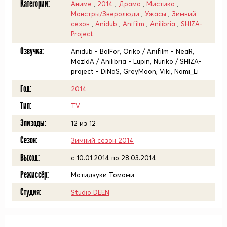
Категории:
Аниме
,
2014
,
Драма
,
Мистика
,
Монстры/Зверолюди
,
Ужасы
,
Зимний
сезон
,
Anidub
,
Anifilm
,
Anilibria
,
SHIZA-
Project
Озвучка:
Anidub - BalFor, Oriko / Anifilm - NeaR,
MezIdA / Anilibria - Lupin, Nuriko / SHIZA-
project - DiNaS, GreyMoon, Viki, Nami_Li
Год:
2014
Тип:
TV
Эпизоды:
12 из 12
Сезон:
Зимний сезон 2014
Выход:
c 10.01.2014 по 28.03.2014
Режиссёр:
Мотидзуки Томоми
Студия:
Studio DEEN