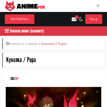
ANIME
FOX
ХЕНТАЙ(18+)
Вход
Боковое меню (нажмите)
AnimeFox
»
Аниме
» Куколка / Pupa
Искать только в категор
Куколка / Pupa
Выберите одну категорию для поиска
Аниме
Хент
ПОС
ТЕР