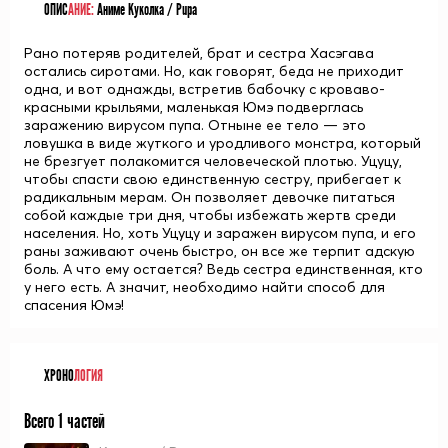
ОПИС
АНИЕ:
Аниме Куколка / Pupa
Рано потеряв родителей, брат и сестра Хасэгава
остались сиротами. Но, как говорят, беда не приходит
одна, и вот однажды, встретив бабочку с кроваво-
красными крыльями, маленькая Юмэ подверглась
заражению вирусом пупа. Отныне ее тело — это
ловушка в виде жуткого и уродливого монстра, который
не брезгует полакомится человеческой плотью. Уцуцу,
чтобы спасти свою единственную сестру, прибегает к
радикальным мерам. Он позволяет девочке питаться
собой каждые три дня, чтобы избежать жертв среди
населения. Но, хоть Уцуцу и заражен вирусом пупа, и его
раны заживают очень быстро, он все же терпит адскую
боль. А что ему остается? Ведь сестра единственная, кто
у него есть. А значит, необходимо найти способ для
спасения Юмэ!
ХРОНО
ЛОГИЯ
Всего 1 частей