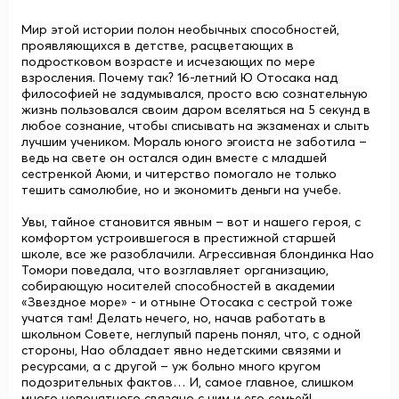
Мир этой истории полон необычных способностей,
проявляющихся в детстве, расцветающих в
подростковом возрасте и исчезающих по мере
взросления. Почему так? 16-летний
Ю Отосака
над
философией не задумывался, просто всю сознательную
жизнь пользовался своим даром вселяться на 5 секунд в
любое сознание, чтобы списывать на экзаменах и слыть
лучшим учеником. Мораль юного эгоиста не заботила –
ведь на свете он остался один вместе с младшей
сестренкой
Аюми
, и читерство помогало не только
тешить самолюбие, но и экономить деньги на учебе.
Увы, тайное становится явным – вот и нашего героя, с
комфортом устроившегося в престижной старшей
школе, все же разоблачили. Агрессивная блондинка
Нао
Томори
поведала, что возглавляет организацию,
собирающую носителей способностей в академии
«Звездное море» - и отныне Отосака с сестрой тоже
учатся там! Делать нечего, но, начав работать в
школьном Совете, неглупый парень понял, что, с одной
стороны, Нао обладает явно недетскими связями и
ресурсами, а с другой – уж больно много кругом
подозрительных фактов… И, самое главное, слишком
много непонятного связано с ним и его семьей!