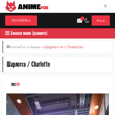
ANIME
FOX
ХЕНТАЙ(18+)
Вход
Боковое меню (нажмите)
AnimeFox
»
Аниме
» Шарлотта / Charlotte
Искать только в категор
Шарлотта / Charlotte
Выберите одну категорию для поиска
Аниме
Хент
ПОС
ТЕР