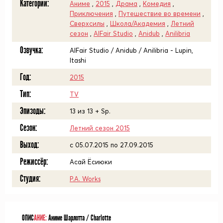
Категории:
Аниме
,
2015
,
Драма
,
Комедия
,
Приключения
,
Путешествие во времени
,
Сверхсилы
,
Школа/Академия
,
Летний
сезон
,
AlFair Studio
,
Anidub
,
Anilibria
Озвучка:
AlFair Studio / Anidub / Anilibria - Lupin,
Itashi
Год:
2015
Тип:
TV
Эпизоды:
13 из 13 + Sp.
Сезон:
Летний сезон 2015
Выход:
c 05.07.2015 по 27.09.2015
Режиссёр:
Асай Ёсиюки
Студия:
P.A. Works
ОПИС
АНИЕ:
Аниме Шарлотта / Charlotte