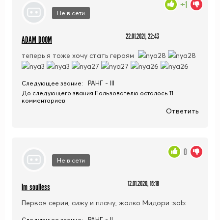
+1
Не в сети
22.01.2021, 22:43
ADAM DOOM
теперь я тоже хочу стать героям
РАНГ - III
Следующее звание:
До следующего звания Пользователю осталось 11
комментариев
Ответить
0
Не в сети
12.01.2020, 16:18
Im soulless
Первая серия, сижу и плачу, жалко Мидори :sob:
РАНГ - II
Следующее звание: