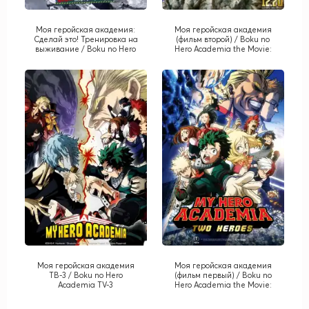
Моя геройская академия:
Моя геройская академия
Сделай это! Тренировка на
(фильм второй) / Boku no
выживание / Boku no Hero
Hero Academia the Movie:
Academia: Ikinokore! Kesshi
Heroes:Rising
no Survival Kunren
Моя геройская академия
Моя геройская академия
ТВ-3 / Boku no Hero
(фильм первый) / Boku no
Academia TV-3
Hero Academia the Movie:
Futari no Hero