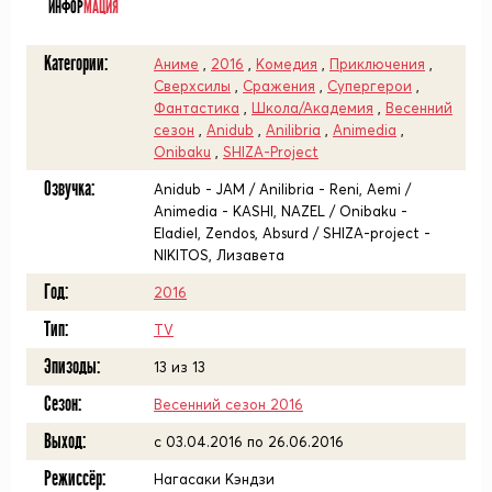
ИНФОР
МАЦИЯ
Категории:
Аниме
,
2016
,
Комедия
,
Приключения
,
Сверхсилы
,
Сражения
,
Супергерои
,
Фантастика
,
Школа/Академия
,
Весенний
сезон
,
Anidub
,
Anilibria
,
Animedia
,
Onibaku
,
SHIZA-Project
Озвучка:
Anidub - JAM / Anilibria - Reni, Aemi /
Animedia - KASHI, NAZEL / Onibaku -
Eladiel, Zendos, Absurd / SHIZA-project -
NIKITOS, Лизавета
Год:
2016
Тип:
TV
Эпизоды:
13 из 13
Сезон:
Весенний сезон 2016
Выход:
с 03.04.2016 по 26.06.2016
Режиссёр:
Нагасаки Кэндзи