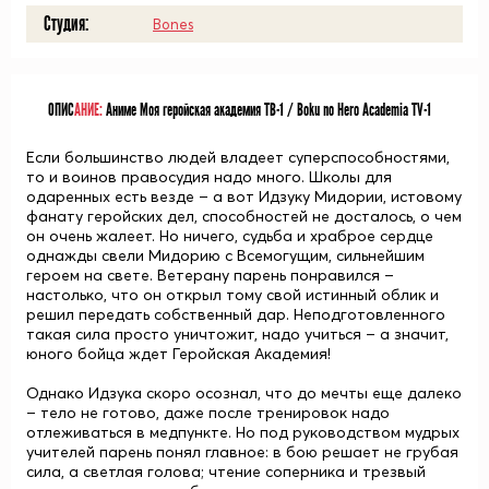
Студия:
Bones
ОПИС
АНИЕ:
Аниме Моя геройская академия ТВ-1 / Boku no Hero Academia TV-1
Если большинство людей владеет суперспособностями,
то и воинов правосудия надо много. Школы для
одаренных есть везде – а вот
Идзуку Мидории
, истовому
фанату геройских дел, способностей не досталось, о чем
он очень жалеет. Но ничего, судьба и храброе сердце
однажды свели Мидорию с
Всемогущим
, сильнейшим
героем на свете. Ветерану парень понравился –
настолько, что он открыл тому свой истинный облик и
решил передать собственный дар. Неподготовленного
такая сила просто уничтожит, надо учиться – а значит,
юного бойца ждет Геройская Академия!
Однако Идзука скоро осознал, что до мечты еще далеко
– тело не готово, даже после тренировок надо
отлеживаться в медпункте. Но под руководством мудрых
учителей парень понял главное: в бою решает не грубая
сила, а светлая голова; чтение соперника и трезвый