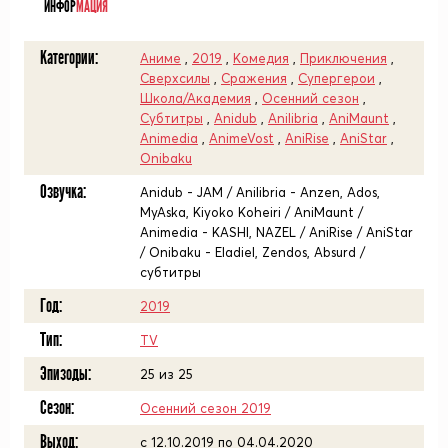
ИНФОР
МАЦИЯ
Категории:
Аниме
,
2019
,
Комедия
,
Приключения
,
Сверхсилы
,
Сражения
,
Супергерои
,
Школа/Академия
,
Осенний сезон
,
Субтитры
,
Anidub
,
Anilibria
,
AniMaunt
,
Animedia
,
AnimeVost
,
AniRise
,
AniStar
,
Onibaku
Озвучка:
Anidub - JAM / Anilibria - Anzen, Ados,
MyAska, Kiyoko Koheiri / AniMaunt /
Animedia - KASHI, NAZEL / AniRise / AniStar
/ Onibaku - Eladiel, Zendos, Absurd /
субтитры
Год:
2019
Тип:
TV
Эпизоды:
25 из 25
Сезон:
Осенний сезон 2019
Выход:
c 12.10.2019 по 04.04.2020