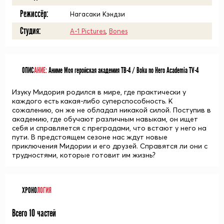
Режиссёр:
Нагасаки Кэндзи
Студия:
A-1 Pictures
,
Bones
ОПИС
АНИЕ:
Аниме Моя геройская академия ТВ-4 / Boku no Hero Academia TV-4
Изуку Мидория родился в мире, где практически у
каждого есть какая-либо суперспособность. К
сожалению, он же не обладал никакой силой. Поступив в
академию, где обучают различным навыкам, он ищет
себя и справляется с преградами, что встают у него на
пути. В предстоящем сезоне нас ждут новые
приключения Мидории и его друзей. Справятся ли они с
трудностями, которые готовит им жизнь?
ХРОНО
ЛОГИЯ
Всего 10 частей