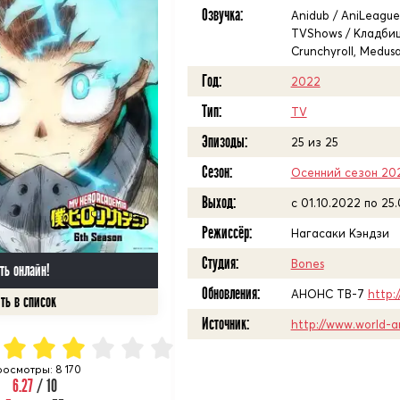
Озвучка:
Anidub / AniLeague.
TVShows / Кладби
Crunchyroll, Medus
Год:
2022
Тип:
TV
Эпизоды:
25 из 25
Сезон:
Осенний сезон 20
Выход:
c 01.10.2022 по 25
Режиссёр:
Нагасаки Кэндзи
Студия:
Bones
ть онлайн!
Обновления:
АНОНС ТВ-7
http:
Источник:
http://www.world-a
осмотры: 8 170
6.27
/ 10