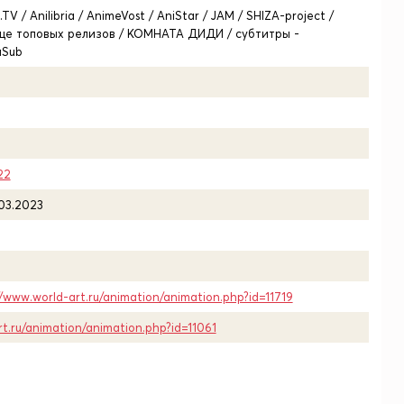
TV / Anilibria / AnimeVost / AniStar / JAM / SHIZA-project /
ще топовых релизов / КОМНАТА ДИДИ / субтитры -
aSub
22
.03.2023
//www.world-art.ru/animation/animation.php?id=11719
rt.ru/animation/animation.php?id=11061