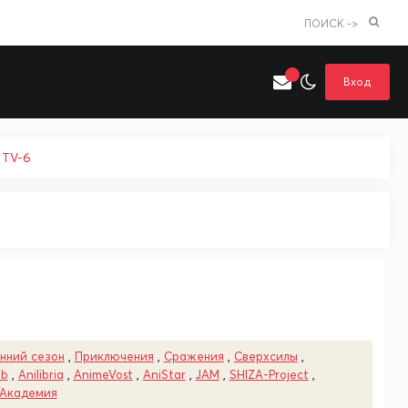
ПОИСК ->
Вход
 TV-6
Искать только в категории
я поиска
Аниме
Хентай
нний сезон
,
Приключения
,
Сражения
,
Сверхсилы
,
ub
,
Anilibria
,
AnimeVost
,
AniStar
,
JAM
,
SHIZA-Project
,
Академия