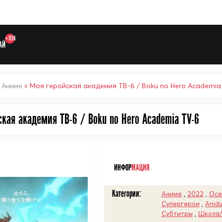
+1174
АЙ
»
Аниме
» Моя геройская академия ТВ-6 / Boku no Hero Academia
ская академия ТВ-6 / Boku no Hero Academia TV-6
ᅠ
Выберите одну категорию дл
ИНФОР
МАЦИЯ
Категории:
Аниме
,
2022
,
Осе
Супергерои
,
Anid
Субтитры
,
Школа/