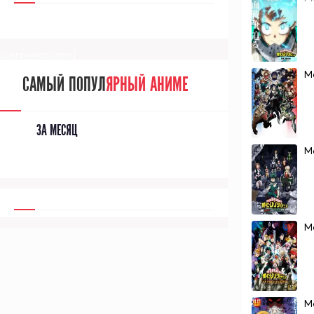
[/senpainoticeme]
М
САМЫЙ ПОПУЛ
ЯРНЫЙ АНИМЕ
ЗА МЕСЯЦ
М
М
М