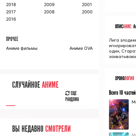
2018
2009
2001
2017
2008
2000
2016
ОПИС
АНИЕ:
Ан
ПРОЧЕЕ
Лига злодее
игнорироват
Аниме фильмы
Аниме OVA
один, Стара
захватывающ
ХРОНО
ЛОГИЯ
СЛУЧАЙНОЕ
АНИМЕ
Всего 10 частей
ЕЩЕ
РАНДОМА
М
[senpainoticeme]
ВЫ НЕДАВНО
СМОТРЕЛИ
М