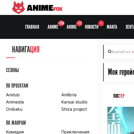
ANIME
FOX
+1356
+25
+
ГЛАВНАЯ
АНИМЕ
АНОНС
НОВОСТИ
МАНГА
ХЕНТ
НАВИГА
ЦИЯ
AnimeFox
СЕЗОНЫ
Моя герой
ПО ПРОЕКТАМ
Anidub
Anilibria
ПОС
ТЕР
Animedia
Kansai studio
Onibaku
Shiza project
ПО ЖАНРАМ
Комедия
Приключения