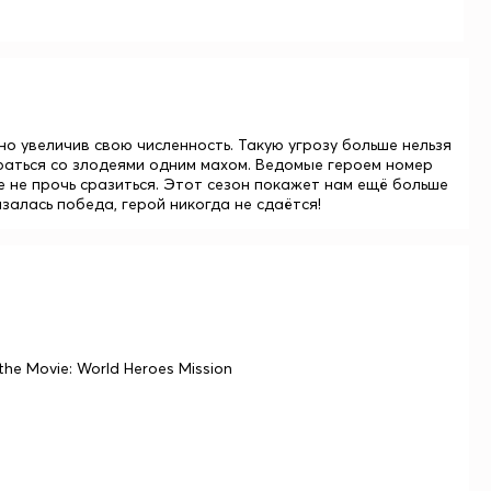
о увеличив свою численность. Такую угрозу больше нельзя
раться со злодеями одним махом. Ведомые героем номер
е не прочь сразиться. Этот сезон покажет нам ещё больше
алась победа, герой никогда не сдаётся!
he Movie: World Heroes Mission