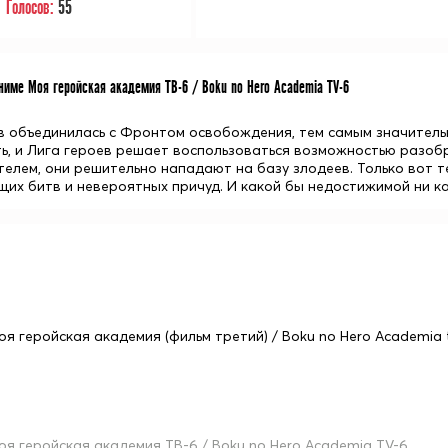
Голосов:
55
име Моя геройская академия ТВ-6 / Boku no Hero Academia TV-6
в объединилась с Фронтом освобождения, тем самым значительн
ь, и Лига героев решает воспользоваться возможностью разоб
телем, они решительно нападают на базу злодеев. Только вот т
их битв и невероятных причуд. И какой бы недостижимой ни каз
оя геройская академия (фильм третий) / Boku no Hero Academia t
оя геройская академия ТВ-6 / Boku no Hero Academia TV-6