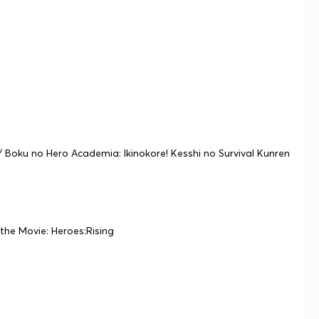
ku no Hero Academia: Ikinokore! Kesshi no Survival Kunren
he Movie: Heroes:Rising