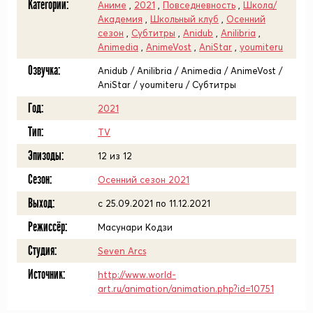
Категории:
Аниме
,
2021
,
Повседневность
,
Школа/
Академия
,
Школьный клуб
,
Осенний
сезон
,
Субтитры
,
Anidub
,
Anilibria
,
Animedia
,
AnimeVost
,
AniStar
,
youmiteru
Озвучка:
Anidub / Anilibria / Animedia / AnimeVost /
AniStar / youmiteru / Субтитры
Год:
2021
Тип:
TV
Эпизоды:
12 из 12
Сезон:
Осенний сезон 2021
Выход:
c 25.09.2021 по 11.12.2021
Режиссёр:
Масунари Кодзи
Студия:
Seven Arcs
Источник:
http://www.world-
art.ru/animation/animation.php?id=10751