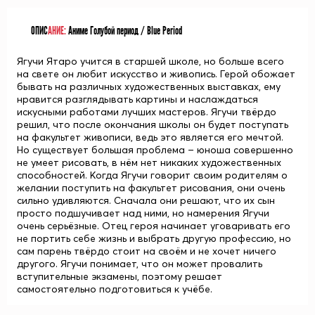
ОПИС
АНИЕ:
Аниме Голубой период / Blue Period
Ягучи Ятаро учится в старшей школе, но больше всего
на свете он любит искусство и живопись. Герой обожает
бывать на различных художественных выставках, ему
нравится разглядывать картины и наслаждаться
искусными работами лучших мастеров. Ягучи твёрдо
решил, что после окончания школы он будет поступать
на факультет живописи, ведь это является его мечтой.
Но существует большая проблема – юноша совершенно
не умеет рисовать, в нём нет никаких художественных
способностей. Когда Ягучи говорит своим родителям о
желании поступить на факультет рисования, они очень
сильно удивляются. Сначала они решают, что их сын
просто подшучивает над ними, но намерения Ягучи
очень серьёзные. Отец героя начинает уговаривать его
не портить себе жизнь и выбрать другую профессию, но
сам парень твёрдо стоит на своём и не хочет ничего
другого. Ягучи понимает, что он может провалить
вступительные экзамены, поэтому решает
самостоятельно подготовиться к учёбе.