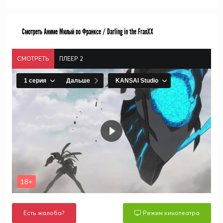
Смотреть Аниме Милый во Франксе / Darling in the FranXX
СМОТРЕТЬ
ПЛЕЕР 2
Есть жалоба?
Режим кинотеатра