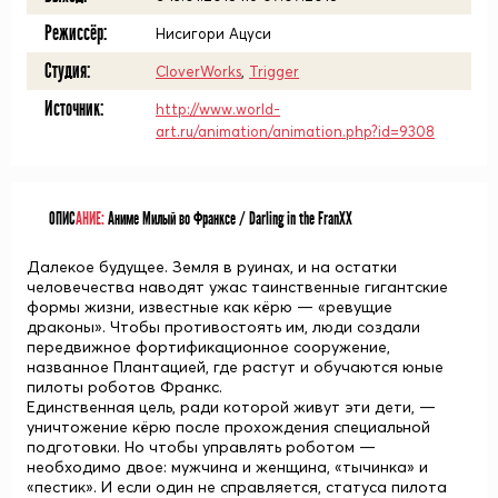
Режиссёр:
Нисигори Ацуси
Студия:
CloverWorks
,
Trigger
Источник:
http://www.world-
art.ru/animation/animation.php?id=9308
ОПИС
АНИЕ:
Аниме Милый во Франксе / Darling in the FranXX
Далекое будущее. Земля в руинах, и на остатки
человечества наводят ужас таинственные гигантские
формы жизни, известные как кёрю — «ревущие
драконы». Чтобы противостоять им, люди создали
передвижное фортификационное сооружение,
названное Плантацией, где растут и обучаются юные
пилоты роботов Франкс.
Единственная цель, ради которой живут эти дети, —
уничтожение кёрю после прохождения специальной
подготовки. Но чтобы управлять роботом —
необходимо двое: мужчина и женщина, «тычинка» и
«пестик». И если один не справляется, статуса пилота