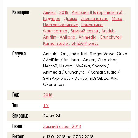
Категории:
Аниме
,
2018
,
Амнезия (Потеря памяти)
,
Будущее
,
Драма
,
Инопланетяне
,
Меха
,
Постапокалипсис
,
Романтика
,
Фантастика
,
Зимний сезон
,
Anidub
,
Anifilm
,
Anilibria
,
Animedia
,
Crunchyroll
,
Kansai studio
,
SHIZA-Project
Озвучка:
Anidub - Oni, Jade, Ket, Sergei Vasya, Oriko
/ AniFilm / Anilibria - Anzen, Cleo-chan,
HectoR, Hekomi, MyAska, Sharon /
Animedia / Crunchyroll / Kansai Studio /
SHIZA-project - Dancel, nDrOiDze, Viki,
OkanaTsoy
Год:
2018
Тип:
TV
Эпизоды:
24 из 24
Сезон:
Зимний сезон 2018
Выход:
c 13.01.2018 по 07.07.2018