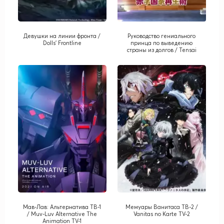
Девушки на линии фронта /
Руководство гениального
Dolls' Frontline
принца по выведению
страны из долгов / Tensai
Ouji no Akaji Kokka
Saiseijutsu
Мав-Лав: Альтернатива ТВ-1
Мемуары Ванитаса ТВ-2 /
/ Muv-Luv Alternative The
Vanitas no Karte TV-2
Animation TV-1