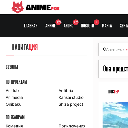
ANIME
FOX
+1356
+25
+
ГЛАВНАЯ
АНИМЕ
АНОНС
НОВОСТИ
МАНГА
ХЕНТ
НАВИГА
ЦИЯ
AnimeFox
СЕЗОНЫ
Она предст
ПО ПРОЕКТАМ
Anidub
Anilibria
ПОС
ТЕР
Animedia
Kansai studio
Onibaku
Shiza project
ПО ЖАНРАМ
Комедия
Приключения