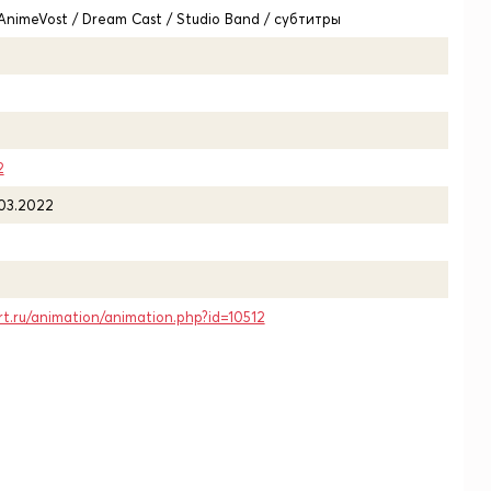
/ AnimeVost / Dream Cast / Studio Band / субтитры
2
.03.2022
rt.ru/animation/animation.php?id=10512