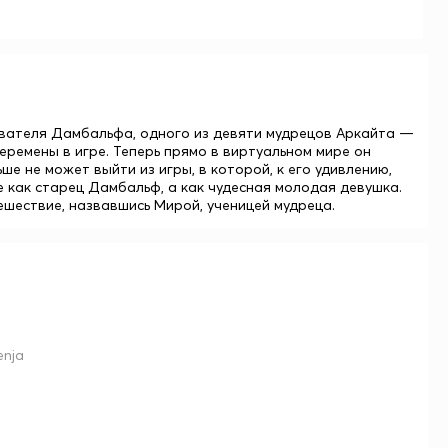
ывателя Дамбальфа, одного из девяти мудрецов Аркайта —
еремены в игре. Теперь прямо в виртуальном мире он
ше не может выйти из игры, в которой, к его удивлению,
е как старец Дамбальф, а как чудесная молодая девушка.
шествие, назвавшись Мирой, ученицей мудреца.
enja