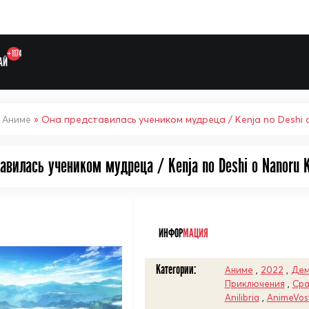
+1174
АЙ
»
Аниме
» Она представилась учеником мудреца / Kenja no Deshi 
авилась учеником мудреца / Kenja no Deshi o Nanoru 
Выберите одну категорию дл
ᅠ
ИНФОР
МАЦИЯ
Категории:
Аниме
,
2022
,
Дем
Приключения
,
Ср
Anilibria
,
AnimeVos