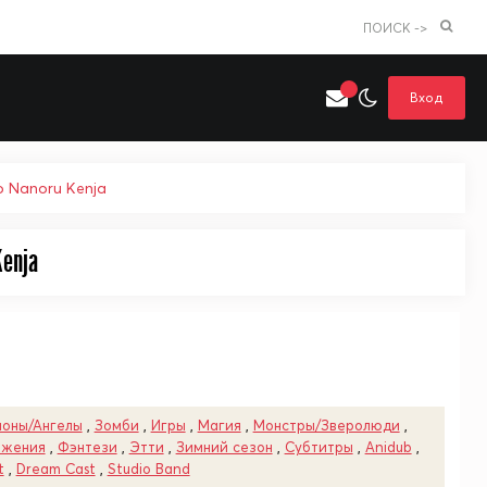
ПОИСК ->
Вход
o Nanoru Kenja
Kenja
Искать только в категории
я поиска
Аниме
Хентай
оны/Ангелы
,
Зомби
,
Игры
,
Магия
,
Монстры/Зверолюди
,
ажения
,
Фэнтези
,
Этти
,
Зимний сезон
,
Субтитры
,
Anidub
,
t
,
Dream Cast
,
Studio Band