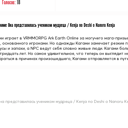
Голосов:
18
име Она представилась учеником мудреца / Kenja no Deshi o Nanoru Kenja
ми играет в VRMMORPG Ark Earth Online за могучего мага-приз
, основанного игроками. Но однажды Кагами замечает резкие п
усы и запахи, а NPC ведут себя словно живые люди. Кагами боль
тридцать лет. Но самое удивительное, что теперь он выглядит н
раться в причинах произошедшего, Кагами отправляется в путе
на представилась учеником мудреца / Kenja no Deshi o Nanoru K