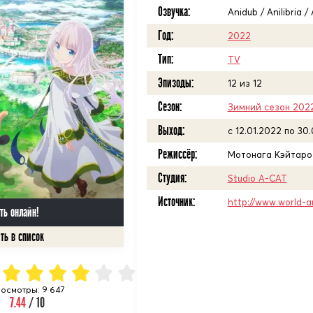
Озвучка:
Anidub / Anilibria 
Год:
2022
Тип:
TV
Эпизоды:
12 из 12
Сезон:
Зимний сезон 202
Выход:
c 12.01.2022 по 30
Режиссёр:
Мотонага Кэйтаро
Студия:
Studio A-CAT
Источник:
http://www.world-a
ть онлайн!
осмотры: 9 647
7.44
/ 10