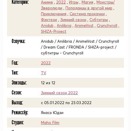
Категории:
Аниме
,
2022
,
Игры
,
Магия
,
Монстры/
Зверолюди
,
Попаданцы в другой мир
,
Приключения
,
Система прокачки
,
Фэнтези
,
Зимний сезон
,
Субтитры
,
Anidub
,
Anilibria
,
AnimeVost
,
Crunchyroll
,
SHIZA-Project
Озвучка:
Anidub / Anilibria / AnimeVost / Crunchyroll
/ Dream Cast / FRONDA / SHIZA-project /
субтитры - Crunchyroll
Год:
2022
Тип:
TV
Эпизоды:
12 из 12
Сезон:
Зимний сезон 2022
Выход:
c 05.01.2022 по 23.03.2022
Режиссёр:
Янасэ Юдзи
Студия:
Maho Film