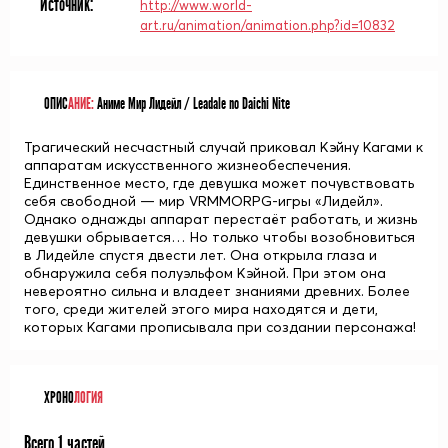
Источник:
http://www.world-
art.ru/animation/animation.php?id=10832
ОПИС
АНИЕ:
Аниме Мир Лидейл / Leadale no Daichi Nite
Трагический несчастный случай приковал Кэйну Кагами к
аппаратам искусственного жизнеобеспечения.
Единственное место, где девушка может почувствовать
себя свободной — мир VRMMORPG-игры «Лидейл».
Однако однажды аппарат перестаёт работать, и жизнь
девушки обрывается… Но только чтобы возобновиться
в Лидейле спустя двести лет. Она открыла глаза и
обнаружила себя полуэльфом Кэйной. При этом она
невероятно сильна и владеет знаниями древних. Более
того, среди жителей этого мира находятся и дети,
которых Кагами прописывала при создании персонажа!
ХРОНО
ЛОГИЯ
Всего 1 частей