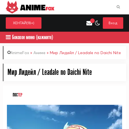
ANIME
FOX
ХЕНТАЙ(18+)
Вход
Боковое меню (нажмите)
AnimeFox
»
Аниме
» Мир Лидейл / Leadale no Daichi Nite
Искать только в категор
Мир Лидейл / Leadale no Daichi Nite
Выберите одну категорию для поиска
Аниме
Хент
ПОС
ТЕР