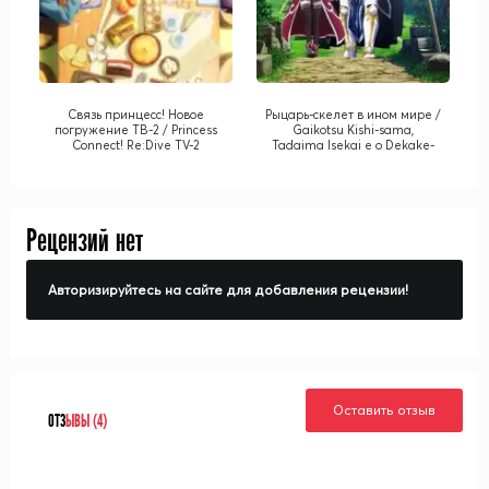
Связь принцесс! Новое
Рыцарь-скелет в ином мире /
погружение ТВ-2 / Princess
Gaikotsu Kishi-sama,
Connect! Re:Dive TV-2
Tadaima Isekai e o Dekake-
chuu
Рецензий нет
Авторизируйтесь на сайте для добавления рецензии!
Оставить отзыв
ОТЗ
ЫВЫ (4)