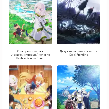
Она представилась
Девушки на линии фронта /
учеником мудреца / Kenja no
Dolls' Frontline
Deshi o Nanoru Kenja