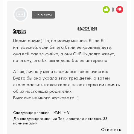
0
Не в сети
6.04.2025, 10:05
Sergei.ru
Норма аниме.) Но, по моему мнению, было бы
интересней, если бы эта были её кровные дети,
она всё-так эльфийка, а они ОЧЕНЬ долго живут,
по этому, эта бы выглядело более интересно.
А так, лично у меня сложилось такое чувство:
Будто бы она украла этих трех детей, а затем
стала растить их как своих, плюс стерла им память
об их настоящих родителях.
Выходит не много жутковато. :)
РАНГ - V
Следующее звание:
До следующего звания Пользователю осталось 33
комментария
Ответить