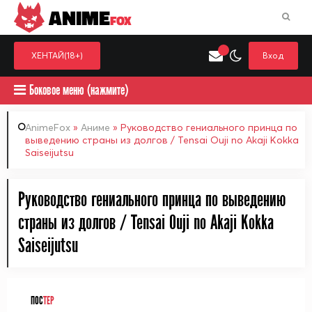
ANIME
FOX
ХЕНТАЙ(18+)
Вход
Боковое меню (нажмите)
AnimeFox
»
Аниме
» Руководство гениального принца по
выведению страны из долгов / Tensai Ouji no Akaji Kokka
Saiseijutsu
Искать только в категор
Выберите одну категорию для поиска
Аниме
Хент
Руководство гениального принца по выведению
страны из долгов / Tensai Ouji no Akaji Kokka
Saiseijutsu
ПОС
ТЕР