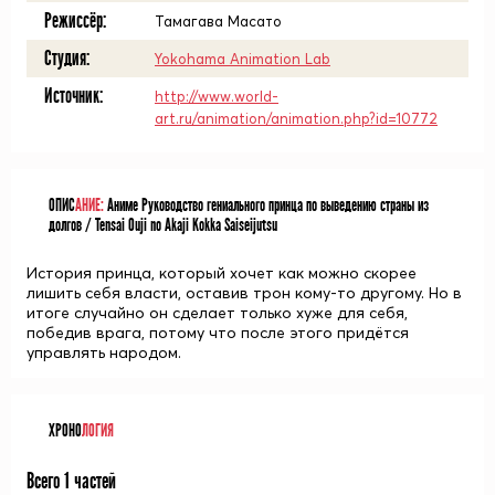
Режиссёр:
Тамагава Масато
Студия:
Yokohama Animation Lab
Источник:
http://www.world-
art.ru/animation/animation.php?id=10772
ОПИС
АНИЕ:
Аниме Руководство гениального принца по выведению страны из
долгов / Tensai Ouji no Akaji Kokka Saiseijutsu
История принца, который хочет как можно скорее
лишить себя власти, оставив трон кому-то другому. Но в
итоге случайно он сделает только хуже для себя,
победив врага, потому что после этого придётся
управлять народом.
ХРОНО
ЛОГИЯ
Всего 1 частей