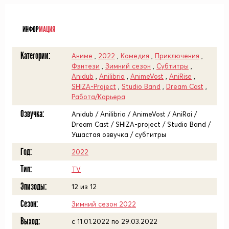
ᅠ
ИНФОР
МАЦИЯ
Категории:
Аниме
,
2022
,
Комедия
,
Приключения
,
Фэнтези
,
Зимний сезон
,
Субтитры
,
Anidub
,
Anilibria
,
AnimeVost
,
AniRise
,
SHIZA-Project
,
Studio Band
,
Dream Cast
,
Работа/Карьера
Озвучка:
Anidub / Anilibria / AnimeVost / AniRai /
Dream Cast / SHIZA-project / Studio Band /
Ушастая озвучка / субтитры
Год:
2022
Тип:
TV
Эпизоды:
12 из 12
Сезон:
Зимний сезон 2022
Выход:
c 11.01.2022 по 29.03.2022