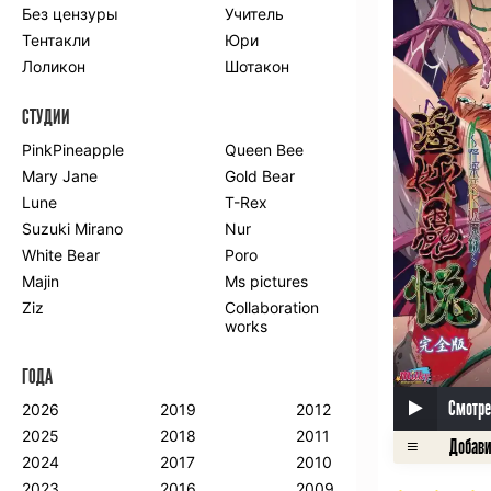
Без цензуры
Учитель
Романтика
Школа
Тентакли
Юри
Этти
Боевые
искусства
Лоликон
Шотакон
Вампиры
Военные
СТУДИИ
Гарем
Демоны
Драма
Игры
PinkPineapple
Queen Bee
Исторический
Магия
Mary Jane
Gold Bear
Фантастика
Фэнтези
Lune
T-Rex
Мистика
Попаданцы в
Suzuki Mirano
Nur
другой мир
White Bear
Poro
Хентай
Majin
Ms pictures
Ziz
Collaboration
ПО ГОДУ
works
2024
2015
2007
ГОДА
2023
2014
2006
2022
2013
2005
Смотре
2026
2019
2012
2021
2012
2004
2025
2018
2011
2020
2011
2003
2024
2017
2010
2019
2010
2002
2023
2016
2009