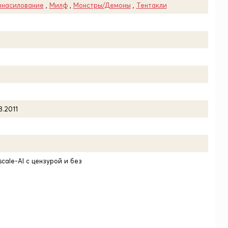
знасилование
,
Милф
,
Монстры/Демоны
,
Тентакли
8.2011
scale-AI с цензурой и без