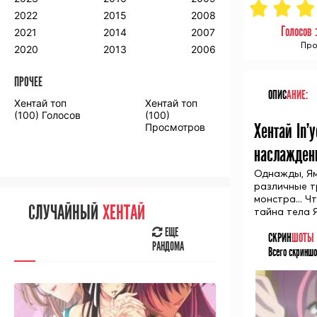
2018
2009
2001
2022
2015
2008
2017
2008
2000
Голосов 
2021
2014
2007
2016
Про
2020
2013
2006
ПРОЧЕЕ
ПРОЧЕЕ
ОПИС
АНИЕ:
Хентай топ
Хентай топ
Аниме фильмы
Аниме OVA
(100) Голосов
(100)
Хентай In'
Просмотров
наслажден
Однажды, Ям
различные т
СЛУЧАЙНОЕ
АНИМЕ
монстра... Ч
СЛУЧАЙНЫЙ
ХЕНТАЙ
тайна тела 
ЕЩЕ
РАНДОМА
ЕЩЕ
СКРИН
ШОТЫ
РАНДОМА
Всего скриншо
[senpainoticeme]
ВЫ НЕДАВНО
СМОТРЕЛИ