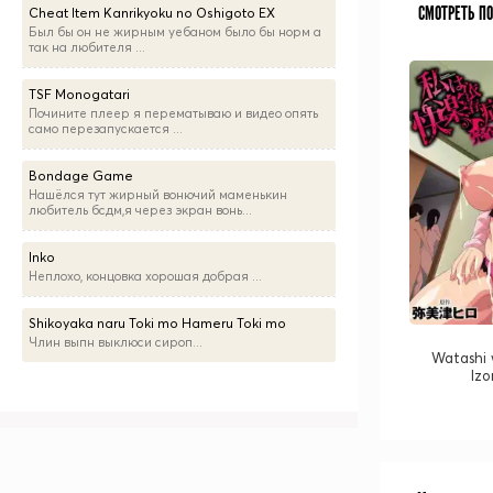
СМОТРЕТЬ П
Cheat Item Kanrikyoku no Oshigoto EX
Был бы он не жирным уебаном было бы норм а
так на любителя ...
TSF Monogatari
Почините плеер я перематываю и видео опять
само перезапускается ...
Bondage Game
Нашёлся тут жирный вонючий маменькин
любитель бсдм,я через экран вонь...
Inko
Неплохо, концовка хорошая добрая ...
Shikoyaka naru Toki mo Hameru Toki mo
Члин выпн выклюси сироп...
Watashi 
Iz