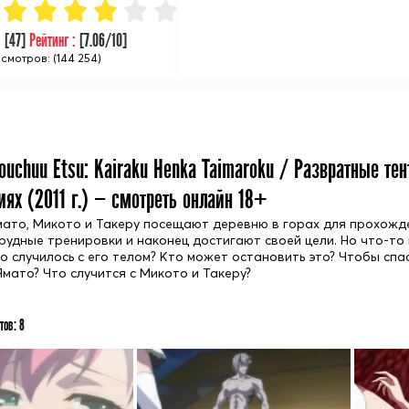
:
[
47
]
Рейтинг :
[
7.06
/10]
смотров: (144 254)
youchuu Etsu: Kairaku Henka Taimaroku / Развратные т
иях (
2011
г.) — смотреть онлайн 18+
ато, Микото и Такеру посещают деревню в горах для прохожде
рудные тренировки и наконец достигают своей цели. Но что-то 
то случилось с его телом? Кто может остановить это? Чтобы сп
Ямато? Что случится с Микото и Такеру?
тов:
8