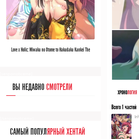
[/senpainoticeme]
САМЫЙ ПОПУЛ
ЯРНЫЙ АНИМЕ
Love x Holic: Miwaku no Otome to Hakudaku Kankei The
ЗА МЕСЯЦ
Animation
[senpainoticeme]
ВЫ НЕДАВНО
СМОТРЕЛИ
ХРОНО
ЛОГИЯ
Всего 1 частей
In
[/senpainoticeme]
САМЫЙ ПОПУЛ
ЯРНЫЙ ХЕНТАЙ