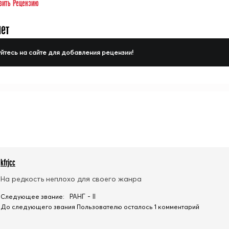
вить Рецензию
нет
йтесь на сайте для добавления рецензии!
kfrjcc
На редкость неплохо для своего жанра
РАНГ - II
Следующее звание:
До следующего звания Пользователю осталось 1 комментарий