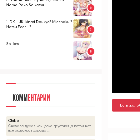
Nama Pako Seikatsu
1LDK + JK Ikinari Doukyo? Micchaku!?
Hatsu Ecchi!!?
So_low
КОММ
ЕНТАРИИ
Есть жало
Chibo
Сначала думал концовка грустная ,а потом нет
все оказалось хорошо ...