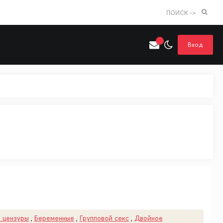
ПОИСК ->
Вход
Искать только в категории
я поиска
Аниме
Хентай
 цензуры
,
Беременные
,
Групповой секс
,
Двойное