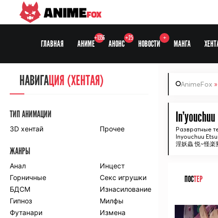
ANIME
FOX
+1356
+25
+
ГЛАВНАЯ
АНИМЕ
АНОНС
НОВОСТИ
МАНГА
ХЕНТ
НАВИГА
НАВИГА
ЦИЯ
ЦИЯ (ХЕНТАЯ)
AnimeFox
СЕЗОНЫ
ТИП АНИМАЦИИ
In'youchuu
3D хентай
Прочее
Развратные т
Inyouchuu Etsu
ПО ПРОЕКТАМ
淫妖蟲 悦~怪楽
ЖАНРЫ
Anidub
Anilibria
Animedia
Анал
Kansai studio
Инцест
Onibaku
Горничные
Shiza project
Секс игрушки
ПОС
ТЕР
БДСМ
Изнасилование
ПО ЖАНРАМ
Гипноз
Милфы
ᅠ
Футанари
Измена
Комедия
Приключения