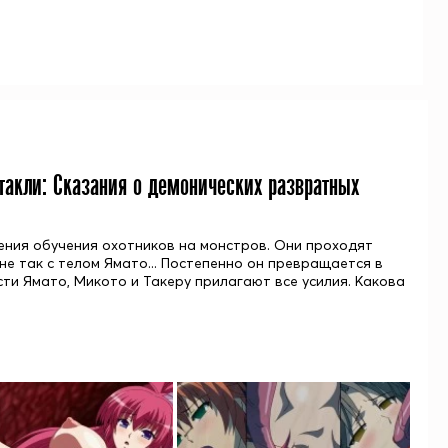
ентакли: Сказания о демонических развратных
ния обучения охотников на монстров. Они проходят
не так с телом Ямато... Постепенно он превращается в
асти Ямато, Микото и Такеру прилагают все усилия. Какова