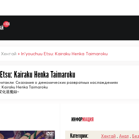
+1174
АЙ
»
Хентай
» In'youchuu Etsu: Kairaku Henka Taimaroku
 Etsu: Kairaku Henka Taimaroku
Выберите одну категорию дл
ентакли: Сказания о демонических развратных наслаждениях
: Kairaku Henka Taimaroku
変化退魔録~
ᅠ
ИНФОР
МАЦИЯ
Категории:
Хентай
,
Анал
,
Без