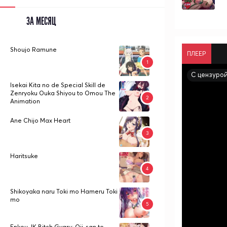
ЗА МЕСЯЦ
Shoujo Ramune
ПЛЕЕР
С цензуро
Isekai Kita no de Special Skill de
Zenryoku Ouka Shiyou to Omou The
Animation
Ane Chijo Max Heart
Haritsuke
Shikoyaka naru Toki mo Hameru Toki
mo
Enkou JK Bitch Gyaru: Oji-san to