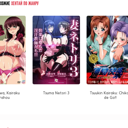
ОХОЖИЕ
ХЕНТАЙ ПО ЖАНРУ
wa, Kairaku
Tsuma Netori 3
Tsuukin Kairaku: Chik
onshou
de Go!!