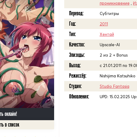
проникновение
,
И
Перевод:
Субтитры
Год:
2011
Тип:
Хентай
Качество:
Upscale-AI
Эпизоды:
2 из 2 + Bonus
Выход:
с 21.01.2011 по 19.0
Режиссёр:
Nishijima Katsuhiko
Студия:
Studio Fantasia
Обновления:
UPD: 15.02.2025 Up
ть онлайн!