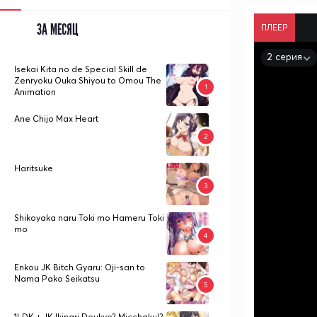
ЗА МЕСЯЦ
ПЛЕЕР
2 серия
Isekai Kita no de Special Skill de
Zenryoku Ouka Shiyou to Omou The
Animation
Ane Chijo Max Heart
Haritsuke
Shikoyaka naru Toki mo Hameru Toki
mo
Enkou JK Bitch Gyaru: Oji-san to
Nama Pako Seikatsu
1LDK + JK Ikinari Doukyo? Micchaku!?