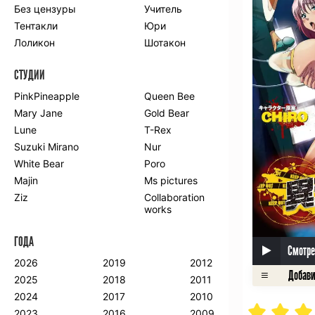
Без цензуры
Учитель
Романтика
Школа
Тентакли
Юри
Этти
Боевые
искусства
Лоликон
Шотакон
Вампиры
Военные
СТУДИИ
Гарем
Демоны
Драма
Игры
PinkPineapple
Queen Bee
Исторический
Магия
Mary Jane
Gold Bear
Фантастика
Фэнтези
Lune
T-Rex
Мистика
Попаданцы в
Suzuki Mirano
Nur
другой мир
White Bear
Poro
Хентай
Majin
Ms pictures
Ziz
Collaboration
ПО ГОДУ
works
2024
2015
2007
ГОДА
2023
2014
2006
Смотре
2022
2013
2005
2026
2019
2012
2021
2012
2004
2025
2018
2011
2020
2011
2003
2024
2017
2010
2019
2010
2002
2023
2016
2009