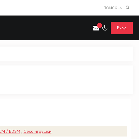
ПОИСК ->
Вход
Искать только в категории
я поиска
Аниме
Хентай
СМ / BDSM
,
Секс игрушки