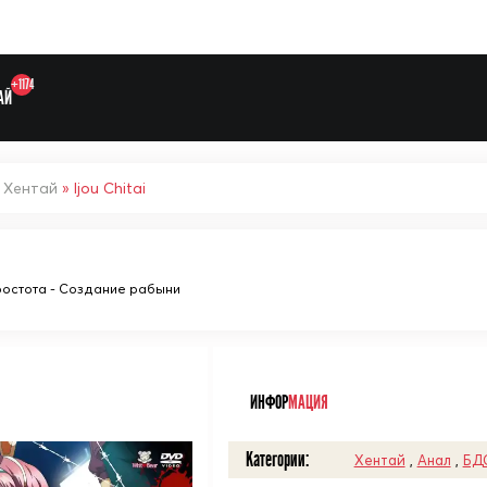
+1174
АЙ
»
Хентай
» Ijou Chitai
остота - Создание рабыни
Выберите одну категорию дл
ᅠ
ИНФОР
МАЦИЯ
Категории:
Хентай
,
Анал
,
БД