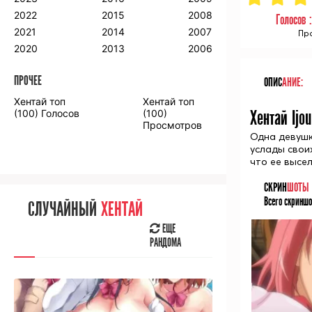
2018
2009
2001
2022
2015
2008
Голосов 
2017
2008
2000
2021
2014
2007
Про
2016
2020
2013
2006
ПРОЧЕЕ
ОПИС
АНИЕ:
ПРОЧЕЕ
Хентай топ
Хентай топ
Аниме фильмы
Аниме OVA
(100) Голосов
(100)
Хентай Ijo
Просмотров
Одна девушк
услады свои
что ее высе
СКРИН
ШОТЫ
СЛУЧАЙНОЕ
АНИМЕ
Всего скриншо
СЛУЧАЙНЫЙ
ХЕНТАЙ
ЕЩЕ
РАНДОМА
ЕЩЕ
РАНДОМА
[senpainoticeme]
ВЫ НЕДАВНО
СМОТРЕЛИ