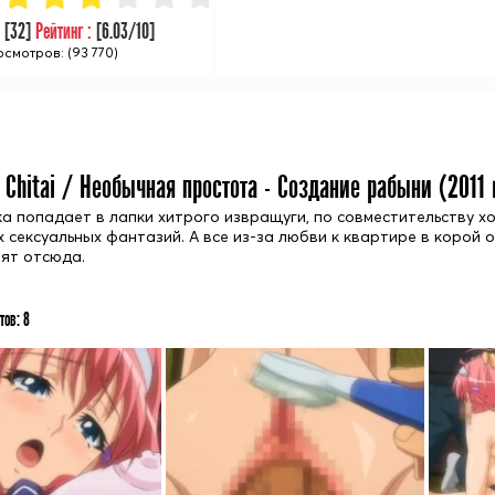
:
[
32
]
Рейтинг :
[
6.03
/10]
смотров: (93 770)
u Chitai / Необычная простота - Создание рабыни (
2011
г
а попадает в лапки хитрого извращуги, по совместительству х
х сексуальных фантазий. А все из-за любви к квартире в корой 
лят отсюда.
тов:
8