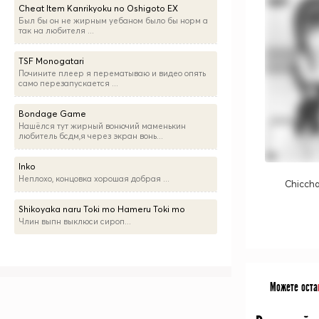
Cheat Item Kanrikyoku no Oshigoto EX
Был бы он не жирным уебаном было бы норм а
так на любителя ...
TSF Monogatari
Почините плеер я перематываю и видео опять
само перезапускается ...
Bondage Game
Нашёлся тут жирный вонючий маменькин
любитель бсдм,я через экран вонь...
Inko
Неплохо, концовка хорошая добрая ...
Chicch
Shikoyaka naru Toki mo Hameru Toki mo
Члин выпн выклюси сироп...
Можете оста