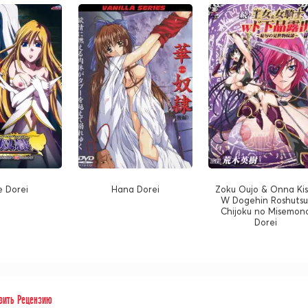
e Dorei
Hana Dorei
Zoku Oujo & Onna Kis
W Dogehin Roshutsu
Chijoku no Misemon
Dorei
вить Рецензию