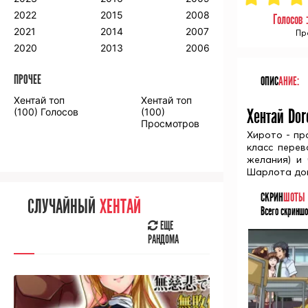
2018
2009
2001
2022
2015
2008
Голосов 
2017
2008
2000
2021
2014
2007
Пр
2016
2020
2013
2006
ПРОЧЕЕ
ОПИС
АНИЕ:
ПРОЧЕЕ
Хентай топ
Хентай топ
Аниме фильмы
Аниме OVA
Хентай Dor
(100) Голосов
(100)
Просмотров
Хирото - пр
класс перев
желания) и
Шарлота док
СЛУЧАЙНОЕ
АНИМЕ
СКРИН
ШОТЫ
СЛУЧАЙНЫЙ
ХЕНТАЙ
Всего скриншо
ЕЩЕ
РАНДОМА
ЕЩЕ
РАНДОМА
[senpainoticeme]
ВЫ НЕДАВНО
СМОТРЕЛИ