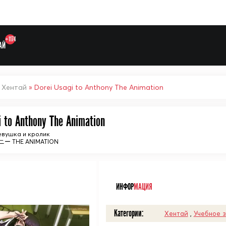
+1174
АЙ
»
Хентай
» Dorei Usagi to Anthony The Animation
i to Anthony The Animation
Выберите одну категорию дл
вушка и кролик
 THE ANIMATION
ᅠ
ИНФОР
МАЦИЯ
Категории:
Хентай
,
Учебное 