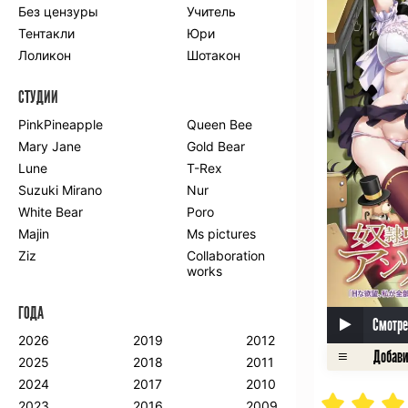
Без цензуры
Учитель
Романтика
Школа
Тентакли
Юри
Этти
Боевые
искусства
Лоликон
Шотакон
Вампиры
Военные
СТУДИИ
Гарем
Демоны
Драма
Игры
PinkPineapple
Queen Bee
Исторический
Магия
Mary Jane
Gold Bear
Фантастика
Фэнтези
Lune
T-Rex
Мистика
Попаданцы в
Suzuki Mirano
Nur
другой мир
White Bear
Poro
Хентай
Majin
Ms pictures
Ziz
Collaboration
ПО ГОДУ
works
2024
2015
2007
ГОДА
2023
2014
2006
Смотре
2022
2013
2005
2026
2019
2012
2021
2012
2004
2025
2018
2011
2020
2011
2003
2024
2017
2010
2019
2010
2002
2023
2016
2009