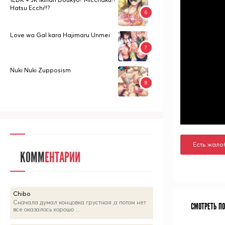
Hatsu Ecchi!!?
Love wa Gal kara Hajimaru Unmei
Nuki Nuki Zupposism
Есть жало
КОММ
ЕНТАРИИ
Chibo
Сначала думал концовка грустная ,а потом нет
СМОТРЕТЬ П
все оказалось хорошо ...