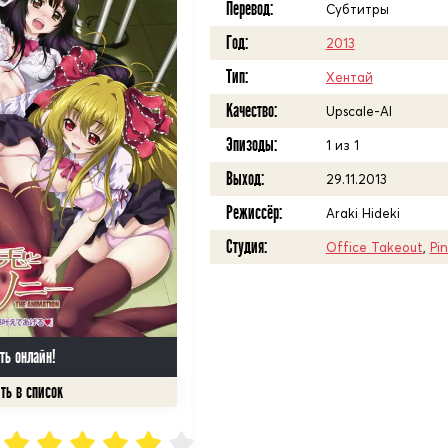
Перевод:
Субтитры
Год:
2013
Тип:
Хентай
Качество:
Upscale-AI
Эпизоды:
1 из 1
Выход:
29.11.2013
Режиссёр:
Araki Hideki
Студия:
Office Takeout
,
Pi
ть онлайн!