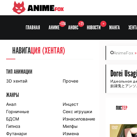
ANIME
FOX
+1356
+25
+
ГЛАВНАЯ
АНИМЕ
АНОНС
НОВОСТИ
МАНГА
ХЕНТ
НАВИГА
НАВИГА
ЦИЯ
ЦИЯ (ХЕНТАЯ)
AnimeFox
СЕЗОНЫ
ТИП АНИМАЦИИ
Dorei Usag
3D хентай
Прочее
Идеальная де
奴隷兎とアンソニー
ПО ПРОЕКТАМ
ЖАНРЫ
Anidub
Anilibria
Animedia
Анал
Kansai studio
Инцест
ПОС
ТЕР
Onibaku
Горничные
Shiza project
Секс игрушки
БДСМ
Изнасилование
ᅠ
ПО ЖАНРАМ
Гипноз
Милфы
Футанари
Измена
Комедия
Приключения