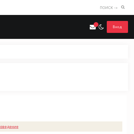
ПОИСК ->
Вход
Искать только в категории
я поиска
Аниме
Хентай
заведение