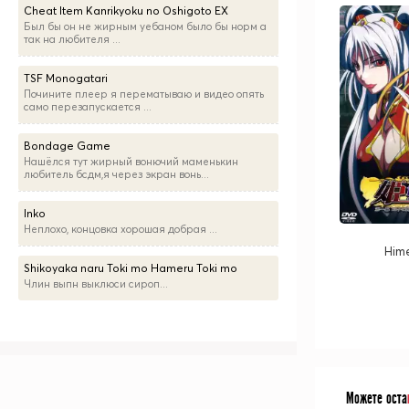
Cheat Item Kanrikyoku no Oshigoto EX
Был бы он не жирным уебаном было бы норм а
так на любителя ...
TSF Monogatari
Почините плеер я перематываю и видео опять
само перезапускается ...
Bondage Game
Нашёлся тут жирный вонючий маменькин
любитель бсдм,я через экран вонь...
Inko
Неплохо, концовка хорошая добрая ...
Him
Shikoyaka naru Toki mo Hameru Toki mo
Члин выпн выклюси сироп...
Можете оста