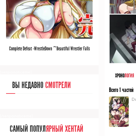
[/senpainoticeme]
САМЫЙ ПОПУЛ
ЯРНЫЙ АНИМЕ
Complete Defeat -WrestleDown ~Beautiful Wrestler Falls
ЗА МЕСЯЦ
Into a Violation Trap~
[senpainoticeme]
ХРОНО
ЛОГИЯ
ВЫ НЕДАВНО
СМОТРЕЛИ
Всего 1 частей
D
[/senpainoticeme]
САМЫЙ ПОПУЛ
ЯРНЫЙ ХЕНТАЙ