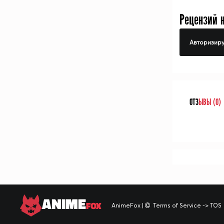
Рецензий 
Авторизиру
ОТЗ
ЫВЫ (0)
ANIME
FOX
AnimeFox
|
Terms of Service -> TOS