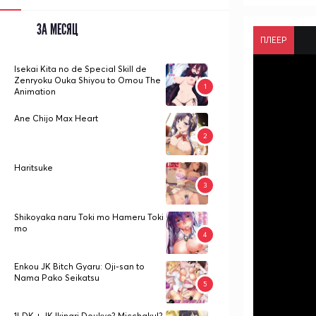
ЗА МЕСЯЦ
ПЛЕЕР
Isekai Kita no de Special Skill de
Zenryoku Ouka Shiyou to Omou The
Animation
Ane Chijo Max Heart
Haritsuke
Shikoyaka naru Toki mo Hameru Toki
mo
Enkou JK Bitch Gyaru: Oji-san to
Nama Pako Seikatsu
1LDK + JK Ikinari Doukyo? Micchaku!?