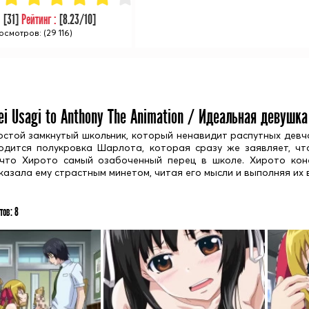
:
[
31
]
Рейтинг :
[
8.23
/10]
осмотров: (29 116)
ei Usagi to Anthony The Animation / Идеальная девушка
остой замкнутый школьник, который ненавидит распутных девчо
одится полукровка Шарлота, которая сразу же заявляет, чт
 что Хирото самый озабоченный перец в школе. Хирото коне
азала ему страстным минетом, читая его мысли и выполняя их 
тов:
8