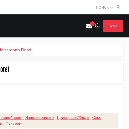
ПОИСК ->
Вход
o Misemono Dorei
orei
Искать только в категории
я поиска
Аниме
Хентай
пповой секс
,
Изнасилование
,
Принцессы/Знать
,
Секс
и
,
Фэнтези