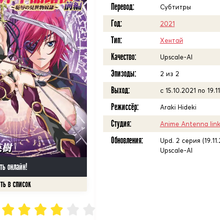
Перевод:
Субтитры
Год:
2021
Тип:
Хентай
Качество:
Upscale-AI
Эпизоды:
2 из 2
Выход:
с 15.10.2021 по 19.1
Режиссёр:
Araki Hideki
Студия:
Anime Antenna Iink
Обновления:
Upd. 2 серия (19.11
Upscale-AI
ть онлайн!