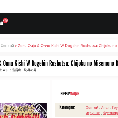
+1174
АЙ
»
Хентай
» Zoku Oujo & Onna Kishi W Dogehin Roshutsu: Chijoku n
& Onna Kishi W Dogehin Roshutsu: Chijoku no Misemono D
士Wド下品露出 ~恥辱の見
Выберите одну категорию дл
ᅠ
ИНФОР
МАЦИЯ
Категории:
Хентай
,
Анал
,
Гру
игрушки
,
Футанар