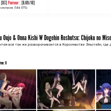
:
[
83
]
Рейтинг :
[
6.69
/10]
смотров: (146 075)
u Oujo & Onna Kishi W Dogehin Roshutsu: Chijoku no Mis
нтая всё так же разворачивается в Королевстве Эльcтейн, гд
тов:
8