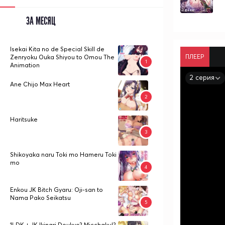
ЗА МЕСЯЦ
Isekai Kita no de Special Skill de
ПЛЕЕР
Zenryoku Ouka Shiyou to Omou The
Animation
2 серия
Ane Chijo Max Heart
Haritsuke
Shikoyaka naru Toki mo Hameru Toki
mo
Enkou JK Bitch Gyaru: Oji-san to
Nama Pako Seikatsu
1LDK + JK Ikinari Doukyo? Micchaku!?