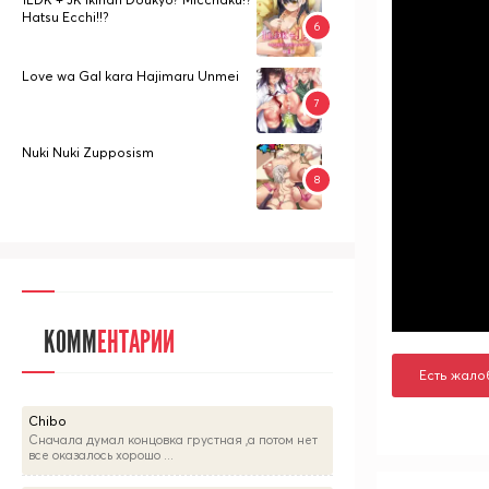
Hatsu Ecchi!!?
Love wa Gal kara Hajimaru Unmei
Nuki Nuki Zupposism
КОММ
ЕНТАРИИ
Есть жало
Chibo
Сначала думал концовка грустная ,а потом нет
все оказалось хорошо ...