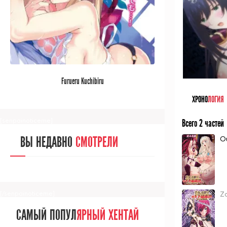
[/senpainoticeme]
САМЫЙ ПОПУЛ
ЯРНЫЙ АНИМЕ
Furueru Kuchibiru
ЗА МЕСЯЦ
ХРОНО
ЛОГИЯ
[senpainoticeme]
Всего 2 частей
O
ВЫ НЕДАВНО
СМОТРЕЛИ
Z
[/senpainoticeme]
САМЫЙ ПОПУЛ
ЯРНЫЙ ХЕНТАЙ