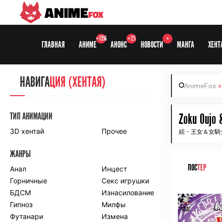
ANIME
FOX
+1356
+25
+
ГЛАВНАЯ
АНИМЕ
АНОНС
НОВОСТИ
МАНГА
ХЕНТ
НАВИГА
НАВИГА
ЦИЯ
ЦИЯ (ХЕНТАЯ)
AnimeFox
СЕЗОНЫ
ТИП АНИМАЦИИ
Zoku Oujo 
3D хентай
Прочее
続・王女＆女騎
ПО ПРОЕКТАМ
ЖАНРЫ
Anidub
Anilibria
ПОС
ТЕР
Animedia
Анал
Kansai studio
Инцест
Onibaku
Горничные
Shiza project
Секс игрушки
ᅠ
БДСМ
Изнасилование
ПО ЖАНРАМ
Гипноз
Милфы
Футанари
Измена
Комедия
Приключения