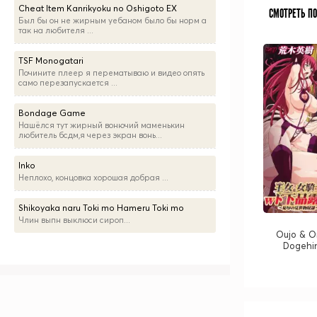
Cheat Item Kanrikyoku no Oshigoto EX
СМОТРЕТЬ П
Был бы он не жирным уебаном было бы норм а
так на любителя ...
TSF Monogatari
Почините плеер я перематываю и видео опять
само перезапускается ...
Bondage Game
Нашёлся тут жирный вонючий маменькин
любитель бсдм,я через экран вонь...
Inko
Неплохо, концовка хорошая добрая ...
Shikoyaka naru Toki mo Hameru Toki mo
Члин выпн выклюси сироп...
Oujo & O
Dogehin