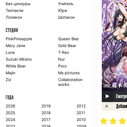
Без цензуры
Учитель
Романтика
Школа
Тентакли
Юри
Этти
Боевые
искусства
Лоликон
Шотакон
Вампиры
Военные
СТУДИИ
Гарем
Демоны
Драма
Игры
PinkPineapple
Queen Bee
Исторический
Магия
Mary Jane
Gold Bear
Фантастика
Фэнтези
Lune
T-Rex
Мистика
Попаданцы в
Suzuki Mirano
Nur
другой мир
White Bear
Poro
Хентай
Majin
Ms pictures
Ziz
Collaboration
ПО ГОДУ
works
2024
2015
2007
Смотре
ГОДА
2023
2014
2006
2022
2013
2005
2026
2019
2012
2021
2012
2004
2025
2018
2011
2020
2011
2003
2024
2017
2010
2019
2010
2002
2023
2016
2009