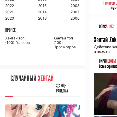
Голосов 
2018
2009
2001
2022
2015
2008
Про
2017
2008
2000
2021
2014
2007
2016
2020
2013
2006
ОПИС
АНИЕ:
ПРОЧЕЕ
ПРОЧЕЕ
Хентай Zok
Хентай топ
Хентай топ
Аниме фильмы
Аниме OVA
(100) Голосов
(100)
Действие хе
Просмотров
и похоти.
СКРИН
ШОТЫ
Всего скриншо
СЛУЧАЙНОЕ
АНИМЕ
СЛУЧАЙНЫЙ
ХЕНТАЙ
ЕЩЕ
РАНДОМА
ЕЩЕ
РАНДОМА
[senpainoticeme]
ВЫ НЕДАВНО
СМОТРЕЛИ