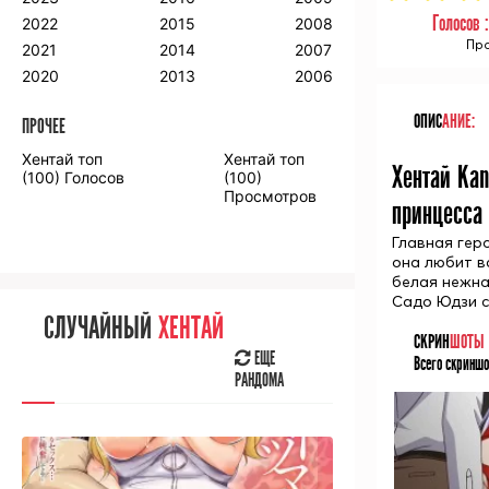
2018
2009
2001
Голосов 
2022
2015
2008
2017
2008
2000
Про
2021
2014
2007
2016
2020
2013
2006
ОПИС
АНИЕ:
ПРОЧЕЕ
ПРОЧЕЕ
Хентай топ
Хентай топ
Хентай Kan
Аниме фильмы
Аниме OVA
(100) Голосов
(100)
Просмотров
принцесса
Главная гер
она любит в
белая нежная
СЛУЧАЙНОЕ
АНИМЕ
Садо Юдзи с
СЛУЧАЙНЫЙ
ХЕНТАЙ
ЕЩЕ
СКРИН
ШОТЫ
РАНДОМА
ЕЩЕ
Всего скриншо
РАНДОМА
[senpainoticeme]
ВЫ НЕДАВНО
СМОТРЕЛИ