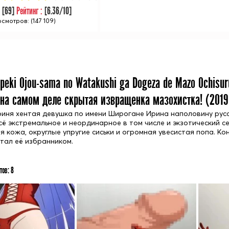
:
[
69
]
Рейтинг :
[
6.36
/10]
смотров: (147 109)
peki Ojou-sama no Watakushi ga Dogeza de Mazo Ochisur
 на самом деле скрытая извращенка мазохистка! (
2019
оиня хентая девушка по имени Широгане Ирина наполовину русс
сё экстремальное и неординарное в том числе и экзотический с
 кожа, округлые упругие сиськи и огромная увесистая попа. Ко
тал её избранником.
тов:
8