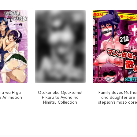
ma wa H ga
Otokonoko Ojou-sama!
Family slaves Mothe
e Animation
Hikaru to Ayana no
and daughter are
Himitsu Collection
stepson's mazo dore