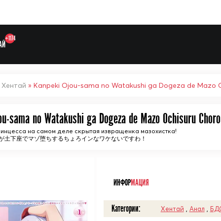
+1174
АЙ
»
Хентай
» Kanpeki Ojou-sama no Watakushi ga Dogeza de Mazo O
ou-sama no Watakushi ga Dogeza de Mazo Ochisuru Choro
инцесса на самом деле скрытая извращенка мазохистка!
が土下座でマゾ堕ちするちょろインなワケないですわ！
Выберите одну категорию дл
ᅠ
ИНФОР
МАЦИЯ
Категории:
Хентай
,
Анал
,
БД