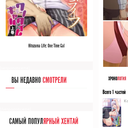
[/senpainoticeme]
САМЫЙ ПОПУЛ
ЯРНЫЙ АНИМЕ
Hitozuma Life: One Time Gal
ЗА МЕСЯЦ
[senpainoticeme]
ВЫ НЕДАВНО
СМОТРЕЛИ
ХРОНО
ЛОГИЯ
Всего 1 частей
K
[/senpainoticeme]
САМЫЙ ПОПУЛ
ЯРНЫЙ ХЕНТАЙ