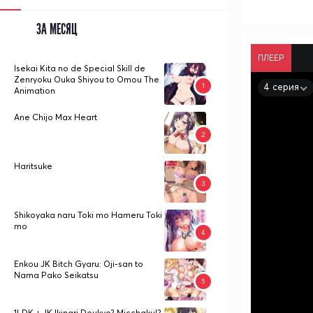
ЗА МЕСЯЦ
ПЛЕЕР
Isekai Kita no de Special Skill de
Zenryoku Ouka Shiyou to Omou The
4 серия
Animation
Ane Chijo Max Heart
Haritsuke
Shikoyaka naru Toki mo Hameru Toki
mo
Enkou JK Bitch Gyaru: Oji-san to
Nama Pako Seikatsu
1LDK + JK Ikinari Doukyo? Micchaku!?