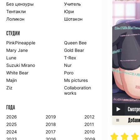
Без цензуры
Учитель
Романтика
Школа
Тентакли
Юри
Этти
Боевые
искусства
Лоликон
Шотакон
Вампиры
Военные
СТУДИИ
Гарем
Демоны
Драма
Игры
PinkPineapple
Queen Bee
Исторический
Магия
Mary Jane
Gold Bear
Фантастика
Фэнтези
Lune
T-Rex
Мистика
Попаданцы в
Suzuki Mirano
Nur
другой мир
White Bear
Poro
Хентай
Majin
Ms pictures
Ziz
Collaboration
ПО ГОДУ
works
2024
2015
2007
ГОДА
2023
2014
2006
Смотре
2022
2013
2005
2026
2019
2012
2021
2012
2004
2025
2018
2011
2020
2011
2003
2024
2017
2010
2019
2010
2002
2023
2016
2009