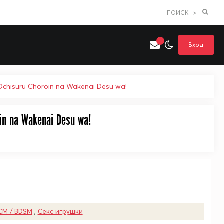
ПОИСК ->
Вход
chisuru Choroin na Wakenai Desu wa!
in na Wakenai Desu wa!
Искать только в категории
я поиска
Аниме
Хентай
СМ / BDSM
,
Секс игрушки