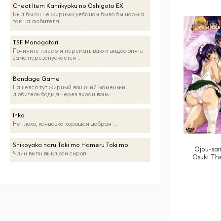
Cheat Item Kanrikyoku no Oshigoto EX
Был бы он не жирным уебаном было бы норм а
так на любителя ...
TSF Monogatari
Почините плеер я перематываю и видео опять
само перезапускается ...
Bondage Game
Нашёлся тут жирный вонючий маменькин
любитель бсдм,я через экран вонь...
Inko
Неплохо, концовка хорошая добрая ...
Shikoyaka naru Toki mo Hameru Toki mo
Ojou-sa
Члин выпн выклюси сироп...
Osuki Th