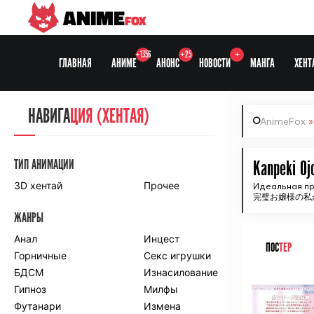
ANIME
FOX
+1356
+25
+
ГЛАВНАЯ
АНИМЕ
АНОНС
НОВОСТИ
МАНГА
ХЕНТ
НАВИГА
НАВИГА
ЦИЯ
ЦИЯ (ХЕНТАЯ)
AnimeFox
СЕЗОНЫ
ТИП АНИМАЦИИ
Kanpeki Oj
3D хентай
Прочее
Идеальная пр
完璧お嬢様の私
ПО ПРОЕКТАМ
ЖАНРЫ
Anidub
Anilibria
Animedia
Анал
Kansai studio
Инцест
ПОС
ТЕР
Onibaku
Горничные
Shiza project
Секс игрушки
БДСМ
Изнасилование
ᅠ
ПО ЖАНРАМ
Гипноз
Милфы
Футанари
Измена
Комедия
Приключения