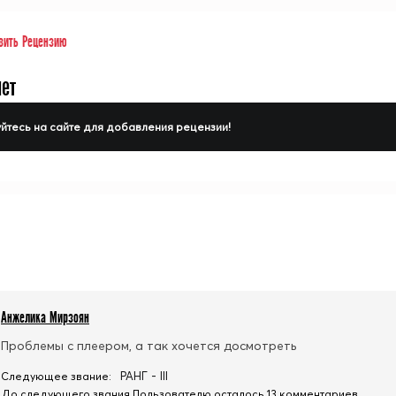
вить Рецензию
нет
йтесь на сайте для добавления рецензии!
Анжелика Мирзоян
Проблемы с плеером, а так хочется досмотреть
РАНГ - III
Следующее звание:
До следующего звания Пользователю осталось 13 комментариев