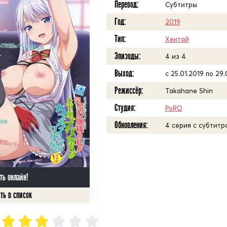
Перевод:
Субтитры
Год:
2019
Тип:
Хентай
Эпизоды:
4 из 4
Выход:
с 25.01.2019 по 29.
Режиссёр:
Takahane Shin
Студия:
PoRO
Обновления:
4 серия с субтитр
ть онлайн!