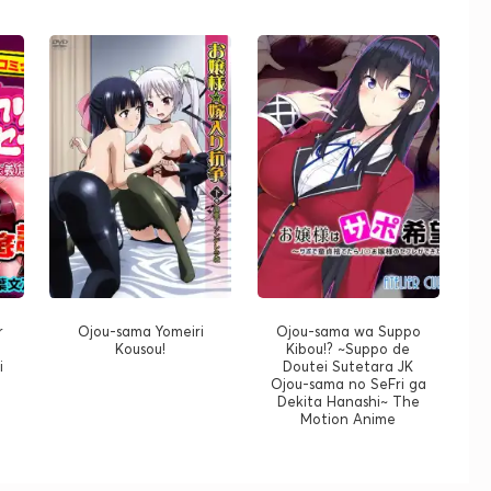
r
Ojou-sama Yomeiri
Ojou-sama wa Suppo
Kousou!
Kibou!? ~Suppo de
i
Doutei Sutetara JK
Ojou-sama no SeFri ga
Dekita Hanashi~ The
Motion Anime