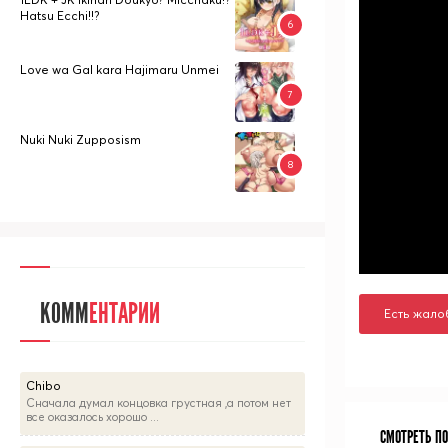
Hatsu Ecchi!!?
Love wa Gal kara Hajimaru Unmei
Nuki Nuki Zupposism
КОММ
ЕНТАРИИ
Есть жало
Chibo
Сначала думал концовка грустная ,а потом нет
все оказалось хорошо ...
СМОТРЕТЬ П