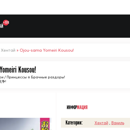
+1174
АЙ
»
Хентай
» Ojou-sama Yomeiri Kousou!
Yomeiri Kousou!
Выберите одну категорию дл
ри / Принцессы ☆ Брачные раздоры!
争!
ᅠ
ИНФОР
МАЦИЯ
Категории:
Хентай
,
Ваниль