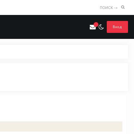
ПОИСК ->
Вход
Искать только в категории
я поиска
Аниме
Хентай