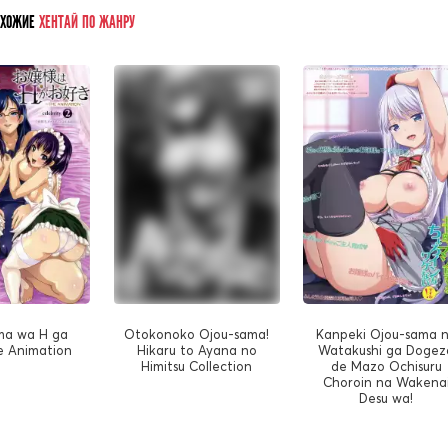
ОХОЖИЕ
ХЕНТАЙ ПО ЖАНРУ
ma wa H ga
Otokonoko Ojou-sama!
Kanpeki Ojou-sama 
e Animation
Hikaru to Ayana no
Watakushi ga Dogez
Himitsu Collection
de Mazo Ochisuru
Choroin na Wakena
Desu wa!