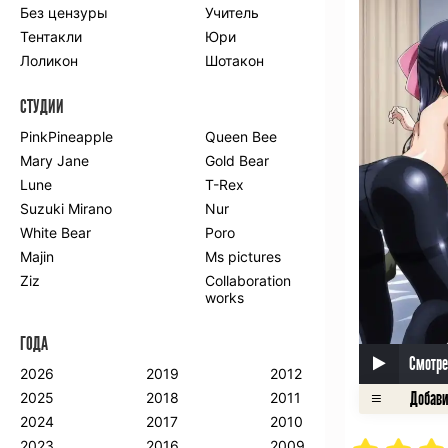
Без цензуры
Учитель
Романтика
Школа
Тентакли
Юри
Этти
Боевые
искусства
Лоликон
Шотакон
Вампиры
Военные
СТУДИИ
Гарем
Демоны
Драма
Игры
PinkPineapple
Queen Bee
Исторический
Магия
Mary Jane
Gold Bear
Фантастика
Фэнтези
Lune
T-Rex
Мистика
Попаданцы в
Suzuki Mirano
Nur
другой мир
White Bear
Poro
Хентай
Majin
Ms pictures
Ziz
Collaboration
ПО ГОДУ
works
2024
2015
2007
ГОДА
2023
2014
2006
Смотре
2022
2013
2005
2026
2019
2012
2021
2012
2004
2025
2018
2011
2020
2011
2003
2024
2017
2010
2019
2010
2002
2023
2016
2009