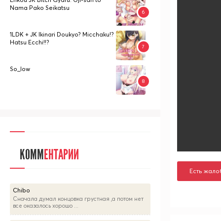
Nama Pako Seikatsu
1LDK + JK Ikinari Doukyo? Micchaku!?
Hatsu Ecchi!!?
So_low
КОММ
ЕНТАРИИ
Есть жало
Chibo
Сначала думал концовка грустная ,а потом нет
все оказалось хорошо ...