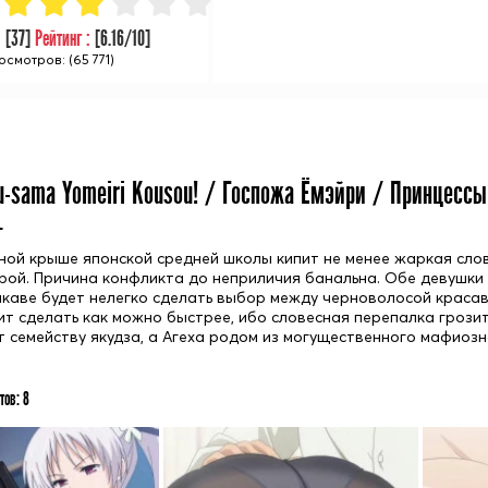
:
[
37
]
Рейтинг :
[
6.16
/10]
осмотров: (65 771)
ou-sama Yomeiri Kousou! / Госпожа Ёмэйри / Принцес
+
ной крыше японской средней школы кипит не менее жаркая сло
рой. Причина конфликта до неприличия банальна. Обе девушки
акаве будет нелегко сделать выбор между черноволосой красав
ит сделать как можно быстрее, ибо словесная перепалка гроз
 семейству якудза, а Агеха родом из могущественного мафиоз
тов:
8