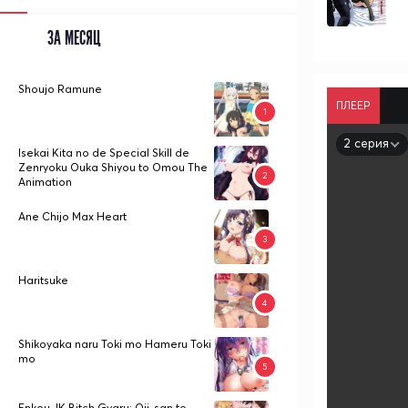
ЗА МЕСЯЦ
Shoujo Ramune
ПЛЕЕР
2 серия
Isekai Kita no de Special Skill de
Zenryoku Ouka Shiyou to Omou The
Animation
Ane Chijo Max Heart
Haritsuke
Shikoyaka naru Toki mo Hameru Toki
mo
Enkou JK Bitch Gyaru: Oji-san to