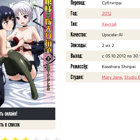
Перевод:
Субтитры
Год:
2012
Тип:
Хентай
Качество:
Upscale-AI
Эпизоды:
2 из 2
Выход:
с 05.10.2012 по 30.
Режиссёр:
Kasahara Shinpei
Студия:
Mary Jane
,
Studio 
ть онлайн!