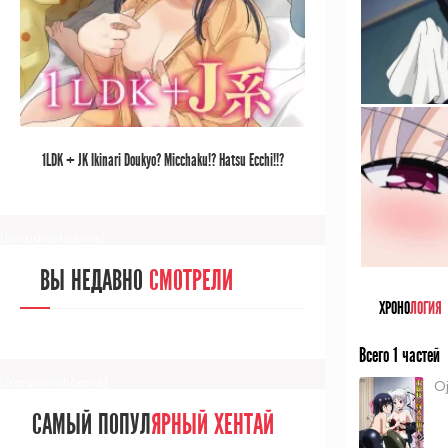
[/senpainoticeme]
САМЫЙ ПОПУЛ
ЯРНЫЙ АНИМЕ
1LDK + JK Ikinari Doukyo? Micchaku!? Hatsu Ecchi!!?
ЗА МЕСЯЦ
[senpainoticeme]
ВЫ НЕДАВНО
СМОТРЕЛИ
ХРОНО
ЛОГИЯ
Всего 1 частей
[/senpainoticeme]
O
САМЫЙ ПОПУЛ
ЯРНЫЙ ХЕНТАЙ