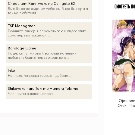
Cheat Item Kanrikyoku no Oshigoto EX
СМОТРЕТЬ П
Был бы он не жирным уебаном было бы норм а
так на любителя ...
TSF Monogatari
Почините плеер я перематываю и видео опять
само перезапускается ...
Bondage Game
Нашёлся тут жирный вонючий маменькин
любитель бсдм,я через экран вонь...
Inko
Неплохо, концовка хорошая добрая ...
Shikoyaka naru Toki mo Hameru Toki mo
Члин выпн выклюси сироп...
Ojou-sa
Osuki Th