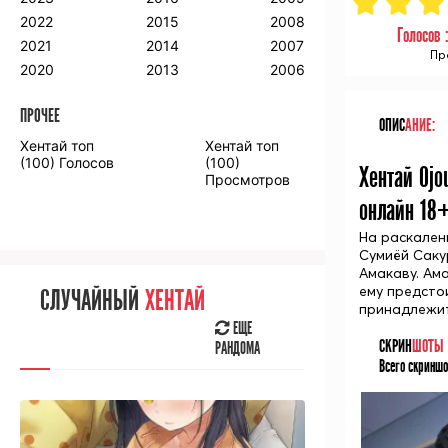
2018
2009
2001
2022
2015
2008
Голосов 
2017
2008
2000
2021
2014
2007
Пр
2016
2020
2013
2006
ПРОЧЕЕ
ОПИС
АНИЕ:
ПРОЧЕЕ
Хентай топ
Хентай топ
Аниме фильмы
Аниме OVA
(100) Голосов
(100)
Хентай Oj
Просмотров
онлайн 18
На раскален
Сумиёй Саку
Амакаву. Ам
СЛУЧАЙНОЕ
АНИМЕ
ему предсто
СЛУЧАЙНЫЙ
ХЕНТАЙ
ЕЩЕ
принадлежит
РАНДОМА
ЕЩЕ
СКРИН
ШОТЫ
РАНДОМА
Всего скриншо
[senpainoticeme]
ВЫ НЕДАВНО
СМОТРЕЛИ