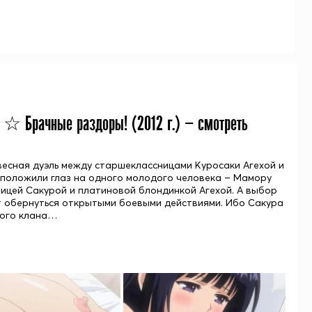
сы ☆ Брачные раздоры! (
2012
г.) — смотреть
весная дуэль между старшеклассницами Куросаки Агехой и
 положили глаз на одного молодого человека – Мамору
ицей Сакурой и платиновой блондинкой Агехой. А выбор
ит обернуться открытыми боевыми действиями. Ибо Сакура
ного клана…