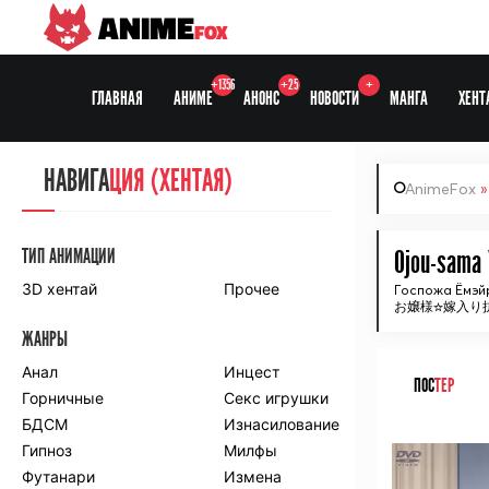
ANIME
FOX
+1356
+25
+
ГЛАВНАЯ
АНИМЕ
АНОНС
НОВОСТИ
МАНГА
ХЕНТ
НАВИГА
НАВИГА
ЦИЯ
ЦИЯ (ХЕНТАЯ)
AnimeFox
СЕЗОНЫ
ТИП АНИМАЦИИ
Ojou-sama 
3D хентай
Прочее
Госпожа Ёмэй
お嬢様☆嫁入り抗
ПО ПРОЕКТАМ
ЖАНРЫ
Anidub
Anilibria
Animedia
Анал
Kansai studio
Инцест
ПОС
ТЕР
Onibaku
Горничные
Shiza project
Секс игрушки
БДСМ
Изнасилование
ᅠ
ПО ЖАНРАМ
Гипноз
Милфы
Футанари
Измена
Комедия
Приключения