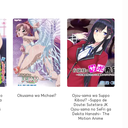
no
Okusama wa Michael?
Ojou-sama wa Suppo
a
Kibou!? ~Suppo de
Doutei Sutetara JK
i
Ojou-sama no SeFri ga
Dekita Hanashi~ The
Motion Anime