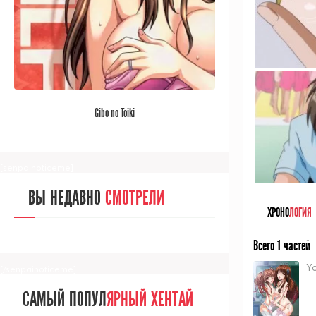
[/senpainoticeme]
САМЫЙ ПОПУЛ
ЯРНЫЙ АНИМЕ
Gibo no Toiki
ЗА МЕСЯЦ
[senpainoticeme]
ВЫ НЕДАВНО
СМОТРЕЛИ
ХРОНО
ЛОГИЯ
Всего 1 частей
Y
[/senpainoticeme]
САМЫЙ ПОПУЛ
ЯРНЫЙ ХЕНТАЙ