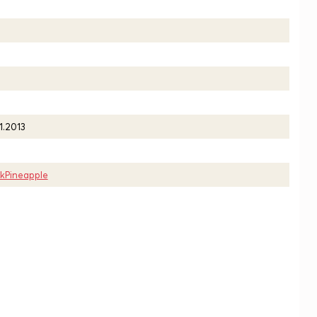
1.2013
nkPineapple