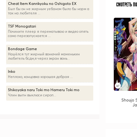
Cheat Item Kanrikyoku no Oshigoto EX
СМОТРЕТЬ П
Был бы он не жирным уебаном было бы норм а
так на любителя ...
TSF Monogatari
Почините плеер я перематываю и видео опять
само перезапускается ...
Bondage Game
Нашёлся тут жирный вонючий маменькин
любитель бсдм,я через экран вонь...
Inko
Неплохо, концовка хорошая добрая ...
Shikoyaka naru Toki mo Hameru Toki mo
Члин выпн выклюси сироп...
Shoujo 
J