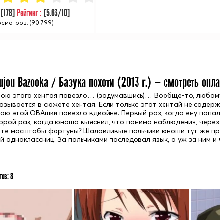
:
[
178
]
Рейтинг :
[
5.63
/10]
смотров: (90 799)
ujou Bazooka / Базука похоти (
2013
г.) — смотреть онл
рою этого хентая повезло… (задумавшись)… Вообще-то, любому
азывается в сюжете хентая. Если только этот хентай не содержи
рою этой ОВАшки повезло вдвойне. Первый раз, когда ему попал
орой раз, когда юноша выяснил, что помимо наблюдения, через
те масштабы фортуны? Шаловливые пальчики юноши тут же при
й одноклассниц. За пальчиками последовал язык, а уж за ним и
тов:
8