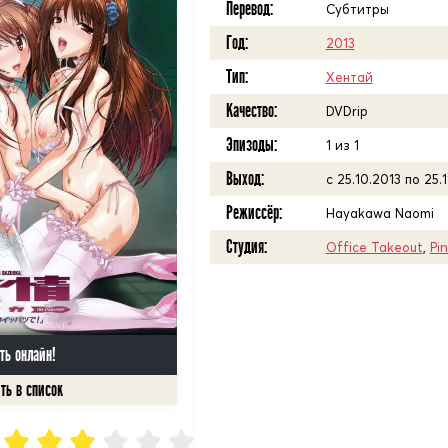
Перевод:
Субтитры
Год:
2013
Тип:
Хентай
Качество:
DVDrip
Эпизоды:
1 из 1
Выход:
с 25.10.2013 по 25.1
Режиссёр:
Hayakawa Naomi
Студия:
Office Takeout
,
Pi
ть онлайн!