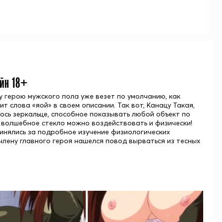
айн 18+
 герою мужского пола уже везет по умолчанию, как
т слова «яой» в своем описании. Так вот, Канацу Такая,
ось зеркальце, способное показывать любой объект по
 волшебное стекло можно воздействовать и физически!
нялись за подробное изучение физиологических
 члену главного героя нашелся повод вырваться из тесных