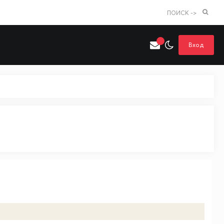
ПОИСК ->
Вход
Искать только в категории
я поиска
Аниме
Хентай