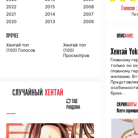
2018
2009
2001
2022
2015
2008
Голосов 
2017
2008
2000
2021
2014
2007
Про
2016
2020
2013
2006
ПРОЧЕЕ
ОПИС
АНИЕ:
ПРОЧЕЕ
Хентай топ
Хентай топ
Аниме фильмы
Аниме OVA
Хентай Yok
(100) Голосов
(100)
Просмотров
Главному ге
только он ок
главному ге
желанию. Вт
Представляе
СЛУЧАЙНОЕ
АНИМЕ
особенносте
СЛУЧАЙНЫЙ
ХЕНТАЙ
брюк…
ЕЩЕ
РАНДОМА
ЕЩЕ
СКРИН
ШОТЫ
РАНДОМА
Всего скриншо
[senpainoticeme]
ВЫ НЕДАВНО
СМОТРЕЛИ