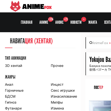
ANIME
FOX
+1356
+25
+
ГЛАВНАЯ
АНИМЕ
АНОНС
НОВОСТИ
МАНГА
ХЕНТ
НАВИГА
НАВИГА
ЦИЯ
ЦИЯ (ХЕНТАЯ)
AnimeFox
СЕЗОНЫ
ТИП АНИМАЦИИ
Yokujou Ba
3D хентай
Прочее
Базука похоти
欲情バズーカ THE
ПО ПРОЕКТАМ
ЖАНРЫ
Anidub
Anilibria
Animedia
Анал
Kansai studio
Инцест
ПОС
ТЕР
Onibaku
Горничные
Shiza project
Секс игрушки
БДСМ
Изнасилование
ᅠ
ПО ЖАНРАМ
Гипноз
Милфы
Футанари
Измена
Комедия
Приключения