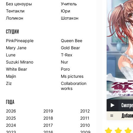
Без цензуры
Учитель
Романтика
Школа
Тентакли
Юри
Этти
Боевые
искусства
Лоликон
Шотакон
Вампиры
Военные
СТУДИИ
Гарем
Демоны
Драма
Игры
PinkPineapple
Queen Bee
Исторический
Магия
Mary Jane
Gold Bear
Фантастика
Фэнтези
Lune
T-Rex
Мистика
Попаданцы в
Suzuki Mirano
Nur
другой мир
White Bear
Poro
Хентай
Majin
Ms pictures
Ziz
Collaboration
ПО ГОДУ
works
2024
2015
2007
ГОДА
2023
2014
2006
Смотре
2022
2013
2005
2026
2019
2012
2021
2012
2004
2025
2018
2011
2020
2011
2003
2024
2017
2010
2019
2010
2002
2023
2016
2009