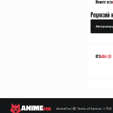
Можете оста
Рецензий 
Авторизиру
ОТЗ
ЫВЫ (0)
ANIME
FOX
AnimeFox
|
Terms of Service -> TOS