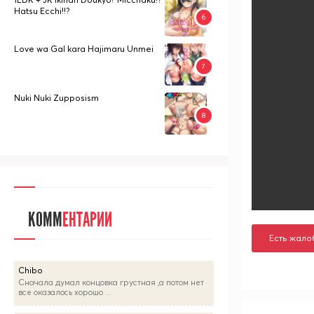
Hatsu Ecchi!!?
Love wa Gal kara Hajimaru Unmei
Nuki Nuki Zupposism
КОММ
ЕНТАРИИ
Есть жало
Chibo
Сначала думал концовка грустная ,а потом нет
все оказалось хорошо ...