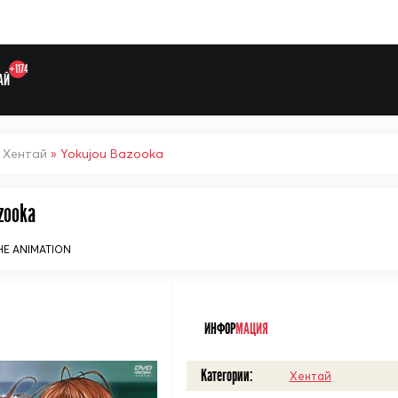
+1174
АЙ
»
Хентай
» Yokujou Bazooka
zooka
Выберите одну категорию дл
 ANIMATION
ᅠ
ИНФОР
МАЦИЯ
Категории:
Хентай