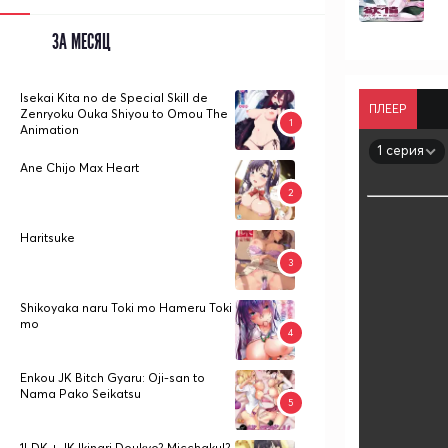
ЗА МЕСЯЦ
Isekai Kita no de Special Skill de
ПЛЕЕР
Zenryoku Ouka Shiyou to Omou The
Animation
1 серия
Ane Chijo Max Heart
Haritsuke
Shikoyaka naru Toki mo Hameru Toki
mo
Enkou JK Bitch Gyaru: Oji-san to
Nama Pako Seikatsu
1LDK + JK Ikinari Doukyo? Micchaku!?