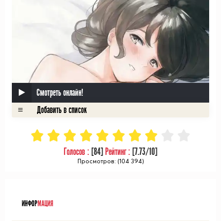
Смотреть онлайн!
Голосов :
[
84
]
Рейтинг :
[
7.73
/10]
Просмотров: (104 394)
ᅠ
ИНФОР
МАЦИЯ