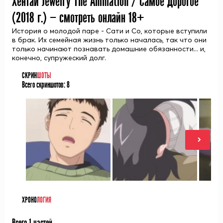
Хентай Jewelry The Animation / Самое Дорогое
(
2018
г.) — смотреть онлайн 18+
История о молодой паре - Сати и Со, которые вступили
в брак. Их семейная жизнь только началась, так что они
только начинают познавать домашние обязанности... и,
конечно, супружеский долг.
СКРИН
ШОТЫ
Всего скриншотов:
8
ХРОНО
ЛОГИЯ
Всего 1 частей