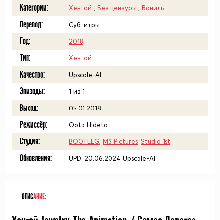
Категории:
Хентай
,
Без цензуры
,
Ваниль
Перевод:
Субтитры
Год:
2018
Тип:
Хентай
Качество:
Upscale-AI
Эпизоды:
1 из 1
Выход:
05.01.2018
Режиссёр:
Oota Hideta
Студия:
BOOTLEG
,
MS Pictures
,
Studio 1st
Обновления:
UPD: 20.06.2024 Upscale-AI
ОПИС
АНИЕ: