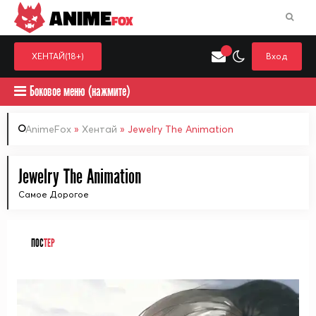
ANIME
FOX
ХЕНТАЙ(18+)
Вход
Боковое меню (нажмите)
AnimeFox
»
Хентай
» Jewelry The Animation
Искать только в категор
Jewelry The Animation
Выберите одну категорию для поиска
Аниме
Хент
Самое Дорогое
ПОС
ТЕР
ᅠ